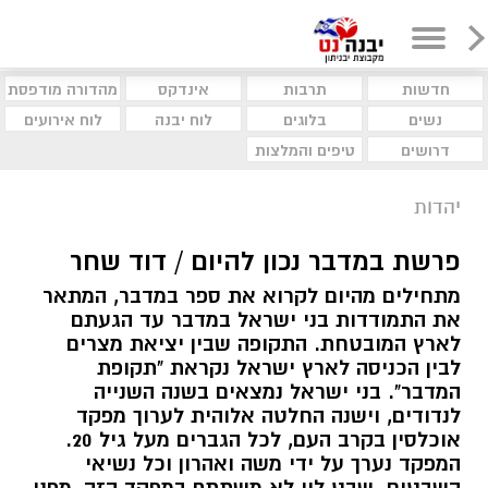
חדשות
תרבות
אינדקס
מהדורה מודפסת
נשים
בלוגים
לוח יבנה
לוח אירועים
דרושים
טיפים והמלצות
יהדות
פרשת במדבר נכון להיום / דוד שחר
מתחילים מהיום לקרוא את ספר במדבר, המתאר
את התמודדות בני ישראל במדבר עד הגעתם
לארץ המובטחת. התקופה שבין יציאת מצרים
לבין הכניסה לארץ ישראל נקראת "תקופת
המדבר". בני ישראל נמצאים בשנה השנייה
לנדודים, וישנה החלטה אלוהית לערוך מפקד
אוכלסין בקרב העם, לכל הגברים מעל גיל 20.
המפקד נערך על ידי משה ואהרון וכל נשיאי