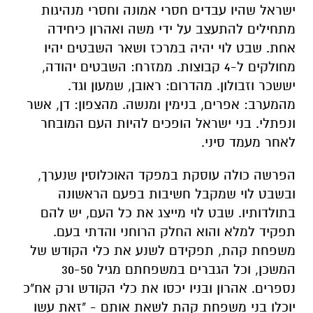
ישראל שהיו עבדים חסרי אמונה וחסרי מנהיגות
מתחילים להתעצב על ידי משה ואהרון כיחידה
אחת. שבט לוי יהיה במרכז ושאר השבטים יהיו
מחולקים ל-4 קבוצות. ממזרח: השבטים יהודה,
יששכר וזבולון. מהדרום: ראובן, שמעון וגד.
מהמערב: אפרים, בנימין ומנשה. מהצפון: דן, אשר
ונפתלי. בני ישראל הופכים להיות העם המובחר
לאחר מעמד סיני.
הפרשה כולה עוסקת במפקד האוכלוסין שנערך,
ובשבט לוי שמקבל חשיבות בפעם הראשונה
בתולדותיו. שבט לוי מייצג את כל העם, יש להם
תפקיד למלא והוא החלק הרוחני והדתי בעם.
משפחת קהת, תפקידם לשנע את כלי הקודש של
המשכן, וכל הגברים במשפחתם מגיל 30-50
נספרים. אהרון ובניו יכסו את כלי הקודש ורק אח"כ
יוכלו בני משפחת קהת לשאת אותם - "זאת עשו