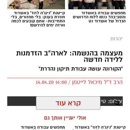
מחפשים עבודה באשדוד
קייטנת "נינג'ה לזוז" באשדוד
.
והסביבה? כנסו ללוח הדרושים
חוזרת בענק: בלי מחזורים, בלי
הגדול של אשדוד נט
התחייבות- אתם קובעים לכמה
ואיזה ימים להירשם!
בתקופה האחרונה אנו שומעים על אין ספור אנשים
שחלומותיהם התנפצו. האמת, שאנו נמצאים
יהדות
בתקופה של חלום מתמשך ששינה את כל המציאות
שהכרנו עד היום.
מעצמה בהנשמה: לארה"ב הזדמנות
ללידה חדשה
מתי פחדנו מהאוויר שבחוץ? מתי נפגשנו עם אנשים
"הקורונה עושה עבודת תיקון נהדרת"
שחלומם היה להביא את בנם בבריתו של אברהם
אבינו בסעודת מצווה מכובדת ובאולם אירועים
הרב ד"ל מיכאל לייטמן / 14:00 14.04.20
המכבד את המעמד, אך נאלצו להביא את אליהו
הנביא לסלון ביתם? מתי נפגשנו עם זוג צעיר
קרא עוד
שחלמו על חתונה מפוארת בגן אירועים יוקרתי
ומצאו עצמם עורכים את חופתם בחצר ביתם?
אולי יעניין אותך גם
לא צריך לחלום כדי לראות את המציאות המתהווה