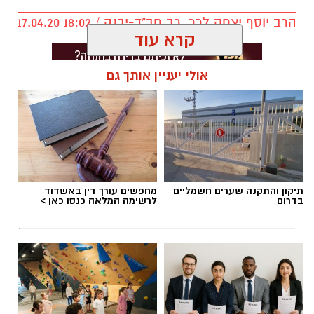
23.6.21, ימי רביעי ב 19:00, בית הפנאי, משה לוי 6,
הרב יוסף יצחק לרר, רב חב"ד-יבנה / 18:02 17.04.20
נס ציונה.
קרא עוד
לפרטים והרשמה לחצו כאן
אולי יעניין אותך גם
יש לכם מידע חשוב שטרם נחשף? צילומים מאירוע
חדשותי? מצאתם טעות בכתבה? נשמח שתשתפו
אותנו
תיקון והתקנה שערים חשמליים
מחפשים עורך דין באשדוד
בדרום
לרשימה המלאה כנסו כאן >