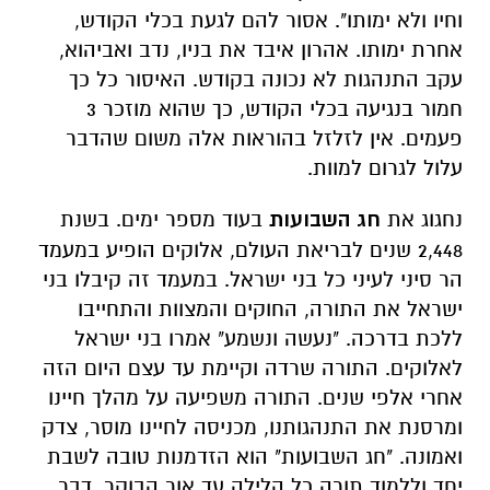
וחיו ולא ימותו". אסור להם לגעת בכלי הקודש,
אחרת ימותו. אהרון איבד את בניו, נדב ואביהוא,
עקב התנהגות לא נכונה בקודש. האיסור כל כך
חמור בנגיעה בכלי הקודש, כך שהוא מוזכר 3
פעמים. אין לזלזל בהוראות אלה משום שהדבר
עלול לגרום למוות.
נחגוג את
חג השבועות
בעוד מספר ימים. בשנת
2,448 שנים לבריאת העולם, אלוקים הופיע במעמד
הר סיני לעיני כל בני ישראל. במעמד זה קיבלו בני
ישראל את התורה, החוקים והמצוות והתחייבו
ללכת בדרכה. "נעשה ונשמע" אמרו בני ישראל
לאלוקים. התורה שרדה וקיימת עד עצם היום הזה
אחרי אלפי שנים. התורה משפיעה על מהלך חיינו
ומרסנת את התנהגותנו, מכניסה לחיינו מוסר, צדק
ואמונה. "חג השבועות" הוא הזדמנות טובה לשבת
יחד וללמוד תורה כל הלילה עד אור הבוקר, דבר