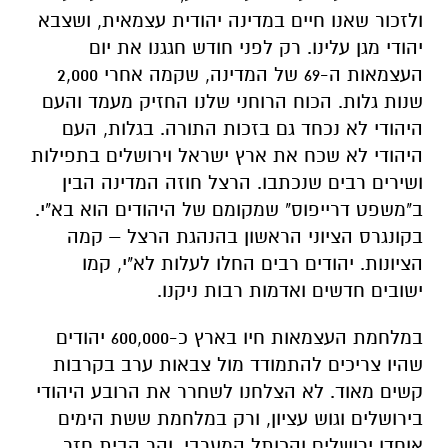
ולזכור שאנו חיים במדינה יהודית עצמאית, ושצבא
יהודי מגן עלינו. רק לפני חודש חגגנו את יום
העצמאות ה-69 של המדינה, שקמה אחרי 2,000
שנות גלות. הכוח הרוחני שלנו החזיק מעמד והעם
היהודי לא נכחד גם בזכות התורה. בגלות, העם
היהודי לא שכח את ארץ ישראל וירושלים בתפילות
ושירים רבים שנכתבו. הרצל חוזה המדינה הבין
ב"משפט דרייפוס" שמקומם של היהודים הוא בא"י.
בקונגרס הציוני הראשון בהנהגת הרצל – קמה
הציונות. יהודים רבים החלו לעלות לא"י, קמו
ישובים חדשים ואדמות רבות ניקנו.
במלחמת העצמאות חיו בארץ כ-600,000 יהודים
שהיו צריכים להתמודד מול צבאות ערב בקרבות
קשים מאוד. לא הצלחנו לשחרר את הרובע היהודי
בירושלים וגוש עציון, ורק במלחמת ששת הימים
אוחדו ירושלים והכותל המערבי, והר הבית חזר