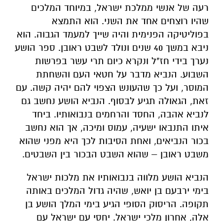
רעה של אנשי ממלכת ישראל, במיוחד המלכים
שהיו רוצחים אחד את השני. הוא התמצא
בפוליטיקה הפנימית והיה שייך למעמד הגבוה. הוא
ניבא במשך 40 שנים ונולד לשבט ראובן. ספר הושע
נערך בידי חז"ל ונקרא כיום תרי עשר בפרשות
השבוע. הנביא מדבר על חטאי העם והשחתת
המוסר, ועל כך שהעונש הצפוי להם יהיה קשה. עם
זאת, הגאולה תגיע לבסוף. הנביא הושע נחשב גם
לנביא אהבה, החסד והרחמים בנבואותיו. ביחד
איתו התנבאו ישעיה, עמוס ומיכה, אך הוא נחשב
בכור הנביאים, ואחת הסיבות לכך היא מפני שהוא
משבט ראובן – שהוא השבט הבכור בין השבטים.
הנביא הושע מלווה בנבואותיו את מלכות ישראל
בימי ירבעם בן יואש, שהיה גדול המלכים באותה
תקופה. הריסוק הסופי הגיע בימי המלך הושע בן
אלה, אחרון מלכי ישראל. יחסי עם ישראל עם