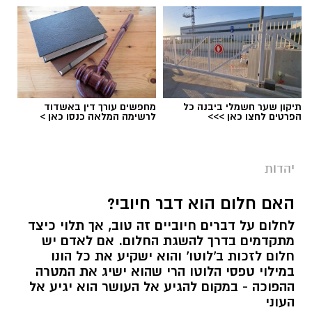
סודות הקבלה
תיקון שער חשמלי ביבנה כל
מחפשים עורך דין באשדוד
לומדים קבלה בנס ציונה. המפתח "לקבל" את כל
הפרטים לחצו כאן >>>
לרשימה המלאה כנסו כאן >
הטוב בחיינו נמצא בחכמת הקבלה, המציאות
משתנה מול עינינו, העולם מתחיל להיפתח אלינו.
זוהי הזדמנות לצאת ולהגשים את עצמנו בדרכים
יהדות
שלא דמיינו.
האם חלום הוא דבר חיובי?
הצטרפו לקורס "סודות חכמת הקבלה" בנס ציונה, 6
לחלום על דברים חיוביים זה טוב, אך תלוי כיצד
מפגשים ראשונים ללא עלות. 20 מפגשים, בהם
מתקדמים בדרך להשגת החלום. אם לאדם יש
נקבל כלים פרקטיים להגשמה עצמית בכל תחומי
חלום לזכות ב'לוטו' והוא ישקיע את כל הונו
במילוי טפסי הלוטו הרי שהוא ישיג את המטרה
החיים.
ההפוכה - במקום להגיע אל העושר הוא יגיע אל
העוני