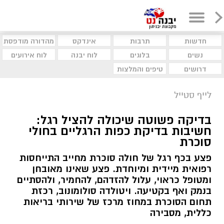
חדשות
תרבות
אינדקס
מהדורה מודפסת
נשים
בלוגים
לוח יבנה
לוח אירועים
דרושים
טיפים והמלצות
לייף סטייל
בדיקה פשוטה שיכולה להציל רגל:
חשיבות בדיקת כפות הרגליים בחולי
סוכרת
פצע בכף רגל של חולה סוכרת מחייב התייחסות
רפואית מיידית ומיוחדת. פצע שאינו מאובחן
ומטופל כראוי, עלול להזדהם, להחמיר, ולהסתיים
בנמק ואף בקטיעה. ויטולדה סולומונוב, רכזת
תחום הסוכרת במחוז מרכז של שירותי בריאות
כללית, מסבירה