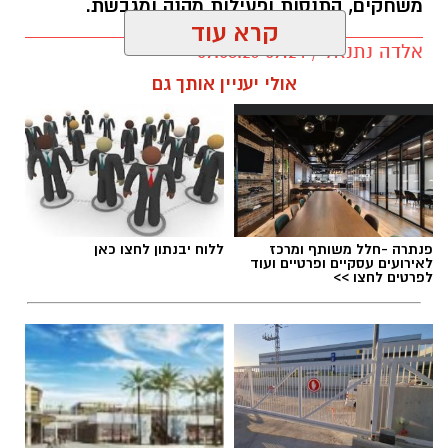
משחקים, התנסות ופעילות מהנה ומגבשת.
קרא עוד
אלדה נתנאל / 09:24 07.08.26
תגים:
טיול
אולי יעניין אותך גם
פנתרה -חלל משותף ומרכז
ללוח יבנתון לחצו כאן
לאירועים עסקיים ופרטיים ועוד
לפרטים לחצו >>
סיורי משפחות- צילום מיקה וולוב, אקואושן