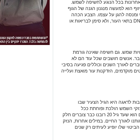
אחרונות בכל הנוגע לחשיפה לשמש.
יזוף הוא למעשה מנגנון הגנה של הגוף
ומנסה להגן על עצמו. הצבע הכהה
שמופיע בעור הוא תגובה לנזק שנגרם ל־DNA בתאי העור, ולא סימן לבריאות או
יות שמש. גם חשיפה שאינה גורמת
בר. אנשים חושבים שכל עוד הם לא
טברים לאורך השנים וכוללים פגיעה בסיבי
ם מוקדמים, הזדקנות עור מואצת ועלייה
ות לדאגה היא הגיל הצעיר שבו
זקי השמש הולכת ופוחתת ככל
שהחשיפה מצטברת. מה שלא רבים יודעים הוא שעד גיל 20 רובנו כבר צוברים חלק
ו לאורך החיים. במילים אחרות, הנזק
יטוי שלו יופיע לעיתים רק שנים