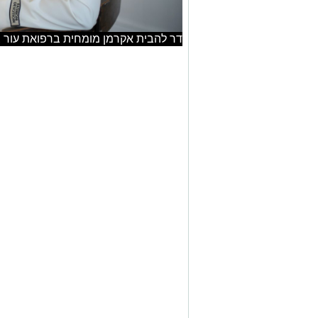
דר להבית אקרמן מומחית ברפואת עור צ