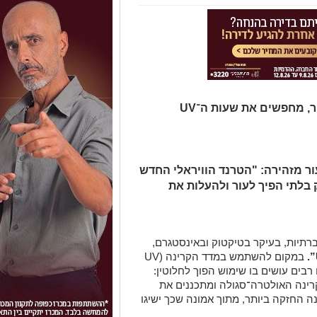
הם פותחים את אפליקציית מזג האוויר, מחפשים את שעות ה־UV
ר מזהירה: "הטרנד הוויראלי החדש
 בלתי הפיך לעור ולהעלות את
יות, בעיקר בטיקטוק ובאינסטגרם,
”.
במקום להשתמש במדד הקרינה (UV
ם רבים עושים בו שימוש הפוך לחלוטין:
רינה האולטרה־סגולה ומתכננים את
החזקה ביותר, מתוך אמונה שכך ישיגו