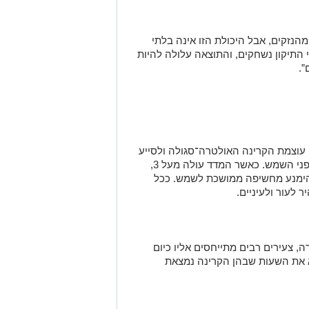
הנזקים, אבל היכולת הזו אינה בלתי
התיקון נשחקים, והתוצאה עלולה להיות
”.
 מפני עוצמת הקרינה האולטרה־סגולה ולסייע
לציבור להבין מתי נדרשת הגנה מוגברת מפני השמש. כאשר המדד עולה מעל 3,
ימנע מחשיפה ממושכת לשמש. ככל
 לעור ולעיניים.
 צעירים רבים מתייחסים אליו כיום
א את השעות שבהן הקרינה נמצאת