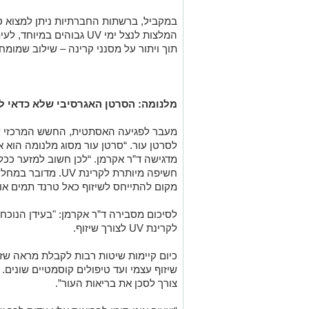
במקביל, ברשתות החברתיות ניתן למצוא סר
המלצות לנצל ימי UV גבוהים
תוך ויתור על מסנני קרינה – שילוב שמומח
מלנומה: הסרטן האגרסיבי שלא כדאי לז
מעבר לפגיעה האסתטית, החשש המרכזי של 
לסרטן עור. “סרטן עור מסוג מלנומה הוא א
מדגישה ד”ר אקרמן. “לכן חשוב למזער ככל
חשיפה מיותרת לקרינת
מקום להתייחס לשיזוף כאל טרנד תמים או כ
לסיכום מסבירה ד”ר אקרמן: "בעידן הנוכח
לקרינת UV לצורך שיזוף.
כיום קיימות שיטות רבות לקבלת מראה שז
שיזוף עצמי ועד טיפולים קוסמטיים שונים.
צורך לסכן את בריאות העור”.