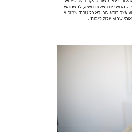
שהעור נפגע. חשוב להקפיד על שימוש
נה SPF 30 ומעלה, להימנע מחשיפה בשעות השיא, להשתמש
 אצל רופא עור. לא כל טרנד שמופיע
תי שהוא עלול לגבות”.