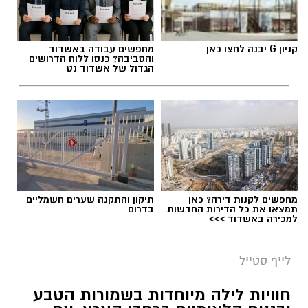
תגים:
טיול
קניון G יבנה לחצו כאן
מחפשים עבודה באשדוד
והסביבה? כנסו ללוח הדרושים
הגדול של אשדוד נט
מחפשים לקנות דירה? כאן
תיקון והתקנה שערים חשמליים
תמצאו את כל הדירות החדשות
בדרום
למכירה באשדוד >>>
סיורי משפחות- צילום מיקה וולוב, אקואושן
לייף סטייל
במהלך הפעילות יכירו המשתתפים את הטבע
חוויות לילה מיוחדות בשמורות הטבע
הייחודי של אזור שפך נחל אלכסנדר, את בעלי