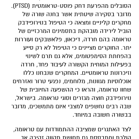
הסובלים מהפרעת דחק פוסט-טראומטית (PTSD).
מדובר בסקירה שיטתית אשר בחנה שורה של
מחקרים קליניים ומצאה כי הטיפול בנוירופידבק
הוביל לירידה מובהקת בתסמינים המרכזיים של
טראומה בהם חרדה, דיכאון, פלאשבקים ועוררות
יתר. החוקרים מציינים כי הטיפול לא רק סייע
בהפחתת הסימפטומים, אלא גם תרם לשינוי
בפעילות המוחית הקשורה לעיבוד פחד, חרדה
וזיכרונות טראומטיים. המחקרים שנבחנו כללו
אוכלוסיות מגוונות, מלוחמים, נפגעי טרור ואזרחים
שחוו טראומה, והראו כי ההשפעה החיובית של
נוירופידבק חוצה מגזרים וסוגי טראומה. בישראל,
שבה רבים נחשפים למצבי איום מתמשכים, מדובר
בבשורה חשובה במיוחד.
לצד האתגרים שמציבה ההתמודדות עם טראומה,
הולכת ומתבססת גם תחושת תקווה זהירה אך