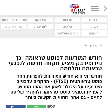
חדשות
תרבות
אינדקס
מהדורה מודפסת
נשים
בלוגים
לוח יבנה
לוח אירועים
דרושים
טיפים והמלצות
לייף סטייל
חודש המודעות לפוסט טראומה: כך
נוירופידבק מציע תקווה חדשה לנפגעי
טראומה ומלחמה
חודש יוני הוא חודש המודעות להפרעת דחק
פוסט טראומטית (PTSD) • מחקרים עדכניים
מצביעים על היכולת לאמן את המוח מחדש,
להפחית תסמיני פוסט-טראומה ולהחזיר שליטה
לחיים - גם אחרי החוויות הקשות ביותר