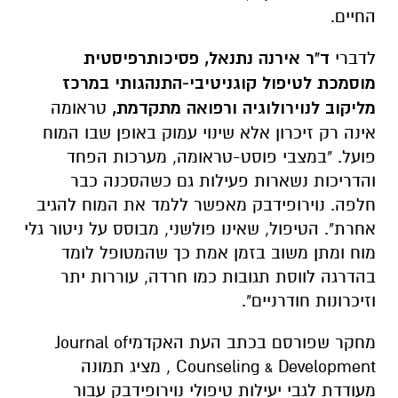
החיים.
לדברי
ד"ר אירנה נתנאל, פסיכותרפיסטית
מוסמכת לטיפול קוגניטיבי-התנהגותי במרכז
מליקוב לנוירולוגיה ורפואה מתקדמת,
טראומה
אינה רק זיכרון אלא שינוי עמוק באופן שבו המוח
פועל. "במצבי פוסט-טראומה, מערכות הפחד
והדריכות נשארות פעילות גם כשהסכנה כבר
חלפה. נוירופידבק מאפשר ללמד את המוח להגיב
אחרת". הטיפול, שאינו פולשני, מבוסס על ניטור גלי
מוח ומתן משוב בזמן אמת כך שהמטופל לומד
בהדרגה לווסת תגובות כמו חרדה, עוררות יתר
וזיכרונות חודרניים".
מחקר שפורסם בכתב העת האקדמיJournal of
Counseling & Development , מציג תמונה
מעודדת לגבי יעילות טיפולי נוירופידבק עבור