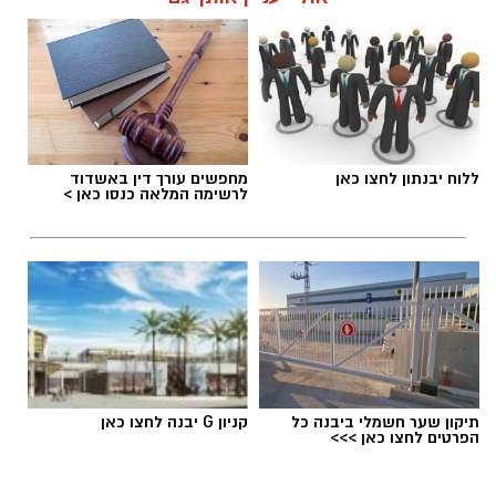
מועדי הסיורים:
24 באוגוסט, יום שני, בשעות 9:00-12:00 הורים
וילדים
24 באוגוסט, יום שני, בשעות 16:30-19:30 הורים
וילדים
תגים:
מטר המטאורים
26 באוגוסט, יום רביעי, בשעות 9:00-12:00 מבוגרים
ללוח יבנתון לחצו כאן
מחפשים עורך דין באשדוד
(גילאי 16+)
לרשימה המלאה כנסו כאן >
כשהשמש שוקעת והשמיים מתכסים באלפי כוכבים,
27 באוגוסט, יום חמישי, בשעות 16:30-19:30 הורים
הטבע מציג את אחד המופעים המרהיבים של
וילדים
השנה - מטר הפרסאידים. זו ההזדמנות לעצור
לרגע, להתרחק מאורות העיר, להרים את המבט אל
השמיים ולגלות עולם שלם של כוכבים, כוכבי לכת,
ערפיליות וסיפורי חלל.
לפרטים נוספים
והרשמה:
https://bit.ly/summer26ecoocean
מטר הפרסאידים, מתרחש כתוצאה ממפגש כדור
תיקון שער חשמלי ביבנה כל
קניון G יבנה לחצו כאן
הארץ עם השובל של כוכב השביט סוויפט-טאטל,
הפרטים לחצו כאן >>>
הוא נחשב כמטר גדול במיוחד שבו ניתן לראות