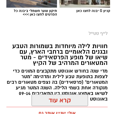
קניון G יבנה לחצו כאן
תיקון שער חשמלי ביבנה כל
הפרטים לחצו כאן >>>
סיורי משפחות- צילום מיקה וולוב, אקואושן
לייף סטייל
במהלך הפעילות יכירו המשתתפים את הטבע
חוויות לילה מיוחדות בשמורות הטבע
הייחודי של אזור שפך נחל אלכסנדר, את בעלי
ובגנים הלאומיים ברחבי הארץ, עם
שיאו של מופע הפרסאידים - מטר
החיים והצמחים המאפיינים אותו ואת המערכת
המטאורים המרהיב של הקיץ
האקולוגית המקומית. בהמשך יגיעו למרכז החינוך
מדי שנה בחודש אוגוסט מתקבצים המונים כדי
הימי "מגלים" של אקואושן, שם יוכלו להתבונן בדגם
לצפות בתופעת טבע לילית ומדהימה "מטר
חי של חוף סלעי בישראל ולהכיר מקרוב את בעלי
המטאורים" (פרסאידים) בה נצפים מטאורים רבים
החיים הימיים החיים בו. במהלך הסיור ייחשפו גם
מנקודה אחת בשמי הלילה. השנה המטר מגיע
לאתגרים המשפיעים על הסביבה הימית, ובהם
לשיאו באמצע אוגוסט בין התאריכים 09-14
פסולת ובעיקר פלסטיק, וילמדו באופן חווייתי כיצד
באוגוסט 2026.
קרא עוד
ניתן לשמור על הים ולסייע בהגנה עליו.
אלדה נתנאל / 12:27 28.07.26
אולי יעניין אותך גם