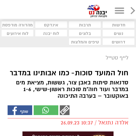
חדשות
תרבות
אינדקס
מהדורה מודפסת
נשים
בלוגים
לוח יבנה
לוח אירועים
דרושים
טיפים והמלצות
לייף סטייל
חול המועד סוכות- כמו אבותינו במדבר
סדנאות סיתות באבן צור, גששות, מציאת מים
במדבר ועוד חוה"מ סוכות ראשון-שישי, 1-6
באוקטובר – בערבה התיכונה
אלדה נתנאל / 10:37 26.09.23