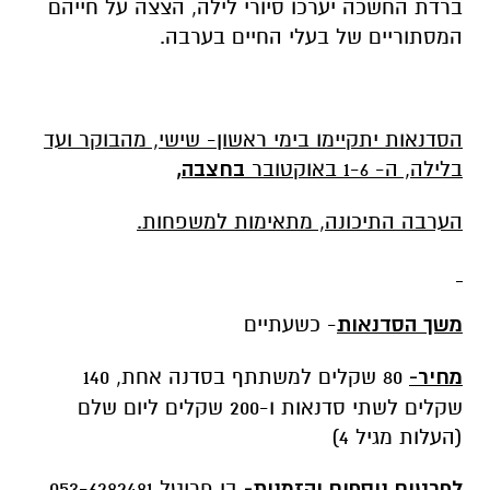
ברדת החשכה יערכו סיורי לילה, הצצה על חייהם
המסתוריים של בעלי החיים בערבה.
הסדנאות יתקיימו בימי ראשון- שישי, מהבוקר ועד
בלילה, ה- 1-6 באוקטובר
בחצבה,
הערבה התיכונה, מתאימות
למשפחות.
משך הסדנאות
- כשעתיים
מחיר-
80 שקלים למשתתף בסדנה אחת, 140
שקלים לשתי סדנאות ו-200 שקלים ליום שלם
(העלות מגיל 4)
לפרטים נוספים והזמנות-
בן פריטל 053-6282481