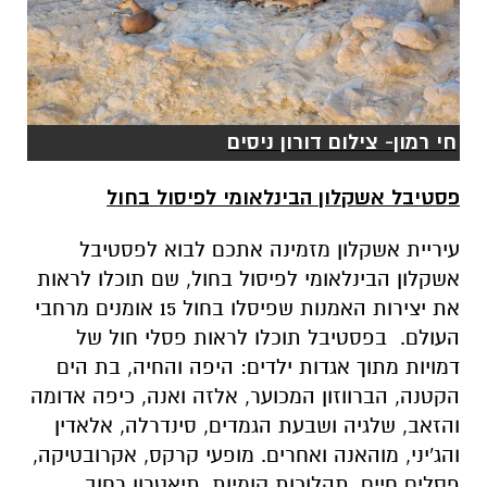
חי רמון- צילום דורון ניסים
פסטיבל אשקלון הבינלאומי לפיסול בחול
עיריית אשקלון מזמינה אתכם לבוא לפסטיבל
אשקלון הבינלאומי לפיסול בחול, שם תוכלו לראות
את יצירות האמנות שפיסלו בחול 15 אומנים מרחבי
העולם. בפסטיבל תוכלו לראות פסלי חול של
דמויות מתוך אגדות ילדים: היפה והחיה, בת הים
הקטנה, הברווזון המכוער, אלזה ואנה, כיפה אדומה
והזאב, שלגיה ושבעת הגמדים, סינדרלה, אלאדין
והג'יני, מוהאנה ואחרים. מופעי קרקס, אקרובטיקה,
פסלים חיים, תהלוכות קומיות, תיאטרון רחוב,