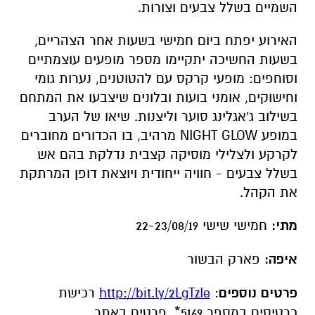
השמיים בשלל צבעים וצורות
.
האירוע יפתח ביום חמישי בשעות אחר הצהריים,
בשעות החשיכה יתקיימו מספר מופעים עוצמתיים
וסוחפים: מופעי קרקס עם להטוטנים, נערות גומי
וחישוקים, אומני בועות ובלונים שיצבעו את המתחם
בשילוב ג'אגלינג סוער וליצנות. שיאו של הערב
במופע NIGHT GLOW מרהיב, בו הכדורים מחוברים
לקרקע ולצלילי מוסיקה קצבית נדלקת בהם אש
בשלל צבעים - חוויה ייחודית ויוצאת דופן המרתקת
את הקהל.
מתי:
חמישי שישי 22-23/08/19
איפה:
פארק הבשור
פרטים נוספים
:
http://bit.ly/2LgTzIe
רכישת
כרטיסים במספר 5169*. פרטים באתר