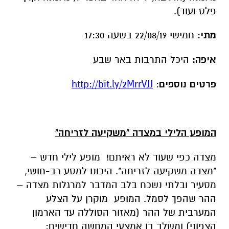
פלס ועוד).
מתי:
חמישי 22/08/19 בשעה 17:30
איפה:
היכל התרבות באר שבע
פרטים נוספים
:
http://bit.ly/2MrrVJJ
המופע הלילי במצדה "משקיעה לזריחה"
מצדה כפי שעוד לא ראיתם!
מופע לילי חדש –
"מצדה משקיעה לזריחה". היכונו למסע רב-חושי,
מסעיר ובלתי נשכח בלב המדבר למרגלות מצדה –
ההר שהפך לסמל. המופע
מוקרן על הצלע
המערבית של ההר (מאזור הסוללה עד הארמון
הצפוני) ומשלב בו אמצעי המחשה חדישים: