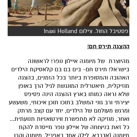
פסטיבל החול. צילום Inaxi Holland
ההצגה תירס חם!
מהיוצרת של מיומנה איילון נופר! לראשונה
בישראל! תירס חם- בים בם בם קלאסיקת הילדים
האהובה והמסופרת ביותר בכל הזמנים, בהצגה
מוזיקלית, תיאטרלית המונגשת לגיל הרך באופן
שלא נראה כמותו בארץ ההצגה הינה פסיפס
יצירתי ורב גוני המשלב בתוכו תוכן איכותי, משעשע
ומרגש מעולמם של הילדים, יחד עם קצב מרתק
ואחר, מוזיקה לא מתפשרת ווירטואזיות תנועתית...
כל זאת בניצוחה של איילון נופר מייסדת להקת
מיומנה (אדרבא, לילה אחד באפריל, מיומנה וקרן