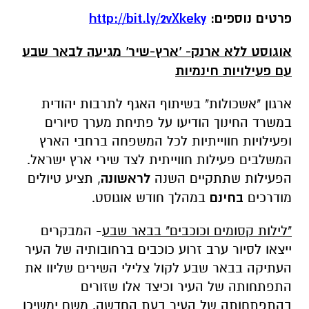
פרטים נוספים:
http://bit.ly/2vXkeky
אוגוסט ללא ארנק- 'ארץ-שיר' מגיעה לבאר שבע
עם פעילויות חינמיות
ארגון "אשכולות" בשיתוף האגף לתרבות יהודית
במשרד החינוך הודיעו על פתיחת מערך סיורים
ופעילויות חווייתיות לכל המשפחה ברחבי הארץ
המשלבים פעילות חווייתית לצד שירי ארץ ישראל.
הפעילות שתתקיים השנה
לראשונה
, תציע טיולים
מודרכים
בחינם
במהלך חודש אוגוסט.
"לילות קסומים וכוכבים" בבאר שבע
- המבקרים
ייצאו לסיור ערב זרוע כוכבים ברחובותיה של העיר
העתיקה בבאר שבע לקול צלילי השירים שליוו את
התפתחותה של העיר וכיצד אלו שזורים
בהתפתחותה של העיר בעת החדשה. משם ימשיכו