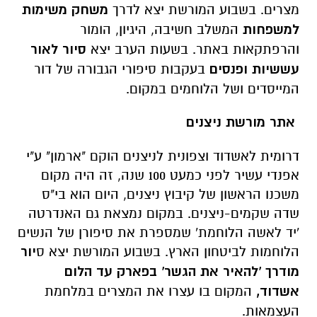
מצרים. בשבוע המורשת יצא לדרך
משחק משימות
למשפחות
המשלב חשיבה, היגיון, הומור
והרפתקאות באתר. בשעות הערב יצא
סיור לאור
עששיות ופנסים
בעקבות סיפורי הגבורה של דור
המייסדים ושל הלוחמים במקום.
אתר מורשת ניצנים
דרומית לאשדוד וצפונית לניצנים הוקם "ארמון" ע"י
אפנדי עשיר לפני כמעט 100 שנה, זה היה מקום
משכנו הראשון של קיבוץ ניצנים, היום הוא בי"ס
שדה שקמים-ניצנים. במקום נמצאת גם האנדרטה
'יד לאשה הלוחמת' שמספרת את סיפורן של הנשים
הלוחמות לביטחון הארץ. בשבוע המורשת יצא ס
יור
מודרך 'להאיר את הגשר' בפארק עד הלום
אשדוד,
המקום בו עצרו את המצרים במלחמת
העצמאות.