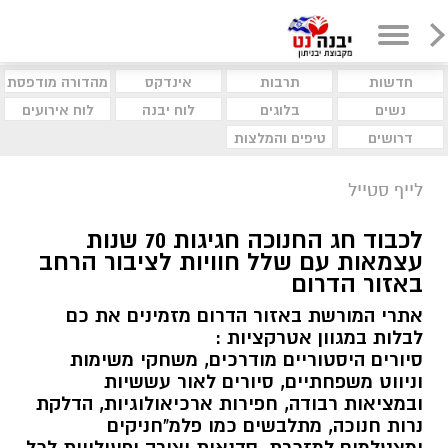
חדשות
תרבות
אינדקס
מהדורה מודפסת
נשים
בלוגים
לוח יבנה
לוח אירועים
דרושים
טיפים והמלצות
לייף סטייל
לכבוד חג החנוכה חגיגות 70 שנות
עצמאות עם שלל חוויות לציבור הרחב
באזור הדרום
אתרי המורשת באזור הדרום מזמינים את כם
לבלות במגוון אטרקציות :
סיורים היסטוריים מודרכים, משחקי משימות
וניווט משפחתיים, סיורים לאור עששיות
ובמציאות רבודה, חפירות ארכיאולוגיות, הדלקת
נרות חנוכה, מתלבשים כמו פלמ"חניקים