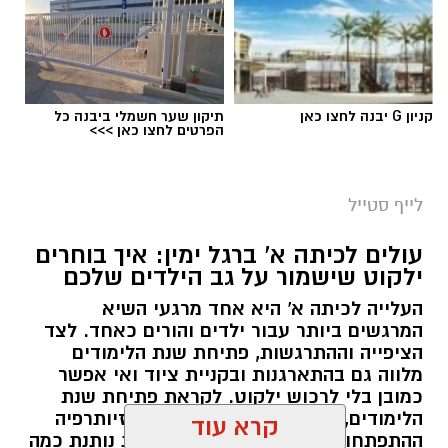
לרגע, להתרחק מאורות העיר, להרים את המבט אל
השמיים ולגלות עולם שלם של כוכבים, כוכבי לכת,
ערפיליות וסיפורי חלל.
לפרטים נוספים
והרשמה:
https://bit.ly/summer26ecoocean
מטר הפרסאידים, מתרחש כתוצאה ממפגש כדור
קניון G יבנה לחצו כאן
תיקון שער חשמלי ביבנה כל
הארץ עם השובל של כוכב השביט סוויפט-טאטל,
הפרטים לחצו כאן >>>
הוא נחשב כמטר גדול במיוחד שבו ניתן לראות
מטאורים רבים בלי שימוש באמצעי ראייה. בשיא
לייף סטייל
המטר, קצב המטאורים הנראים מגיע ל-80 עד 100
יש לכם מידע חשוב שטרם נחשף? צילומים מאירוע
מטאורים בשעה.
עולים לכיתה א' ברגל ימין: איך בוחרים
חדשותי? מצאתם טעות בכתבה? נשמח שתשתפו
ילקוט שישמור על גב הילדים שלכם
רשות הטבע והגנים מזמינה אתכם ללילות קסומים
אותנו
העלייה לכיתה א' היא אחד מרגעי השיא
תחת כיפת השמיים, עם חוויות טבע ייחודיות ברחבי
המרגשים ביותר עבור ילדים והורים כאחד. לצד
הארץ, מתצפיות מודרכות במטר הפרסאידים
הציפייה וההתרגשות, פתיחת שנת הלימודים
ובגרמי שמיים, דרך סיורי לילה, שקיעות מדבריות
מלווה גם בהתארגנות ובקניית ציוד ואי אפשר
ולינה בחניוני הלילה ועד פעילויות לכל המשפחה
כמובן בלי לרכוש ילקוט. לקראת פתיחת שנת
הלימודים, קלאודיה שמיר מנהלת הפיזיותרפיה
המחברות בין טבע, מדע ופליאה.
ההתפתחותית במחוז מרכז של כללית נותנת כמה