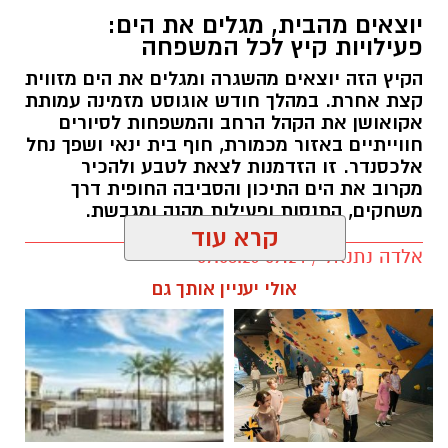
יוצאים מהבית, מגלים את הים:
פעילויות קיץ לכל המשפחה
הקיץ הזה יוצאים מהשגרה ומגלים את הים מזווית
קצת אחרת. במהלך חודש אוגוסט מזמינה עמותת
אקואושן את הקהל הרחב והמשפחות לסיורים
חווייתיים באזור מכמורת, חוף בית ינאי ושפך נחל
אלכסנדר. זו הזדמנות לצאת לטבע ולהכיר
מקרוב את הים התיכון והסביבה החופית דרך
משחקים, התנסות ופעילות מהנה ומגבשת.
קרא עוד
אלדה נתנאל / 09:24 07.08.26
אולי יעניין אותך גם
תגים:
טיול