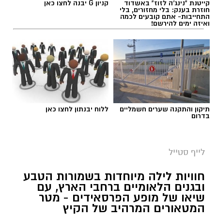
קייטנת "נינג'ה לזוז" באשדוד
קניון G יבנה לחצו כאן
חוזרת בענק: בלי מחזורים, בלי
התחייבות- אתם קובעים לכמה
ואיזה ימים להירשם!
תיקון והתקנה שערים חשמליים
ללוח יבנתון לחצו כאן
בדרום
סיורי משפחות- צילום מיקה וולוב, אקואושן
לייף סטייל
במהלך הפעילות יכירו המשתתפים את הטבע
חוויות לילה מיוחדות בשמורות הטבע
הייחודי של אזור שפך נחל אלכסנדר, את בעלי
ובגנים הלאומיים ברחבי הארץ, עם
שיאו של מופע הפרסאידים - מטר
החיים והצמחים המאפיינים אותו ואת המערכת
המטאורים המרהיב של הקיץ
האקולוגית המקומית. בהמשך יגיעו למרכז החינוך