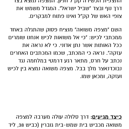
התצפית הכשירה קק"ל חניון. המצפה נמצא בצד
דרך נוף ובצד "שביל ישראל". המגדל משמש את
צופי האש של קק"ל ואינו פתוח למבקרים.
השם "מצפה משואה" מנציח פסוק שהתגלה באחד
ממכתבי לכיש: "כי אל משואות לכיש אנחנו שומרים
ככל האותות אשר נתן אדוני. כי לא נראה את
עזקה". נראה כי המכתב, שכמו המכתבים האחרים
נכתב על חרס, מתאר רגע דרמטי במלחמה נגד
נבוכדנאצר מלך בבל. מצפה משואה נמצא בין לכיש
ועזקה, ומכאן שמו.
כיצד מגיעים
:
דרך סלולה עולה מערבה למצפה
משואה מכביש בית שמש-בית גוברין (כביש 38, ליד