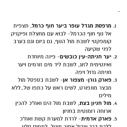
מרפסת מגדל עופר ביער חוף כרמל
, תצפית
אל נוף חוף הכרמל- לבוא עם מחצלת ופיקניק
קומפקטי לשבת מול הנוף, גם ביום וגם בערב
לפני שקיעה
יער חניתה-עין כובשים
- פינה מיוחדת
ואינטימית לזוג, לשבת ליד מים זורמים ויער
חניתה גדול ויפה
פארק גורן- מצפור אן
- לשבת בספסל מול
מבצר מונפורט, לשים ראש על כתפו של..ללא
מילים
מול חניון בצת
, לשבת מול הים ואח"כ להכין
ארוחה רומנטית בחניון
פארק אדמית
- לרדת למערת קשת ואח"כ
ללכת דרך שביל אמיר מיטל, לתפוס סלע,