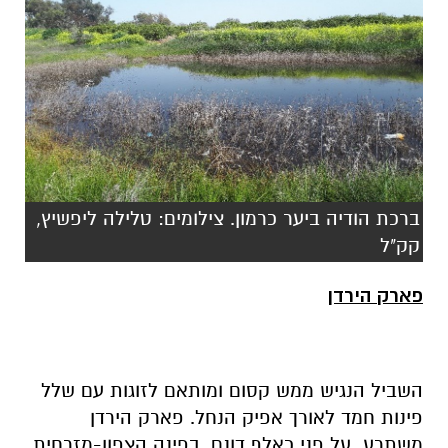
ברכת הודיה ביער כרמון. צילומים: טלילה ליפשיץ,
קק"ל
פארק הירדן
השביל הנגיש ממש קסום ומותאם לזוגות עם שלל
פינות חמד לאורך אפיק הנחל. פארק הירדן
משתרע על פני כאלף דונם, בפינה הצפון-מזרחית