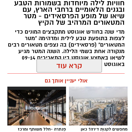
חוויות לילה מיוחדות בשמורות הטבע
ובגנים הלאומיים ברחבי הארץ, עם
שיאו של מופע הפרסאידים - מטר
המטאורים המרהיב של הקיץ
מדי שנה בחודש אוגוסט מתקבצים המונים כדי
לצפות בתופעת טבע לילית ומדהימה "מטר
המטאורים" (פרסאידים) בה נצפים מטאורים רבים
מנקודה אחת בשמי הלילה. השנה המטר מגיע
לשיאו באמצע אוגוסט בין התאריכים 09-14
באוגוסט 2026.
קרא עוד
אלדה נתנאל / 12:27 28.07.26
אולי יעניין אותך גם
תגים:
מטר המטאורים
מחפשים לקנות דירה? כאן
פנתרה -חלל משותף ומרכז