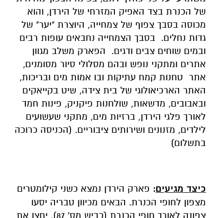
של הכנרת בצד האפיק המזרחי של הירדן, והוא
מכוסה בסבך צפוף של צמחייה, היוצרת "יער" של
גדות נחלים. בסבך הצמחייה נחבאים עופות רבים
ובמים שוחים צבים ודגים. הפארק משלב מגוון
אתרים ומתקני נופש ובהם מסלולי סיור מסומנים,
אתר טחנות קמח עתיקות ובו אמות מים ובריכות,
האתר הארכיאולוגי של בית צידה, שיט בקייאקים
ובאבובים, מדשאות, שולחנות פיקניק, פינות חמד
לאורך פלגי הירדן, ברזיות מים, מתקני שעשועים
לילדים, מזנונים ושירותים ציבוריים. (הכניסה כרוכה
בתשלום)
כיצד מגיעים
:
פארק הירדן נמצא כשני קילומטרים
מצפון לחופי הכנרת. הבאים מכיוון טבריה יסעו
צפונה לאורך חופי הכנרת (כביש מס' 87), יחצו את