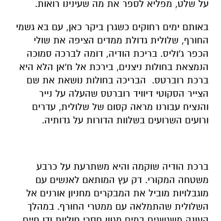
על שלט, מפליא לספר את מה שעינינו רואות.
באותם ימים רחוקים כשגרן ביקר כאן, עם בא גשמי
החורף, שלולית גדולת ממדים הציפה את שולי
הכפר ג'וליס. בריכת הודיה, דומה לברכה סמוכה
הנמצאת בחולות ניצנים, בירכת אל ח'אן הלא היא
ברכת רוברטס. הבריכה בחולות נושאת את שם
הצייר הסקוטי דיוויד רוברטס שהעלה על נייר
והנציח עבורנו מראה קסום של שלולית, עדרים
ורועים השרועים בשלוות הדורות על גדותיה.
ברכת הודיה שוקמה והיא משתרעת על כרבע
משטחה המקורי. דק עץ המותאם לאנשים עם
מוגבלויות מוביל את המבקרים מחניון אורנים אל
השלולית שהתמלאה עם ממטרי החורף. במהלך
העונה משגשגים במים מגוון חסרי חוליות ודו חיים