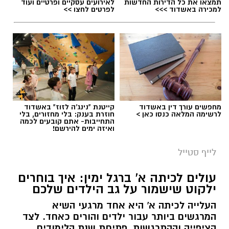
תמצאו את כל הדירות החדשות
לאירועים עסקיים ופרטיים ועוד
כשהשמש שוקעת והשמיים מתכסים באלפי כוכבים,
למכירה באשדוד >>>
לפרטים לחצו >>
הטבע מציג את אחד המופעים המרהיבים של
השנה - מטר הפרסאידים. זו ההזדמנות לעצור
לרגע, להתרחק מאורות העיר, להרים את המבט אל
השמיים ולגלות עולם שלם של כוכבים, כוכבי לכת,
ערפיליות וסיפורי חלל.
מטר הפרסאידים, מתרחש כתוצאה ממפגש כדור
מחפשים עורך דין באשדוד
קייטנת "נינג'ה לזוז" באשדוד
הארץ עם השובל של כוכב השביט סוויפט-טאטל,
לרשימה המלאה כנסו כאן >
חוזרת בענק: בלי מחזורים, בלי
התחייבות- אתם קובעים לכמה
הוא נחשב כמטר גדול במיוחד שבו ניתן לראות
ואיזה ימים להירשם!
מטאורים רבים בלי שימוש באמצעי ראייה. בשיא
לייף סטייל
המטר, קצב המטאורים הנראים מגיע ל-80 עד 100
מטאורים בשעה.
עולים לכיתה א' ברגל ימין: איך בוחרים
ילקוט שישמור על גב הילדים שלכם
רשות הטבע והגנים מזמינה אתכם ללילות קסומים
העלייה לכיתה א' היא אחד מרגעי השיא
תחת כיפת השמיים, עם חוויות טבע ייחודיות ברחבי
המרגשים ביותר עבור ילדים והורים כאחד. לצד
הארץ, מתצפיות מודרכות במטר הפרסאידים
הציפייה וההתרגשות, פתיחת שנת הלימודים