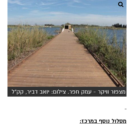
מצפור וויקר - עמק חפר. צילום: יואב דביר, קק"ל
מסלול נוסף במרכז: