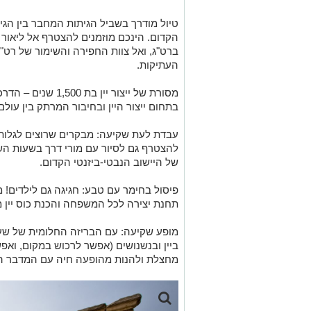
טיול מודרך בשביל הגיתות המחבר בין הגיתו
הקדום. הינכם מוזמנים להצטרף אל ליאור 
ברט"ג, ואל צוות החפירה והשימור של רט"ג
העתיקות.
מסורת של ייצור יין 
בתחום ייצור היין ובחיבור המרתק בין עול
עבדת לעת שקיעה: מבקרים שרוצים לגלות 
להצטרף גם לסיור עם מורי דרך בשעות השק
של היישוב הנבטי-ביזנטי הקדום.
פיסול בחימר עם טבע: חגיגה גם לילדים! מ
תחנת יצירה לכל המשפחה והכנת כוס יין 
מופע שקיעה: עם הבריזה החלומית של שע
ביין ובנשנושים (אפשר לרכוש במקום, ואפ
מחצלת ולהנות מהופעה חיה עם המדבר ה