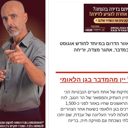
זור הדרום במיוחד לחודש אוגוסט
במדבר, אתגר מצדה, זריחה
 יין מהמדבר בגן הלאומי
בעתיקות של אחת הערים הנבטיות הכי
יין העתיק והמפואר של הר הנגב, לזה
החדש ומספק הזדמנות והצצה ליצרני היין הראשונים שחיו באזור לפני כ-1,500
רכים בגן הלאומי בשעות אחר הצהריים
עלות לעיר העליונה של עבדת, שם יחכו
בלתי נשכחת עם מוזיקה חיה, בריזה