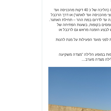
ההגעה לשביל אפשרית דרך שביל הסוללה (הליכה של כ 40 דקות מהכניסה ועד
י מהכניסה ועד לאתגר) או דרך הרכבל
מסים בקופות, בשעות הפתיחה של
סגור מ 8:00 בבוקר). יש לבצע הזמנה מראש גם לרכבל או
צים לתכנן הגעה למסלול 15 דקות לפני מועד הפעילות על מנת להנות
ות במופע הלילה "מצדה משקיעה
הלילה מצדה מערב…