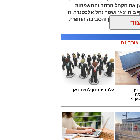
שן את הקהל הרחב והמשפחות
 בית ינאי ושפך נחל אלכסנדר. זו
ת הים התיכון והסביבה החופית
וד
 ומגבשת.
ן אותך גם
ין
ללוח יבנתון לחצו כאן
מה
ן >