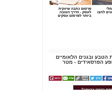
מלי
פרסום כתבה שיווקית
טים לחצו
לעסק - הדרך הטובה
שן
ביותר לפרסום עסקים
 הייחודי של אזור שפך נחל אלכסנדר,
 ואת המערכת האקולוגית המקומית.
ל אקואושן, שם יוכלו להתבונן בדגם חי
לי החיים הימיים החיים בו. במהלך
הסביבה הימית, ובהם פסולת ובעיקר
שמור על הים ולסייע בהגנה עליו.
ת הטבע ובגנים הלאומיים
פע הפרסאידים - מטר
https://bit.ly/su