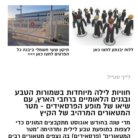
סיורי משפחות- צילום מיקה וולוב, אקואושן
ללוח יבנתון לחצו כאן
תיקון שער חשמלי ביבנה כל
במהלך הפעילות יכירו המשתתפים את הטבע
הפרטים לחצו כאן >>>
הייחודי של אזור שפך נחל אלכסנדר, את בעלי
החיים והצמחים המאפיינים אותו ואת המערכת
לייף סטייל
האקולוגית המקומית. בהמשך יגיעו למרכז החינוך
הימי "מגלים" של אקואושן, שם יוכלו להתבונן בדגם
חוויות לילה מיוחדות בשמורות הטבע
חי של חוף סלעי בישראל ולהכיר מקרוב את בעלי
ובגנים הלאומיים ברחבי הארץ, עם
החיים הימיים החיים בו. במהלך הסיור ייחשפו גם
שיאו של מופע הפרסאידים - מטר
לאתגרים המשפיעים על הסביבה הימית, ובהם
המטאורים המרהיב של הקיץ
פסולת ובעיקר פלסטיק, וילמדו באופן חווייתי כיצד
מדי שנה בחודש אוגוסט מתקבצים המונים כדי
ניתן לשמור על הים ולסייע בהגנה עליו.
לצפות בתופעת טבע לילית ומדהימה "מטר
המטאורים" (פרסאידים) בה נצפים מטאורים רבים