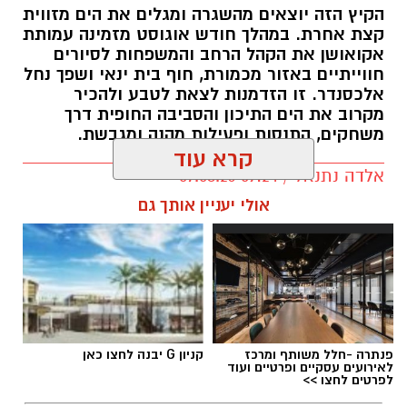
הקיץ הזה יוצאים מהשגרה ומגלים את הים מזווית
קצת אחרת. במהלך חודש אוגוסט מזמינה עמותת
אקואושן את הקהל הרחב והמשפחות לסיורים
חווייתיים באזור מכמורת, חוף בית ינאי ושפך נחל
אלכסנדר. זו הזדמנות לצאת לטבע ולהכיר
מקרוב את הים התיכון והסביבה החופית דרך
משחקים, התנסות ופעילות מהנה ומגבשת.
קרא עוד
אלדה נתנאל / 09:24 07.08.26
תגים:
טיול
אולי יעניין אותך גם
פנתרה -חלל משותף ומרכז
קניון G יבנה לחצו כאן
לאירועים עסקיים ופרטיים ועוד
לפרטים לחצו >>