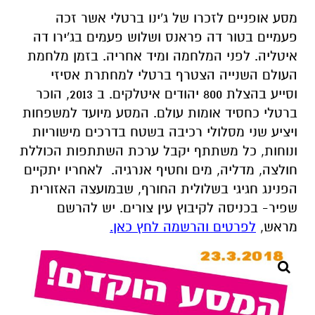
מסע אופניים לזכרו של ג'ינו ברטלי אשר זכה
פעמיים בטור דה פראנס ושלוש פעמים בג'ירו דה
איטליה. לפני המלחמה ומיד אחריה. בזמן מלחמת
העולם השנייה הצטרף ברטלי למחתרת אסיזי
וסייע בהצלת 800 יהודים איטלקים. ב 2013, הוכר
ברטלי כחסיד אומות עולם. המסע מיועד למשפחות
ויציע שני מסלולי רכיבה בשטח בדרכים מישוריות
ונוחות, כל משתתף יקבל ערכת השתתפות הכוללת
חולצה, מדליה, מים וחטיף אנרגיה. לאחריו יתקיים
הפנינג חגיגי בשלולית החורף, שבמועצה האזורית
שפיר- בכניסה לקיבוץ עין צורים
.
יש להרשם
מראש
,
לפרטים והרשמה לחץ כאן.