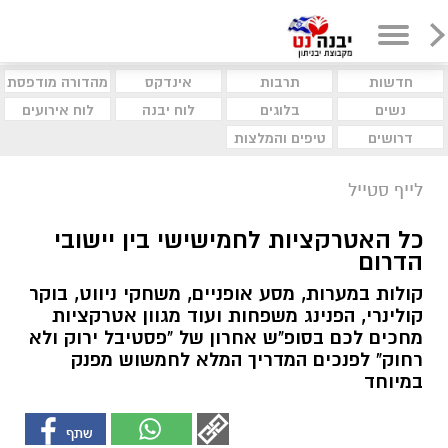
חדשות
תרבות
אינדקס
מהדורה מודפסת
נשים
בלוגים
לוח יבנה
לוח אירועים
דרושים
טיפים והמלצות
לייף סטייל
כל האטרקציות לחמישישי בין יישובי
הדרום
קולות במערות, מסע אופניים, משחקי ניווט, בוקר
קולינרי, הפנינג משפחות ועוד מגוון אטרקציות
מחכים לכם בסופ"ש אחרון של "פסטיבל ירוק ולא
רחוק" לפנכים המדריך המלא לחמשוש מפנק
במיוחד