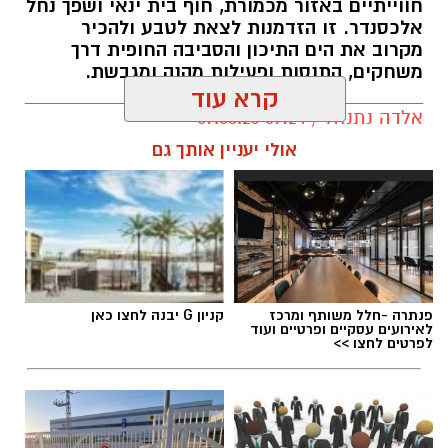
חווייתיים באזור מכמורת, חוף בית ינאי ושפך נחל
אלכסנדר. זו הזדמנות לצאת לטבע ולהכיר
מקרוב את הים התיכון והסביבה החופית דרך
משחקים, התנסות ופעילות מהנה ומגבשת.
קרא עוד
אלדה נתנאל / 09:24 07.08.26
תגים:
טיול
אולי יעניין אותך גם
פנתרה -חלל משותף ומרכז
קניון G יבנה לחצו כאן
לאירועים עסקיים ופרטיים ועוד
לפרטים לחצו >>