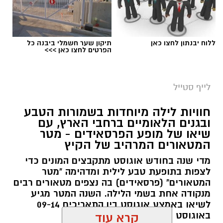
סיורי משפחות- צילום מיקה וולוב, אקואושן
ללוח יבנתון לחצו כאן
תיקון שער חשמלי ביבנה כל
במהלך הפעילות יכירו המשתתפים את הטבע
הפרטים לחצו כאן >>>
הייחודי של אזור שפך נחל אלכסנדר, את בעלי
החיים והצמחים המאפיינים אותו ואת המערכת
לייף סטייל
האקולוגית המקומית. בהמשך יגיעו למרכז החינוך
הימי "מגלים" של אקואושן, שם יוכלו להתבונן בדגם
חוויות לילה מיוחדות בשמורות הטבע
חי של חוף סלעי בישראל ולהכיר מקרוב את בעלי
ובגנים הלאומיים ברחבי הארץ, עם
החיים הימיים החיים בו. במהלך הסיור ייחשפו גם
שיאו של מופע הפרסאידים - מטר
לאתגרים המשפיעים על הסביבה הימית, ובהם
המטאורים המרהיב של הקיץ
פסולת ובעיקר פלסטיק, וילמדו באופן חווייתי כיצד
מדי שנה בחודש אוגוסט מתקבצים המונים כדי
ניתן לשמור על הים ולסייע בהגנה עליו.
לצפות בתופעת טבע לילית ומדהימה "מטר
המטאורים" (פרסאידים) בה נצפים מטאורים רבים
מועדי הסיורים:
מנקודה אחת בשמי הלילה. השנה המטר מגיע
לשיאו באמצע אוגוסט בין התאריכים 09-14
24 באוגוסט, יום שני, בשעות 9:00-12:00 הורים
באוגוסט 2026.
קרא עוד
וילדים