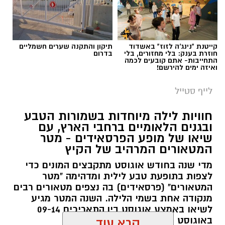
קייטנת "נינג'ה לזוז" באשדוד
תיקון והתקנה שערים חשמליים
חוזרת בענק: בלי מחזורים, בלי
בדרום
התחייבות- אתם קובעים לכמה
ואיזה ימים להירשם!
סיורי משפחות- צילום מיקה וולוב, אקואושן
לייף סטייל
במהלך הפעילות יכירו המשתתפים את הטבע
חוויות לילה מיוחדות בשמורות הטבע
הייחודי של אזור שפך נחל אלכסנדר, את בעלי
ובגנים הלאומיים ברחבי הארץ, עם
שיאו של מופע הפרסאידים - מטר
החיים והצמחים המאפיינים אותו ואת המערכת
המטאורים המרהיב של הקיץ
האקולוגית המקומית. בהמשך יגיעו למרכז החינוך
מדי שנה בחודש אוגוסט מתקבצים המונים כדי
הימי "מגלים" של אקואושן, שם יוכלו להתבונן בדגם
לצפות בתופעת טבע לילית ומדהימה "מטר
חי של חוף סלעי בישראל ולהכיר מקרוב את בעלי
המטאורים" (פרסאידים) בה נצפים מטאורים רבים
החיים הימיים החיים בו. במהלך הסיור ייחשפו גם
מנקודה אחת בשמי הלילה. השנה המטר מגיע
לאתגרים המשפיעים על הסביבה הימית, ובהם
לשיאו באמצע אוגוסט בין התאריכים 09-14
פסולת ובעיקר פלסטיק, וילמדו באופן חווייתי כיצד
באוגוסט 2026.
קרא עוד