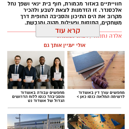
חווייתיים באזור מכמורת, חוף בית ינאי ושפך נחל
אלכסנדר. זו הזדמנות לצאת לטבע ולהכיר
מקרוב את הים התיכון והסביבה החופית דרך
משחקים, התנסות ופעילות מהנה ומגבשת.
קרא עוד
אלדה נתנאל / 09:24 07.08.26
אולי יעניין אותך גם
תגים:
טיול
מחפשים עורך דין באשדוד
מחפשים עבודה באשדוד
לרשימה המלאה כנסו כאן >
והסביבה? כנסו ללוח הדרושים
הגדול של אשדוד נט