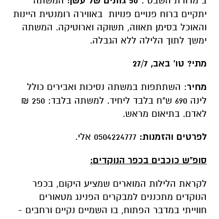
ב"מדורת השבט":
50 גוונים של עשן!
המשתה
יתקיים ברוח פנויים פנויות באווירה רומנטית היינות
והאוכל בסימן תאווה, תשוקה וארוטיקה. המשתה
ימשך לתוך הלילה ללא הגבלה.
מתי? טו' באב, 27/7
מחיר
: השתתפות במשתה נסיכות ואבירים כולל
לינה 690 ש"ח בלבד ליחיד. למשתה בלבד: 250 ₪
לאדם. בתיאום מראש.
לפרטים והזמנות:
0504224777 אלי.
סופ"ש כוכבים בכפר הנוקדים:
לקראת הלילות המוארים שמציע היקום, בכפר
הנוקדים מתכננים למבקרים הפנינג מטאורים
חווייתי במדבר הפתוח, בו השמיים נקיים ורחבים -