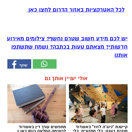
לכל האטרקציות באזור הדרום לחצו כאן
יש לכם מידע חשוב שטרם נחשף? צילומים מאירוע
חדשותי? מצאתם טעות בכתבה? נשמח שתשתפו
אותנו
אולי יעניין אותך גם
קייטנת "נינג'ה לזוז" באשדוד
מחפשים עורך דין באשדוד
חוזרת בענק: בלי מחזורים, בלי
לרשימה המלאה כנסו כאן >