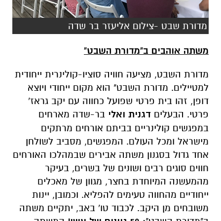
מדורת שבט -צילום אליעזר בר שדה
משתה אוהבים ב"מדורת השבט"
מדורת השבט, מציעה חוויה סוציו-קולינרית ייחודית
למטיילים. מדורת השבט" הוא מקום ייחודי ויוצא
דופן, זהו בית פרטי שפועל כחווה עם יקב גראז'
פרטי. הבעלים
דגנית ואלי
בר-שדה מארחים
במפגשים קולינריים בביתם אורחים מרתקים
מישראל ומכל העולם. המפגשים, מסביב לשולחן
אחד גדול בסגנון משתה אבירים שבמהלכו האורחים
חווים סוגים רבים ושונים של בשרים, בעיקר
מהמעשנה המיוחדת בחצר, מגוון של מאכלים
ייחודיים מהחווה טעימים להפליא. וכמובן, יינות
משובחים מן היקב. לכבוד טו' באב, יתקיים משתה