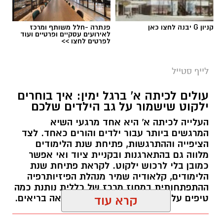
מטר הפרסאידים, מתרחש כתוצאה ממפגש כדור
קניון G יבנה לחצו כאן
פנתרה -חלל משותף ומרכז
הארץ עם השובל של כוכב השביט סוויפט-טאטל,
לאירועים עסקיים ופרטיים ועוד
לפרטים לחצו >>
הוא נחשב כמטר גדול במיוחד שבו ניתן לראות
מטאורים רבים בלי שימוש באמצעי ראייה. בשיא
לייף סטייל
המטר, קצב המטאורים הנראים מגיע ל-80 עד 100
מטאורים בשעה.
עולים לכיתה א' ברגל ימין: איך בוחרים
ילקוט שישמור על גב הילדים שלכם
רשות הטבע והגנים מזמינה אתכם ללילות קסומים
העלייה לכיתה א' היא אחד מרגעי השיא
תחת כיפת השמיים, עם חוויות טבע ייחודיות ברחבי
המרגשים ביותר עבור ילדים והורים כאחד. לצד
הארץ, מתצפיות מודרכות במטר הפרסאידים
הציפייה וההתרגשות, פתיחת שנת הלימודים
ובגרמי שמיים, דרך סיורי לילה, שקיעות מדבריות
מלווה גם בהתארגנות ובקניית ציוד ואי אפשר
ולינה בחניוני הלילה ועד פעילויות לכל המשפחה
כמובן בלי לרכוש ילקוט. לקראת פתיחת שנת
הלימודים, קלאודיה שמיר מנהלת הפיזיותרפיה
המחברות בין טבע, מדע ופליאה.
ההתפתחותית במחוז מרכז של כללית נותנת כמה
טיפים על קניית ילקוט ועל הרגלי נשיאה בריאים.
קרא עוד
אלדה נתנאל / 15:06 27.07.26