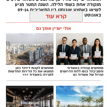
מנקודה אחת בשמי הלילה. השנה המטר מגיע
לשיאו באמצע אוגוסט בין התאריכים 09-14
באוגוסט 2026.
קרא עוד
אלדה נתנאל / 12:27 28.07.26
אולי יעניין אותך גם
תגים:
מטר המטאורים
מחפשים עבודה באשדוד
מחפשים לקנות דירה? כאן
והסביבה? כנסו ללוח הדרושים
תמצאו את כל הדירות החדשות
כשהשמש שוקעת והשמיים מתכסים באלפי כוכבים,
הגדול של אשדוד נט
למכירה באשדוד >>>
הטבע מציג את אחד המופעים המרהיבים של
השנה - מטר הפרסאידים. זו ההזדמנות לעצור
לרגע, להתרחק מאורות העיר, להרים את המבט אל
השמיים ולגלות עולם שלם של כוכבים, כוכבי לכת,
ערפיליות וסיפורי חלל.