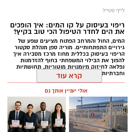
הניקיון ולקחת את האשפה אתכם"
לייף סטייל
כללית
ריפוי בעיסוק על קו המים: איך הופכים
ילקוט אינו רק אביזר אופנתי, אלא פריט המלווה
את הים לחדר הטיפול הכי טוב בקיץ?
את הילד יום-יום. בחירה מושכלת ושימוש נכון בו
המים, החול והמרחב הפתוח מציעים שפע של
יתרמו רבות לנוחות הילד וימנעו עומס מיותר על
גירויים התפתחותיים. מוריה ספן מנהלת סקטור
הגב והכתפיים הרכות. אז איך בוחרים את הילקוט
הריפוי בעיסוק בכללית מחוז מרכז מסבירה איך
להפוך את הבילוי המשפחתי בחוף להזדמנות
הנכון?
נפלאה לחיזוק מיומנויות מוטוריות, תחושתיות
וחברתיות אצל ילדים.
מומלץ לבחור ילקוט שמשקלו הראשוני קל
ככל האפשר, עוד בטרם הוכנסו אליו ספרים
אלדה נתנאל / 10:27 26.07.26
קרא עוד
וציוד.
אולי יעניין אותך גם
גן לאומי צבעי רמון מכתש רמון - יואב פלמה
גודל הילקוט חייב להתאים לפרופורציות של
מתנדב רשות הטבע והגנים
הילד. אסור שיהיה רחב יותר מכתפי הילד או
ארוך מעבר לקו המותניים.
מה בתכנית?
רצוי לבחור בילקוט בעל גב מרופד וקשיח
תגים:
ריפוי בעיסוק על קו המים