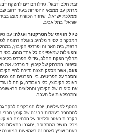
מרתק עם ממצאי החפירות בעיר רחוב שבעמ
וממלכת ישראל. שחזור הכוורת מוצג בבית 
ישראל" בתל אביב.
טיול חוויתי על הטרקטור ועגלה:
עם סיו
המבקרים לסיור מלהיב בעגלה רתומה לטרקט
הרפת, בית האריזה ופרדסי הקיבוץ, במהל
והפעילות שמאפיינים כל אחד מהם. בסיור
תהליך הפקת החלב, גידולי הפרדס בקיבוץ
וסיפורו המרתק של קיבוץ יד מרדכי. את הסי
פעם
, אשר מספק הצצה נדירה לחיי הקיבוץ
והסבר על הפריטים. בין הפרטים המוצגים
האוכל הקיבוצי, כלי העבודה, גן החול ועו
את סיפורו של הקיבוץ והחלוצים הראשונים
והתרפקאות על העבר.
בנוסף לפעילויות, יוכלו המבקרים לבקר גם
להתחפר בעמדות ההגנה של קומץ חברי הק
מכלי הנשק מהתקופה, יתגנבו בתעלות הקש
האתר שופץ לאחרונה באמצעות המועצה לש