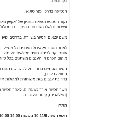
לקבוצות).
הנסיעה בדרכי עפר סוג א'.
נקוד המפגש נמצאת בחניון של "אקשן פאר
ושירותים (אלו השירותים היחידים במסלול)
משם יוצאים לסיור בשיירה, בדרכים יפיפיו
לאחר הסבר על גידול הענבים כל מטייל יב
אותם יקח לביתו- חוויה חקלאית טעימה.
מיקום הכרם וזן הענבים משתנים בכל סיו
הסיור מסתיים בחניון תל לכיש, שם תהנו מ
החוויה בלבד)
,
בדריכת ענבים בגת משוחזרת למרגלות תל
משך הסיור אורך כשעתיים, לאחר הסיור ני
(המלאכים), קינוח הענבים .
מתי?
ראש השנה 10-11/9 בשעות 10:00-14:00