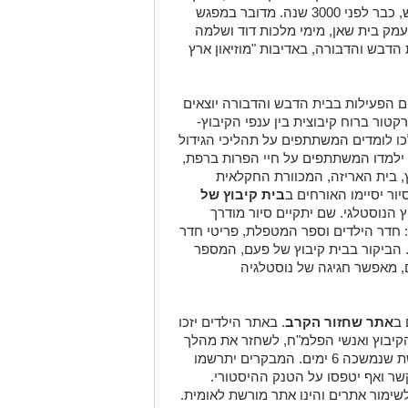
זבת חלב ודבש", גידלו דבורים להפקת דבש, כבר לפני 3000 שנה. מדובר במפגש
ק בית שאן, מימי מלכות דוד ושלמה
הדבש והדבורה, באדיבות "מוזיאון ארץ
ם הפעילות בבית הדבש והדבורה יוצאים
ור ברוח קיבוצית בין ענפי הקיבוץ-
כו לומדים המשתתפים על תהליכי הגידול
 ילמדו המשתתפים על חיי הפרות ברפת,
, בית האריזה, המכוורת החקלאית
ור יסיימו האורחים ב
בית קיבוץ של
 הנוסטלגי. שם יתקיים סיור מודרך
: חדר הילדים וספר המטפלת, פריטי חדר
ד. הביקור בבית קיבוץ של פעם, המספר
, מאפשר חגיגה של נוסטלגיה
 ב
אתר שחזור הקרב
. באתר הילדים יזכו
יבוץ ואנשי הפלמ"ח, לשחזר את מהלך
הקרבות באזור וללמוד על הלחימה העיקשת שנמשכה 6 ימים. המבקרים יתרשמו
ר ואף יטפסו על הטנק ההיסטורי.
ימור אתרים והינו אתר מורשת לאומית.