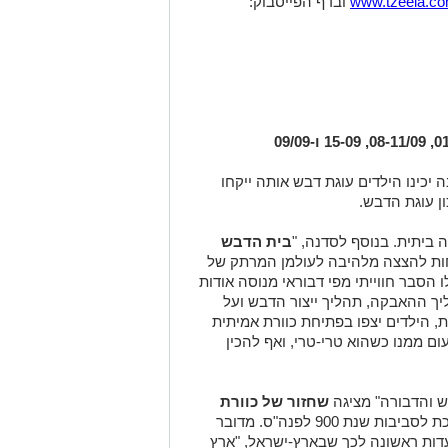
www.tzeela.c
ובדף הפייסבוק
:
, 15-09 ו-09/09
ה יכינו הילדים עוגת דבש אותה ייקחו
ן עוגת הדבש.
ביתית. בנוסף לסדנה, "
בית הדבש
חות להצצה מלהיבה לעולמן המרתק של
 הסבר חווייתי מפי דבוראי מנוסה אודות
יך ההאבקה, תהליך ייצור הדבש ועל
 הילדים יצפו בפתיחת כוורת אמיתית
ום ממנו כשהוא טרי-טרי, ואף להכין
 והדבורה" מציגה
שחזור של כוורת
שנתגלתה בעמק בית שאן ומתוארכת לסביבות שנת 900 לפנה"ס. מדובר
דות ראשונה לכך שבארץ-ישראל, "ארץ