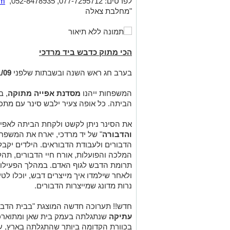
לפרטים: 077-7295712, 052-8478935
,
om
"
מחלבת צאלה
הכי מתוק כדבש ביד מרדכי
בערב חג ראש השנה ובשבתות שלפני
01/09, 08-11/09
המשפחות ייהנו
מסדנת אפייה מתוקה
, ב
הביתה. כל אופה צעיר ילבש סינר עם מתכו
את הסינר ניתן לקשט ולקחת הביתה לאפיה 
והדבורה
" של יד מרדכי, יארח את המשפ
הדבורים ולעבודת הדבוראים. הילדים יקבלו
המלכה והפועלות, אורח חיי הדבורים, תהל
תרומת הדבש לגוף האדם. במהלך הפעילות,
ולאחר שילמדו איך מייצרים דבש, יוכלו לטע
נרות מדונג שמייצרות הדבורים.
חדש!! תערוכה חדשה המוצגת "בבית הדבש
עתיקה
בכוורת הקדומה ביותר שהתגלתה בארץ, ע