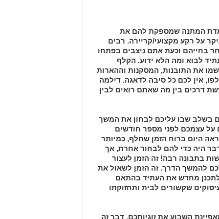
מדת המתנה שמספקת להם את
יקר על רקע מקצועי/קריירה. רבים
חר בחייהם וכעת אתם ניצבים בפתחו
ד לבוא ומה הלא ידוע. הקלף
מו את התובנות, המסקנות וההארות
, אין לכם כל סיבה לדאגה. דילמה
 דרכים בין מה שאתם רואים לבין
 בשלב שבו עליכם לבחון את המשך
 על עצמכם לפני מספר חודשים
נראה היום ברוח הזמן שחלף, כמיותר
בר היה כדי להם לבחור אחרת, אך
ות בתבונה רבה! זה הזמן לעצור
כם להמשך הדרך. זה הזמן לשאול את
לתכנן מחדש את העתיד בהתאם
עיסוקים שקשורים לבית ותחזוקתו
אפיינת השבוע את זוגיותכם. דבר זה