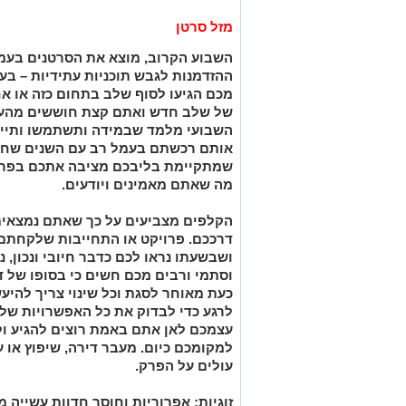
מזל סרטן
השבוע הקרוב, מוצא את הסרטנים בע
ההזדמנות לגבש תוכניות עתידיות – בע
מכם הגיעו לסוף שלב בתחום כזה או א
של שלב חדש ואתם קצת חוששים מהעתי
השבועי מלמד שבמידה ותשתמשו ותייש
אותם רכשתם בעמל רב עם השנים שחלפו
שמתקיימת בליבכם מציבה אתכם בפרשת
מה שאתם מאמינים ויודעים.
הקלפים מצביעים על כך שאתם נמצאים
דרככם. פרויקט או התחייבות שלקחתם
ושבשעתו נראו לכם כדבר חיובי ונכון, 
וסתמי ורבים מכם חשים כי בסופו של ד
כעת מאוחר לסגת וכל שינוי צריך להיעש
לרגע כדי לבדוק את כל האפשרויות של
עצמכם לאן אתם באמת רוצים להגיע ו
למקומכם כיום. מעבר דירה, שיפוץ או 
עולים על הפרק.
זוגיות: אפרוריות וחוסר חדוות עשייה מ