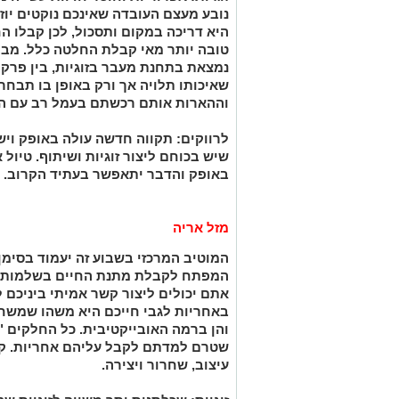
נובע מעצם העובדה שאינכם נוקטים יוז
היא דריכה במקום ותסכול, לכן קבלו 
טובה יותר מאי קבלת החלטה כלל. מבח
נמצאת בתחנת מעבר בזוגיות, בין פרק
שאיכותו תלויה אך ורק באופן בו תבחר
וההארות אותם רכשתם בעמל רב עם השנ
לרווקים: תקווה חדשה עולה באופק וי
שיש בכוחם ליצור זוגיות ושיתוף. טיול 
באופק והדבר יתאפשר בעתיד הקרוב.
מזל אריה
המוטיב המרכזי בשבוע זה יעמוד בסימן
המפתח לקבלת מתנת החיים בשלמות
אתם יכולים ליצור
קשר אמיתי ביניכם 
באחריות לגבי חייכם היא משהו שמשח
והן ברמה האובייקטיבית. כל החלקים "
שטרם למדתם לקבל עליהם אחריות. קב
עיצוב, שחרור ויצירה.