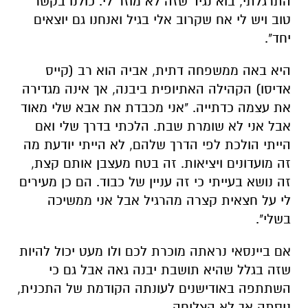
התרגלתי, בוא נגיד שזה לא מוזר לי. כולנו בקשר
טוב ויש לי אח שקרוב אלי בגיל ואנחנו גם יוצאים
יחד".
היא באה ממשפחה דתית, אביה הוא רב (קייס
אדיסו) הקהילה האתיופית ביבנה, אך אינה מגדירה
את עצמה כדתייה. "אני מכבדת את אבא שלי מאוד
אבל אני לא שומרת שבת. הלכתי בדרך שלי ואם
הייתי הולכת לפי הדרך שלהם, לא הייתי יודעת מה
זה מועדונים ויציאות. זה בטח מעצבן אותם קצת,
זה נושא בעייתי כי זה עניין של כבוד. הם כן מעירים
לי על חצאית קצרה מהרגיל אבל אני ממשיכה
בשלי".
אם ביינסאי נראתה מוכרת לכם ולו מעט יכול להיות
שזה בגלל שהיא תושבת יבנה גאה אבל גם כי
השתתפה באודישנים לעונתה הקודמת של התכנית,
ניסתה אך לא הצליחה.