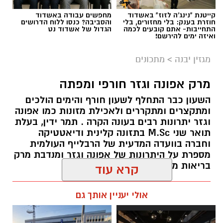
עד אז. בן שמחון נחשב כעורך הצעיר ביותר
קייטנת "נינג'ה לזוז" באשדוד
מחפשים עבודה באשדוד
חוזרת בענק: בלי מחזורים, בלי
והסביבה? כנסו ללוח הדרושים
בישראל וכיהן בחבר באיגוד העורכים הבינלאומי
התחייבות- אתם קובעים לכמה
הגדול של אשדוד נט
ואיזה ימים להירשם!
שפעל אז.
מגזין יבנה
>
מתכונים
בהיותו בגיל 28, הקים תנועה חברתית בשם אשדוד
נטו - שהתמודדה למועצת העיר אשדוד. התנועה
מרק אפונה וגזר חורפי ומפתה
שהוא עמד בראשה הדהימה כשזכתה לקבל 3
השעון כבר התחלף לשעון חורף והימים הולכים
מנדטים מתוך ה19 מקומות.
ומתקצרים ומתקררים ולאכילת מזונות כמו אפונה
אשדוד נטו שבה היו רק צעירים מקומיים, ללא עבר
וגזר יתרונות רבים בעונה הקרה . תמר ידין, בעלת
פוליטי, הגיעה למקום השני במניין הקולות מתוך 21
תואר שני M.Sc בתזונה קלינית ודיאטטיקה
רשימות, רובן ותיקות וממוסדות, עם קהל מצביעים
וחברה בוועדה המדעית של הרבלייף העולמית
מספרת על היתרונות של אפונה וגזר ומנדבת מרק
מסורתי.
בריאות מחמם של אפונה וגזר:
כך המשיכה אשדוד נטו להתמודד 2 מערכות
אלדה נתנאל / 08:57 08.11.24
קרא עוד
בחירות נוספות. ובסה"כ 3 מערכות רצופות, בהן
נבחר בן שמחון שוב ושוב למועצת העיר אשדוד.
אולי יעניין אותך גם