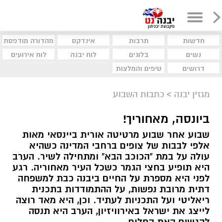
חדשות
תרבות
אינדקס
מהדורה מודפסת
נשים
בלוגים
לוח יבנה
לוח אירועים
דרושים
טיפים והמלצות
מגזין יבנה
>
כתבות השבוע
ביונסה, מאחוריך!
שבוע אחר שבוע מרטיטה אורית ביינסאי מאות
אלפי לבבות של צופים ברחבי המדינה כשהיא
עולה על במת "הכוכב הבא" ומתחילה לשיר. הערב
היא תופיע בחצי הגמר כשכל העיר מאחוריה. רגע
לפני היא מספרת על החיים ביבנה כבת למשפחה
דתית מרובת נפשות, על ההתמודדות בתכנית
ריאליטי ועל התכניות לעתיד. וכן, היא מאד רוצה
לייצג את ישראל באירוויזיון, הערב היא תנסה