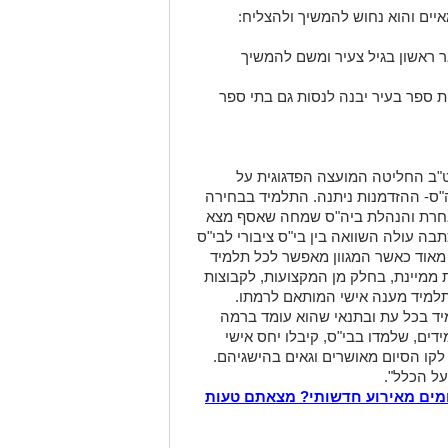
יים והוא נחוש להמשיך ולהצליח:
 ראשון בגיל צעיר ומשם להמשיך
ת ספר בעיר יבנה לנסות גם בתי ספר
ט"ב החליטה המועצה הפדגוגית על
ה"ס- ההזדמנות ניתנה. התלמיד בבחירה
 אחרת והנהלת ביה"ס שמחה שאסף מצא
בה עולה השוואה בין בי"ס ציבורי לבי"ס
ל מאוד כאשר המגוון מאפשר לכל תלמיד
 ממיינת, בחלק מן המקצועות, לקבוצות
תלמיד מענה אישי המותאם לרמתו.
 בכל עת ובתנאי שהוא עומד ברמה
דים, שלמדו בבי"ס, קיבלו יחס אישי
 לקו הסיום מאושרים וגאים בהישגיהם.
על הכלל".
מים מאירוע חדשותי? מצאתם טעות