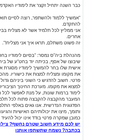
כבר השנה יתחיל זקצר את לימודיו האקדמא
"אמשיך ללמוד ולהשתפר, רוצה לסיים תואר
להתקדם.
אני ממליץ לכל תלמיד אשר לא מצליח בבי
אחרים.
זה פשוט משתלם, תראו איך אני מצליח!".
מהנהלת ביה"ס נמסר: "בסיום לימודיו בח
שיבוצו של אסף, בכיתה יוד בחט"ע של בי
אישית שלו בחר להמשיך לימודיו מסגרת
את מקומו ומצליח למצות את כישוריו. מהכת
פרטי. חשוב להדגיש כי השוני ביניהם גדו
למצוא את מקומו. מערכת החינוך הציבורית
לימוד ברמות שונות, על מנת לאפשר לכל 
המעבר מהקבצה להקבצה פתוח לכל תלמיד
הפדגוגית הנדרשית. אנו גאים באלפי התלמי
ותומך, מיצו את יכולותיהם האישיות והגיעו
כמובן שמקרה פרטי בודד אינו יכול להעיד 
יש לכם מידע חשוב שטרם נחשף? צילו
בכתבה? נשמח שתשתפו אותנו