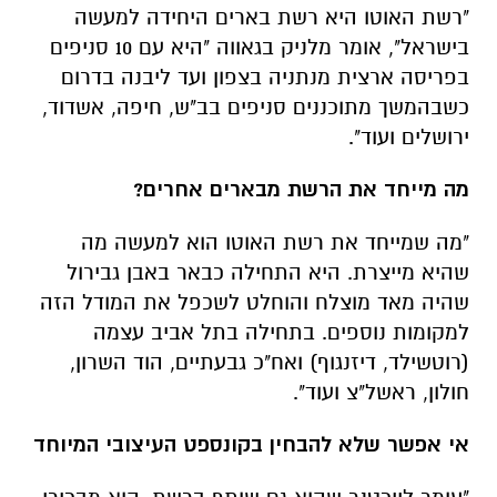
"רשת האוטו היא רשת בארים היחידה למעשה
בישראל", אומר מלניק בגאווה "היא עם 10 סניפים
בפריסה ארצית מנתניה בצפון ועד ליבנה בדרום
כשבהמשך מתוכננים סניפים בב"ש, חיפה, אשדוד,
ירושלים ועוד".
מה מייחד את הרשת מבארים אחרים?
"מה שמייחד את רשת האוטו הוא למעשה מה
שהיא מייצרת. היא התחילה כבאר באבן גבירול
שהיה מאד מוצלח והוחלט לשכפל את המודל הזה
למקומות נוספים. בתחילה בתל אביב עצמה
(רוטשילד, דיזנגוף) ואח"כ גבעתיים, הוד השרון,
חולון, ראשל"צ ועוד".
אי אפשר שלא להבחין בקונספט העיצובי המיוחד