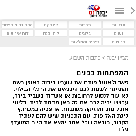
חדשות
תרבות
אינדקס
מהדורה מודפסת
נשים
בלוגים
לוח יבנה
לוח אירועים
דרושים
טיפים והמלצות
מגזין יבנה
>
כתבות השבוע
המפתחות בפנים
פאב ה'אוטו' פותח את שעריו ביבנה באופן רשמי
ומתיימר לשנות לכם היבנאים את הרגלי הבילוי.
לא עוד לנסוע לרחובות או אשדוד בשביל בירה,
עכשיו יהיה לכם את זה כאן מתחת לבית, בליווי
אוכל טוב ומוזיקה משובחת או צפיה במשחקי
ליגת האלופות. עם התכניות שיש להם לעתיד
הקרוב, כנראה שכל אחד ימצא את היום המועדף
עליו