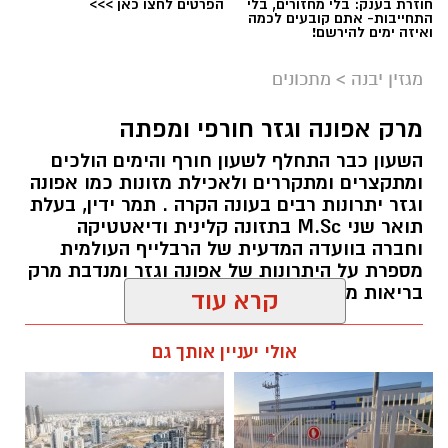
חוזרת בענק: בלי מחזורים, בלי
הפרטים לחצו כאן >>>
בישראל וכיהן בחבר באיגוד העורכים הבינלאומי
התחייבות- אתם קובעים לכמה
ואיזה ימים להירשם!
שפעל אז.
מגזין יבנה
>
מתכונים
בהיותו בגיל 28, הקים תנועה חברתית בשם אשדוד
נטו - שהתמודדה למועצת העיר אשדוד. התנועה
מרק אפונה וגזר חורפי ומפתה
שהוא עמד בראשה הדהימה כשזכתה לקבל 3
השעון כבר התחלף לשעון חורף והימים הולכים
מנדטים מתוך ה19 מקומות.
ומתקצרים ומתקררים ולאכילת מזונות כמו אפונה
אשדוד נטו שבה היו רק צעירים מקומיים, ללא עבר
וגזר יתרונות רבים בעונה הקרה . תמר ידין, בעלת
פוליטי, הגיעה למקום השני במניין הקולות מתוך 21
תואר שני M.Sc בתזונה קלינית ודיאטטיקה
רשימות, רובן ותיקות וממוסדות, עם קהל מצביעים
וחברה בוועדה המדעית של הרבלייף העולמית
מספרת על היתרונות של אפונה וגזר ומנדבת מרק
מסורתי.
בריאות מחמם של אפונה וגזר:
כך המשיכה אשדוד נטו להתמודד 2 מערכות
אלדה נתנאל / 08:57 08.11.24
קרא עוד
בחירות נוספות. ובסה"כ 3 מערכות רצופות, בהן
נבחר בן שמחון שוב ושוב למועצת העיר אשדוד.
אולי יעניין אותך גם
בשנת 2003 בן שמחון החליט להתמודד על ראשות
העיר אשדוד מול ראש העיר המכהן, צבי צילקר.