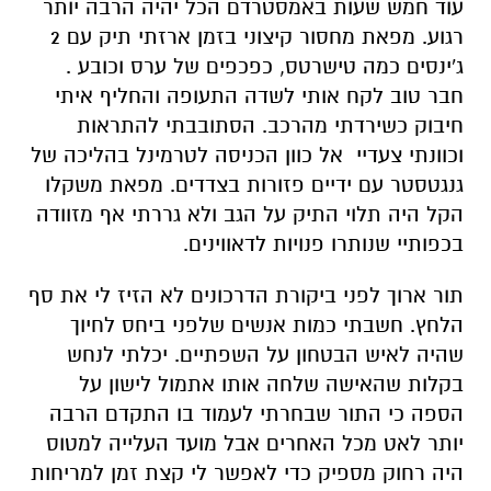
עוד חמש שעות באמסטרדם הכל יהיה הרבה יותר
רגוע. מפאת מחסור קיצוני בזמן ארזתי תיק עם 2
ג'ינסים כמה טישרטס, כפכפים של ערס וכובע .
חבר טוב לקח אותי לשדה התעופה והחליף איתי
חיבוק כשירדתי מהרכב. הסתובבתי להתראות
וכוונתי צעדיי אל כוון הכניסה לטרמינל בהליכה של
גנגטסטר עם ידיים פזורות בצדדים. מפאת משקלו
הקל היה תלוי התיק על הגב ולא גררתי אף מזוודה
בכפותיי שנותרו פנויות לדאווינים.
תור ארוך לפני ביקורת הדרכונים לא הזיז לי את סף
הלחץ. חשבתי כמות אנשים שלפני ביחס לחיוך
שהיה לאיש הבטחון על השפתיים. יכלתי לנחש
בקלות שהאישה שלחה אותו אתמול לישון על
הספה כי התור שבחרתי לעמוד בו התקדם הרבה
יותר לאט מכל האחרים אבל מועד העלייה למטוס
היה רחוק מספיק כדי לאפשר לי קצת זמן למריחות