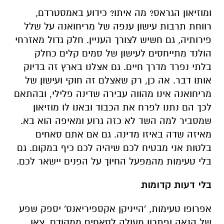
ומוזיאון הגראס? מה איתו? כידוע באמסטרדם,
רווחת תרבות עישון ענפה של מריחואנה על שלל
פירותיה, גם חשיש לצורך העניין. חלק גדול מאזרחי
הולנד מתייחסים לעישון של סמים קלים כחלק
בלתי נפרד מדרך חיים. גם אצלנו בארץ זה בדיוק
אותו דבר. אה כן, רק שאצלם זה חוקי ועישון של
מריחואנה אינו מהווה עבירה שדינה פלילי, ובהתאם
לכך הם נתנו לפרח את הכבוד ובאנו לו מוזיאון
שמסביר למה השד לא כזה גרוע ומאיפה הוא בא.
מאיזה שדה באיזו מדינה. גם אם אתם סאחים
בלטות אני מבטיח לכם שיהיה לכם כיף במקום. גם
בלי טעימות מהמפעל החיוך על הפנים יישאר לכם.
בלי דעות קדומות
אפרופו טעימות, 'הייניקן אקספיריאנס' יספק שפע
של הנאה ופתרון מעולה לסאחים ממקודם. צאו