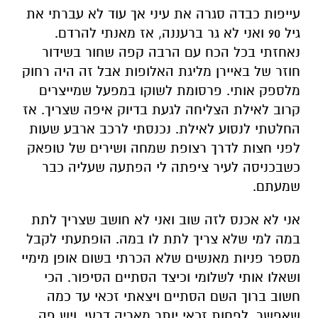
עייפות כבדה סגרה את עיני אך עוד לא עברתי את
גיל 90 ואני לא גר ברעננה, אז מאנתי להרדם.
נאחזתי בכל הכח עם הרבה קפה שחור בשידור
חוזר של באיירן מליגת האלופות אבל זה היה רחוק
מלספק אותי. פרסומת לשוקו במפעל שמייצרים
קרוב לאילת הצליחה לגעת בדיוק איפה שצריך. אז
החלטתי לנסוע לאילת. נכנסתי לרכב ארבע שעות
לפני חצות לדרך רצופת שמחה ושירים של טופאק
כשבכניסה לעיר ציפתה לי הפתעה שעליה כבר
שמעתם.
אני לא אכנס לזה שוב ואני לא חושב שצריך לתת
במה למי שלא צריך לתת לו במה. הופתעתי לקבל
מספר פניות מאנשים שלא הכרתי בשום אופן מימיי
ושאלו אותי לשלומי וכיצד הסתיים הסיפור. הכי
חשוב ברוך השם הסתיים ויצאתי זכאי עד כמה
שאפשר. לפחות זכאי יותר מאריה דרעי. ויש פה