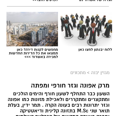
בן שמחון הושפע מאביו ועוד בנעוריו החל בפעילות
חברתית.
כבר מגיל 16 החל לכהן כעיתונאי מקומי.
בגיל 23 כבר הקים עיתון לאזור הדרום מצליח בשם
המערכת ששינה את תפיסת העיתונות המקומית
עד אז. בן שמחון נחשב כעורך הצעיר ביותר
ללוח יבנתון לחצו כאן
מחפשים לקנות דירה? כאן
תמצאו את כל הדירות החדשות
בישראל וכיהן בחבר באיגוד העורכים הבינלאומי
למכירה באשדוד >>>
שפעל אז.
מגזין יבנה
>
מתכונים
בהיותו בגיל 28, הקים תנועה חברתית בשם אשדוד
נטו - שהתמודדה למועצת העיר אשדוד. התנועה
מרק אפונה וגזר חורפי ומפתה
שהוא עמד בראשה הדהימה כשזכתה לקבל 3
השעון כבר התחלף לשעון חורף והימים הולכים
מנדטים מתוך ה19 מקומות.
ומתקצרים ומתקררים ולאכילת מזונות כמו אפונה
אשדוד נטו שבה היו רק צעירים מקומיים, ללא עבר
וגזר יתרונות רבים בעונה הקרה . תמר ידין, בעלת
פוליטי, הגיעה למקום השני במניין הקולות מתוך 21
תואר שני M.Sc בתזונה קלינית ודיאטטיקה
רשימות, רובן ותיקות וממוסדות, עם קהל מצביעים