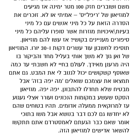
משם ושוברים חזק 100 מטר ימינה אז מגיעים
למוזיאון של 'ריפל'יס' – אמיתי או לא. זוכרים את
הסדרה הזאת על כל מיני אנשים עם כל מיני
בעיות\איכויות מוזרות אשר סופרו עליהם כל מיני
סיפורים מעניינים בקושי? אז עשו להם מוזיאון.
תוסיפו לחשבון עוד עשרים דקות ו-30 יורו. המוזיאון
של ואן גוך לא משך אותי בעליל מחד והביקור בו
היה מרענן מאידך. לעולם בחיי לא חשבתי עד כמה
שאוסף קשקושים יכול לגנוב לי את המבט. גם אתם
תמצאו את עצמכם שואלים 'מה יפה בזה' אבל
מבטיח שלא תחדלו להתבונן. יפה יפה. מוזיאון
הסקס שעשע במקומות הנכונים ועורר אצלי געגוע
עז למרוקאית ממעלה אדומים. תהיו בטוחים שהם
לא יחדשו גם לכם דבר בנושא אבל משו בתוכי
אומר שאם כבר הגעתם לאמסטרדם אתם תתקשו
להשאר אדישים למוזיאון הזה.