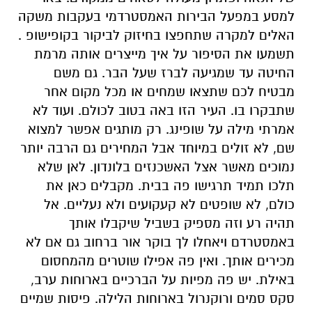
למסע במפעל הבירות האמסטרדמי בעקבות משקה
האלים למקרה שתחפצו בחיזוק לביקור בקופישופ .
תשמעו את הסיפור על איך מייצרים אותה מרמת
החיטה עד שמגיעה לברז שעל הבר. גם משם
מבטיח לכם שתצאו שמחים או מכל מקום אחר
שתבקרו בו. העיר הזו באה בטוב לכולם. ועוד לא
אמרתי מילה על שופינג. רק מותגים אפשר למצוא
שם, לא זולים במיוחד אבל המחירים גם הרבה יותר
נמוכים מאשר אצל האשכנזים בלונדון. לאן שלא
תלכו תמיד תרגישו פה בבית. מקבלים כאן את
כולם, לא שופטים לא קעקועים ולא נעליים. אל
תהיה רע וזה מספיק בשביל שיקבלו אותך
באמסטרדם ויאחלו לך בוקר אור ברחוב גם אם לא
מכירים אותך. ואין פה אפילו שוטרים מהמחסום
באילת. יש פה מפיות על הברכיים בארוחות ערב,
סקס סמים ורוקנרול בארוחות הלילה. פיסות שמיים