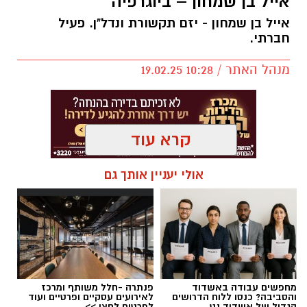
אייל בן שמחון – ביוגרפיה
אייל בן שמחון - יזם תקשורת ונדל"ן. פעיל
חברתי.
מנהל האתר / 10:28 19.02.25
קרא עוד
תגים:
אייל בן שמחון
,
אשדוד נט
,
תמ"א 38
,
אשדוד
אולי יעניין אותך גם
נטו
אייל בן שמחון נולד וגדל באשדוד - אביו
שאול בן
שמחון
היה ממקימי העיר אשדוד, קיבל אות "יקיר
ישראל", זוכה באות "ישראל היפה" מטעם נשיא
המדינה וקיבל אות "יקיר אשדוד".
מחפשים עבודה באשדוד
פנתרה -חלל משותף ומרכז
והסביבה? כנסו ללוח הדרושים
לאירועים עסקיים ופרטיים ועוד
הגדול של אשדוד נט
לפרטים לחצו >>