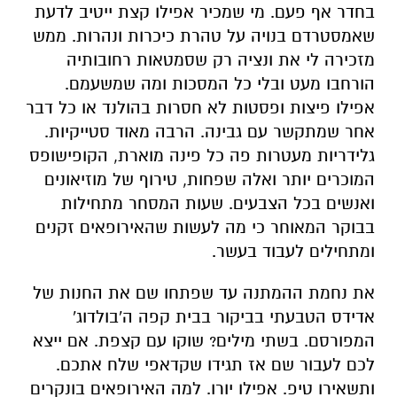
בחדר אף פעם. מי שמכיר אפילו קצת ייטיב לדעת
שאמסטרדם בנויה על טהרת כיכרות ונהרות. ממש
מזכירה לי את ונציה רק שסמטאות רחובותיה
הורחבו מעט ובלי כל המסכות ומה שמשעמם.
אפילו פיצות ופסטות לא חסרות בהולנד או כל דבר
אחר שמתקשר עם גבינה. הרבה מאוד סטייקיות.
גלידריות מעטרות פה כל פינה מוארת, הקופישופס
המוכרים יותר ואלה שפחות, טירוף של מוזיאונים
ואנשים בכל הצבעים. שעות המסחר מתחילות
בבוקר המאוחר כי מה לעשות שהאירופאים זקנים
ומתחילים לעבוד בעשר.
את נחמת ההמתנה עד שפתחו שם את החנות של
אדידס הטבעתי בביקור בבית קפה ה'בולדוג'
המפורסם. בשתי מילים? שוקו עם קצפת. אם ייצא
לכם לעבור שם אז תגידו שקדאפי שלח אתכם.
ותשאירו טיפ. אפילו יורו. למה האירופאים בונקרים