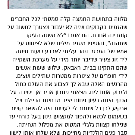
מלווה בתחושת החמצה קלה סמסתי לכל החברים
שהזמינו בקבוקים שזה לא יעבוד ונצטרך לחשוב על
קומבינה אחרת. הם אמרו ''לא משנה העיקר
שתהנה'', והוסיפו מספר מילים שלא לציטוט על
אמא של המכס. וזהו. עליתי לארבע שעות טיסה
ליד זוג צעיר שדיבר יותר מידי על מערכת השקייה
שהם התקינו בבית. ראבאק. שלוש שעות אנשים
לידי חופרים על צינורות ממטרות שתילים ועצים.
מהרגעים האלה שבא לך לצבוע את העולם כחול
ולזרוק אותו לים. מצאתי פתרון אדיר אך ישיבה על
הכנף היתה רעיון פחות יציב מבחינת הדיילת של
ארקיע לכן כל שנותר לי לעשות היה להשאר קשור
בשעמום לכסא ולהפוך למקצוען גינון בעל כורחי עד
שגילחו קצוות גלגלי המטוס את מסלול הנחיתה.
סבר פנים הולנדיות מחייכות שלא שלחו אותן לישון