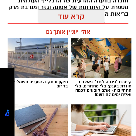
וחברה בוועדה המדעית של הרבלייף העולמית
מספרת על היתרונות של אפונה וגזר ומנדבת מרק
מסורתי.
בריאות מחמם של אפונה וגזר:
כך המשיכה אשדוד נטו להתמודד 2 מערכות
אלדה נתנאל / 08:57 08.11.24
קרא עוד
בחירות נוספות. ובסה"כ 3 מערכות רצופות, בהן
נבחר בן שמחון שוב ושוב למועצת העיר אשדוד.
אולי יעניין אותך גם
בשנת 2003 בן שמחון החליט להתמודד על ראשות
העיר אשדוד מול ראש העיר המכהן, צבי צילקר.
תוך שהוא מצהיר שאם לא יבחר לראשות העיר,
תגים:
מרק אפונה וגזר חורפי ומפתה
הוא יפרוש ולא ימשיך קדנציה נוספת כחבר מועצת
העיר. וכך היה - בן שמחון נבחר למועצת העיר אך
לא לראשות העיר והודיע על פרישתו מהחיים
קייטנת "נינג'ה לזוז" באשדוד
תיקון והתקנה שערים חשמליים
חוזרת בענק: בלי מחזורים, בלי
בדרום
הפוליטיים לאחר שכיהן בצעירותו כ10 שנים
התחייבות- אתם קובעים לכמה
ואיזה ימים להירשם!
במועצה כולל כממונה על החינוך בעיר וכיו"ר
האופוזיציה.
בן שמחון שהקים בשנת 1998 חברה להשבחת