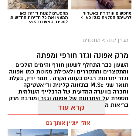
המערכת ששינה את תפיסת העיתונות המקומית
עד אז. בן שמחון נחשב כעורך הצעיר ביותר
מחפשים עורך דין באשדוד
מחפשים לקנות דירה? כאן
לרשימה המלאה כנסו כאן >
תמצאו את כל הדירות החדשות
בישראל וכיהן בחבר באיגוד העורכים הבינלאומי
למכירה באשדוד >>>
שפעל אז.
מגזין יבנה
>
מתכונים
בהיותו בגיל 28, הקים תנועה חברתית בשם אשדוד
נטו - שהתמודדה למועצת העיר אשדוד. התנועה
מרק אפונה וגזר חורפי ומפתה
שהוא עמד בראשה הדהימה כשזכתה לקבל 3
השעון כבר התחלף לשעון חורף והימים הולכים
מנדטים מתוך ה19 מקומות.
ומתקצרים ומתקררים ולאכילת מזונות כמו אפונה
אשדוד נטו שבה היו רק צעירים מקומיים, ללא עבר
וגזר יתרונות רבים בעונה הקרה . תמר ידין, בעלת
פוליטי, הגיעה למקום השני במניין הקולות מתוך 21
תואר שני M.Sc בתזונה קלינית ודיאטטיקה
רשימות, רובן ותיקות וממוסדות, עם קהל מצביעים
וחברה בוועדה המדעית של הרבלייף העולמית
מספרת על היתרונות של אפונה וגזר ומנדבת מרק
מסורתי.
בריאות מחמם של אפונה וגזר:
כך המשיכה אשדוד נטו להתמודד 2 מערכות
אלדה נתנאל / 08:57 08.11.24
קרא עוד
בחירות נוספות. ובסה"כ 3 מערכות רצופות, בהן
נבחר בן שמחון שוב ושוב למועצת העיר אשדוד.
אולי יעניין אותך גם