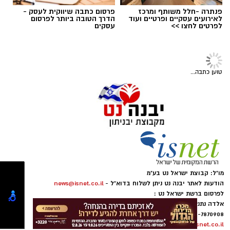
פנתרה -חלל משותף ומרכז
פרסום כתבה שיווקית לעסק -
לאירועים עסקיים ופרטיים ועוד
הדרך הטובה ביותר לפרסום
לפרטים לחצו >>
עסקים
יש לכם מידע חשוב שטרם נחשף? צילומים מאירוע
מופלטה
חדשותי? מצאתם טעות בכתבה? נשמח שתשתפו
אותנו
מצרכים
טוען כתבה...
1 ק״ג קמח לבן
1 כף סוכר
1 כפית שמרים יבשים
½ כפית מלח
מו"ל: קבוצת ישראל נט בע"מ
3 כוסות מים מהברז (אם צריך מוסיפים עוד חצי
הודעות לאתר יבנה נט ניתן לשלוח בדוא"ל -
news@isnet.co.il
לפרסום ברשת ישראל נט :
כוס)
אלדה נתנאל מנהלת הרשת
050-7870908
שמן לטבילת כדורי הבצק
elda@isnet.co.il