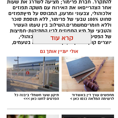
להתקרר. חברת פרימור; מציעה לשדרג את שעות
אחר הצהרייםאו את האירוח עם משקה תפוזים
אלכוהולי, צבעוני ומרענן, המבוסס על מיץתפוזים
סחוט 100% טבעי של פרימור, ללא תוספת סוכר
וללא חומריםמשמרים.השילוב בין טעמו העשיר
והטבעי של מיץ התפוזים לבין המתיקות-חמיצות
של הפסיפלורה, יחד עם המשקה האלכוהולי,
קרא עוד
יוצרים קוקטייל קיצי, קל להכנה ומלא בטעמים,
שמתאים למפגש עם חברים, לארוחת ערב
אולי יעניין אותך גם
במרפסת או לבילוי רגוע
אלדה נתנאל / 09:10 06.07.26
מחפשים עורך דין באשדוד
תיקון שער חשמלי ביבנה כל
לרשימה המלאה כנסו כאן >
הפרטים לחצו כאן >>>
תגים:
קוקטייל תפוזים ופסיפלורה