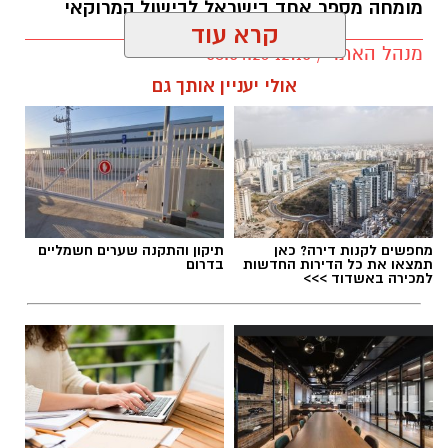
מומחה מספר אחד בישראל לבישול המרוקאי
4 כפות וודקה איכותית או רום לבן
קרא עוד
2 כפות סירופ סוכר
מנהל האתר / 12:10 08.04.26
2-3 קוביות קרח
אולי יעניין אותך גם
אופן ההכנה:
1. מרוקנים את הפסיפלורות מהתוכן שלהן.
2. מכינים את סירופ הסוכר: בסיר קטן מרתיחים
כמות שווה של מים וסוכר
ומצננים.
תגים:
מופלטה
3. לשייקר ידני מכניסים קרח, מיץ תפוזים,
פסיפלורה, אלכוהול וסירופ
מחפשים לקנות דירה? כאן
תיקון והתקנה שערים חשמליים
תמצאו את כל הדירות החדשות
בדרום
סוכר.
למכירה באשדוד >>>
4. מנערים היטב למשך כחצי דקה, עד שהשייקר קר
מאוד.
5. מוזגים לכוסות קוקטייל גבוהות ומגישים לצד
עוגה מפנקת.