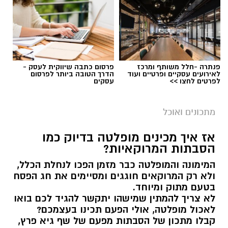
פנתרה -חלל משותף ומרכז
פרסום כתבה שיווקית לעסק -
לאירועים עסקיים ופרטיים ועוד
הדרך הטובה ביותר לפרסום
לפרטים לחצו >>
עסקים
מתכונים ואוכל
אז איך מכינים מופלטה בדיוק כמו
הסבתות המרוקאיות?
פרימור מגישה לקיץ קוקטייל תפוזים ופסיפלורה
המימונה והמופלטה כבר מזמן הפכו לנחלת הכלל,
צילום הדס ניצן
ולא רק המרוקאים חוגגים ומסיימים את חג הפסח
בטעם מתוק ומיוחד.
מצרכים (ל- 2 כוסות):
לא צריך להמתין שמישהו יתקשר להגיד לכם בואו
1/2 כוס מיץ תפוזים סחוט 100% טבעי של פרימור
לאכול מופלטה, אולי הפעם תכינו בעצמכם?
8 פסיפלורה
קבלו מתכון של הסבתות מפעם של שף גיא פרץ,