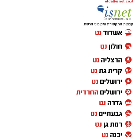
elda@isnet.co.il
קבוצת התקשורת ומקומוני הרשת: