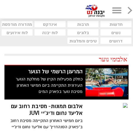
חדשות
תרבות
אינדקס
מהדורה מודפסת
נשים
בלוגים
לוח יבנה
לוח אירועים
דרושים
טיפים והמלצות
אלבומי נוער
המרענן הרשמי של הנוער
כחלק מפעילות הקיץ של מחלקת הנוער
העירונית התקיימה ביום חמישי האחרון
מסיבת נוער בפארק המים
אלבום תמונות- מסיבת רחוב עם
אליעד נחום ודיג'יי JUVI
ביום חמישי האחרון התקיימה מסיבת רחוב
ב"פארק הסנהדרין" עם אליעד נחום ודיג'יי