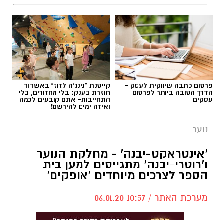
.
עומרי לזר ורון נגר באימון של קבוצת הילדים
פרסום כתבה שיווקית לעסק -
קייטנת "נינג'ה לזוז" באשדוד
ב'הפועל'-גדרה - תותחים עכשיו, כוכבים בעתיד!
הדרך הטובה ביותר לפרסום
חוזרת בענק: בלי מחזורים, בלי
עסקים
התחייבות- אתם קובעים לכמה
ואיזה ימים להירשם!
נוער
יש לכם מידע חשוב שטרם נחשף? צילומים מאירוע
'אינטראקט-יבנה' - מחלקת הנוער
חדשותי? מצאתם טעות בכתבה? נשמח שתשתפו
ו'רוטרי-יבנה' מתגייסים למען בית
אותנו
הספר לצרכים מיוחדים 'אופקים'
מערכת האתר / 10:57 06.01.20