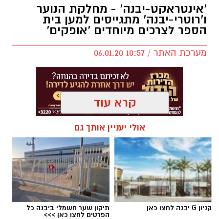
'אינטראקט-יבנה' - מחלקת הנוער
חדשותי? מצאתם טעות בכתבה? נשמח שתשתפו
ו'רוטרי-יבנה' מתגייסים למען בית
אותנו
הספר לצרכים מיוחדים 'אופקים'
מערכת האתר / 10:57 06.01.20
קרא עוד
אולי יעניין אותך גם
מועדון 'אינטראקט-יבנה' מורכב מבני-נוער הפועלים
למען הקהילה תחת הדרכת והכוונת מחלקת הנוער
- בהובלת ספיר ירקוני, 'רוטרי-יבנה' - בתיאום טל
מימרן. מהות המועדון היא פיתוח מנהיגות צעירה,
העצמה של בני הנוער ותרומה לקהילה בה הוא
פועל.
קניון G יבנה לחצו כאן
תיקון שער חשמלי ביבנה כל
הפרטים לחצו כאן >>>