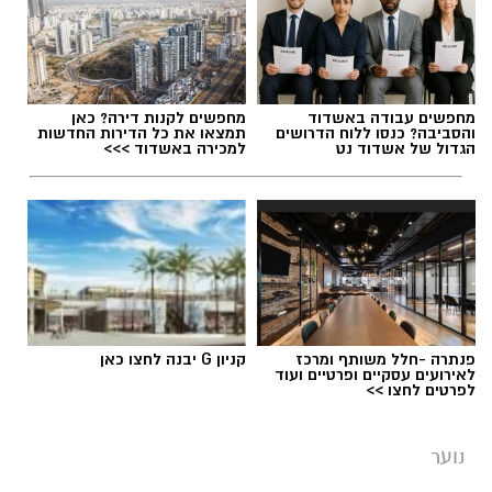
מחפשים עבודה באשדוד
מחפשים לקנות דירה? כאן
והסביבה? כנסו ללוח הדרושים
תמצאו את כל הדירות החדשות
הגדול של אשדוד נט
למכירה באשדוד >>>
.
עומרי לזר ורון נגר באימון של קבוצת הילדים
פנתרה -חלל משותף ומרכז
קניון G יבנה לחצו כאן
ב'הפועל'-גדרה - תותחים עכשיו, כוכבים בעתיד!
לאירועים עסקיים ופרטיים ועוד
לפרטים לחצו >>
נוער
יש לכם מידע חשוב שטרם נחשף? צילומים מאירוע