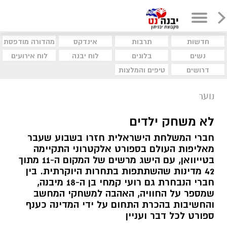
חדשות
תרבות
אינדקס
מהדורה מודפסת
נשים
בלוגים
לוח יבנה
לוח אירועים
דרושים
טיפים והמלצות
נוער
לא משחק ילדים
חברי המשלחת הישראלית חזרו בשבוע שעבר
מאליפות העולם בספורט אלקטרוני התקיימה
בטייוואן, עם הישג מרשים של המקום ה-11 מתוך
42 מדינות שהשתתפות בתחרות היוקרתית. בין
חברי הנבחרת גם רועי קמחי בן ה-18 מיבנה,
שמספר על החוויה, האהבה למשחקי המחשב
והחשיבות בהכרת התחום על ידי המדינה כענף
ספורט לכל דבר ועניין