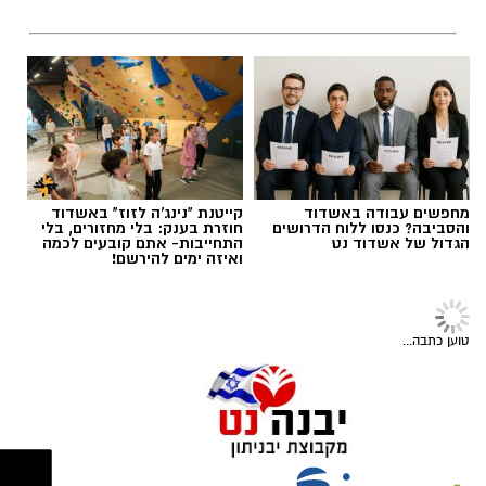
בית הספר לצרכים מיוחדים 'אופקים' ביבנה נפתח
בשנת הלימודים הנוכחית, בהנהלת
דקלה
אזולאי-אסרף
, והוא נותן מענה לתלמידים בכיתות
א'-ג׳ (ובהמשך לגילאים מתקדמים יותר) מיבנה
והסביבה.
מחפשים עבודה באשדוד
קייטנת "נינג'ה לזוז" באשדוד
והסביבה? כנסו ללוח הדרושים
חוזרת בענק: בלי מחזורים, בלי
הגדול של אשדוד נט
התחייבות- אתם קובעים לכמה
ואיזה ימים להירשם!
נוער
אז מה העניין עם חוגים?
לרשום לחוגים? לוותר? האם חוג הוא בגדר חובה
או בגדר הנאה? כל התשובות כאן
איריס בן-ציון, יועצת לענייני משפחה וזוגיות / 12:42