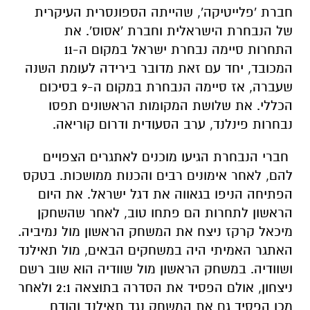
חברת 'פלייטיקה', שהייתה הספונסרית העיקרית
של הנבחרת הישראלית וחברת 'אסוס'. את
התחרות סיימה נבחרת ישראל במקום ה-11
המכובד, יחד עם זאת מדובר בירידה לעומת השנה
שעברה, אז סיימה הנבחרת במקום ה-9 בסיכום
הכללי. את שלושת המקומות הראשונים תפסו
נבחרות פינלנד, ערב הסעודית ודרום קוריאה.
חברי הנבחרת הגיעו מוכנים לאתגרים הצפויים
להם, לאחר אימונים רבים והכנות ממושכות. בטקס
הפתיחה הניפו בגאווה את דגל ישראל. את היום
הראשון לתחרות הם פתחו טוב, לאחר שהשחקן
מיכאל קרקז ניצח את המשחק הראשון מול נמיביה.
האתגר האמיתי היה במשחקים הבאים, מול תאילנד
ושוודיה. במשחק הראשון מול שוודיה הוא שוב רשם
ניצחון, אולם הפסיד את הסדרה בתוצאה 2:1 ולאחר
מכן הפסיד גם את המשחק נגד תאילנד והודח