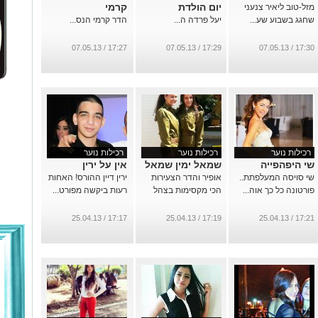
יום הולדת
קרמי
מזל-טוב ליאיר צנעני
שחגג בשבוע שע...
יעל פרדה ה...
הדר קרמי הנס...
17:27 / 07.05.13
17:29 / 07.05.13
17:30 / 07.05.13
רכילות נוער
רכילות נוער
רכילות נוער
שי היפהפייה
שמאל ימין שמאל
אין על ירין
שי סויסה המעלפתת..
אופיר והדר הצעירות
ירין דיין ההורס! האחות
פורטונה כל כך אוה...
הכי מקסימות בצהל
רעות ביקשה מפורט...
17:17 / 25.04.13
17:19 / 25.04.13
17:21 / 25.04.13