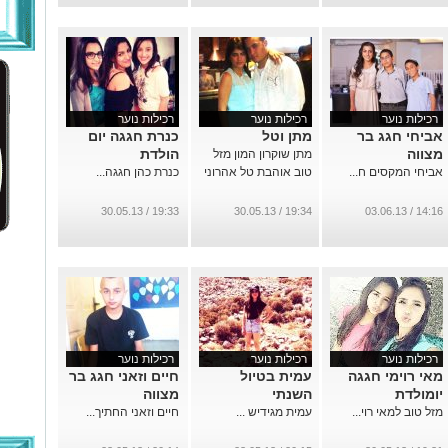
רכילות נוער
רכילות נוער
רכילות נוער
אביחי חגג בר
מתן וטל
כנרת חגגה יום
מצווה
הולדת
מתן שוקרון המון מזל
אביחי המקסים ח...
טוב אוהבת טל אהרוני
כנרת כהן חגגה...
19:33 / 30.05.13
19:34 / 30.05.13
14:16 / 03.06.13
רכילות נוער
רכילות נוער
רכילות נוער
מאי רוימי חגגה
עמית בטיול
חיים וזאני חגג בר
יומולדת
השנתי
מצווה
מזל טוב למאי רוי...
עמית מגידיש ...
חיים וזאני החתיך...