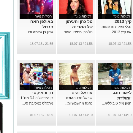
רכילות נוער
רכילות נוער
רכילות נוער
קיץ 2013
טל כהן והעיתון
באולפן האח
של המדינה
הגדול
נטלי ומאיה מדגמנות
את קיץ 2013
טל כהן מתיכון האור...
שרון בן שלמה ודו...
21:55 / 18.07.13
21:56 / 18.07.13
21:58 / 18.07.13
רכילות נוער
רכילות נוער
רכילות נוער
ליאור חגג
אוראל והים
רון והמיקסר
יומולדת
אוראל סבג ההורס
רון עזריאל ה-DJ מס' 1
המון מזל טוב לליא...
נהנה מהשמש ומ...
מתקלט במסיבת סי...
14:09 / 01.07.13
14:10 / 01.07.13
14:10 / 01.07.13