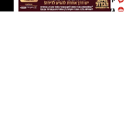
"שאלתם אותה האם היא מעוניינת להשתתף
בחוגים, בתחרויות? או שזו בחירה שלכם?", תהיתי.
"אין צורך לשאול אותה", ענה לי אביה, "יש דברים
שאנו ההורים יודעים מה הכי טוב עבורה". "ובכן",
השבתי, "בתכם ילדה מאד אינטליגנטית ונבונה,
שיודעת בדיוק מה היא רוצה מעצמה. בנוסף לכך
היא נמצאת בגיל הבגרות, העמוס ממילא מבחינתה
במחשבות, בנראות שלה, בהתמודדויות החברתיות
ואחרות ביום-יום שלה, ובכלל. בנות כיתתה הפסיקו
להזמין אותה לימי הולדת ולמפגשים חברתיים,
מאחר שתמיד היא מסרבת להגיע בשל המחוייבויות
הרבות שלה - האם זה נראה לכם שילדה בגילה
אמורה להיות בודדה ולשלם מחיר כל-כך יקר?".
לאחר שהוריה הבינו איזה מחיר בתם משלמת הם
הגיעו למסקנה שהם חייבים להפחית את הלחץ.