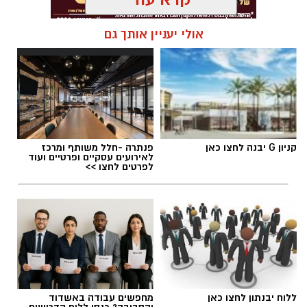
אולי יעניין אותך גם
קניון G יבנה לחצו כאן
פנתרה -חלל משותף ומרכז
לאירועים עסקיים ופרטיים ועוד
לפרטים לחצו >>
.
עומרי לזר ורון נגר באימון של קבוצת הילדים
ללוח יבנתון לחצו כאן
מחפשים עבודה באשדוד
ב'הפועל'-גדרה - תותחים עכשיו, כוכבים בעתיד!
והסביבה? כנסו ללוח הדרושים