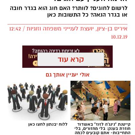
לרשום לחוגים? לוותר? האם חוג הוא בגדר חובה
או בגדר הנאה? כל התשובות כאן
איריס בן-ציון, יועצת לענייני משפחה וזוגיות / 12:42
10.12.19
קרא עוד
אולי יעניין אותך גם
.
לאחרונה התגייס המועדון למען בית הספר 'אופקים'
קייטנת "נינג'ה לזוז" באשדוד
ללוח יבנתון לחצו כאן
חוזרת בענק: בלי מחזורים, בלי
- והוביל מבצע התרמה של צעצועים ומשחקים
התחייבות- אתם קובעים לכמה