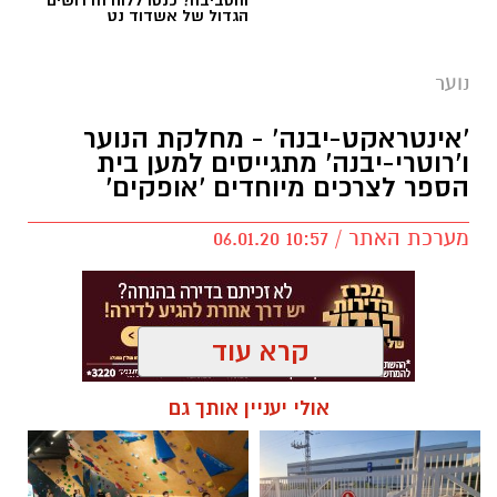
הגדול של אשדוד נט
נוער
יש לכם מידע חשוב שטרם נחשף? צילומים מאירוע
'אינטראקט-יבנה' - מחלקת הנוער
חדשותי? מצאתם טעות בכתבה? נשמח שתשתפו
ו'רוטרי-יבנה' מתגייסים למען בית
אותנו
הספר לצרכים מיוחדים 'אופקים'
מערכת האתר / 10:57 06.01.20
קרא עוד
אולי יעניין אותך גם
מועדון 'אינטראקט-יבנה' מורכב מבני-נוער הפועלים
למען הקהילה תחת הדרכת והכוונת מחלקת הנוער
- בהובלת ספיר ירקוני, 'רוטרי-יבנה' - בתיאום טל