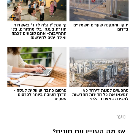
מימרן. מהות המועדון היא פיתוח מנהיגות צעירה,
העצמה של בני הנוער ותרומה לקהילה בה הוא
פועל.
תיקון והתקנה שערים חשמליים
קייטנת "נינג'ה לזוז" באשדוד
בדרום
חוזרת בענק: בלי מחזורים, בלי
בית הספר לצרכים מיוחדים 'אופקים' ביבנה נפתח
התחייבות- אתם קובעים לכמה
ואיזה ימים להירשם!
בשנת הלימודים הנוכחית, בהנהלת
דקלה
אזולאי-אסרף
, והוא נותן מענה לתלמידים בכיתות
א'-ג׳ (ובהמשך לגילאים מתקדמים יותר) מיבנה
והסביבה.
מחפשים לקנות דירה? כאן
פרסום כתבה שיווקית לעסק -
תמצאו את כל הדירות החדשות
הדרך הטובה ביותר לפרסום
למכירה באשדוד >>>
עסקים
נוער
אז מה העניין עם חוגים?