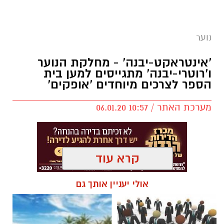
נוער
יש לכם מידע חשוב שטרם נחשף? צילומים מאירוע
'אינטראקט-יבנה' - מחלקת הנוער
חדשותי? מצאתם טעות בכתבה? נשמח שתשתפו
ו'רוטרי-יבנה' מתגייסים למען בית
אותנו
הספר לצרכים מיוחדים 'אופקים'
מערכת האתר / 10:57 06.01.20
קרא עוד
אולי יעניין אותך גם
מועדון 'אינטראקט-יבנה' מורכב מבני-נוער הפועלים
למען הקהילה תחת הדרכת והכוונת מחלקת הנוער
- בהובלת ספיר ירקוני, 'רוטרי-יבנה' - בתיאום טל