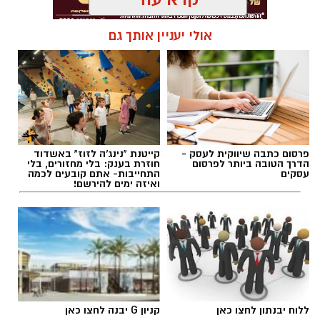
אולי יעניין אותך גם
פרסום כתבה שיווקית לעסק -
קייטנת "נינג'ה לזוז" באשדוד
הדרך הטובה ביותר לפרסום
חוזרת בענק: בלי מחזורים, בלי
עסקים
התחייבות- אתם קובעים לכמה
ואיזה ימים להירשם!
.
עומרי לזר ורון נגר באימון של קבוצת הילדים
ללוח יבנתון לחצו כאן
קניון G יבנה לחצו כאן
ב'הפועל'-גדרה - תותחים עכשיו, כוכבים בעתיד!