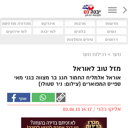
חדשות
תרבות
אינדקס
מהדורה מודפסת
נשים
בלוגים
לוח יבנה
לוח אירועים
דרושים
טיפים והמלצות
נוער
>
רכילות נוער
מזל טוב לאוראל
אוראל אלמליח החמוד חגג בר מצווה בגני מאי
ספייס המפוארים (צילום: ניר סטולו)
אליקו כהני / 14:17 03.06.13