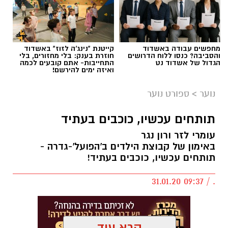
מחפשים עבודה באשדוד
קייטנת "נינג'ה לזוז" באשדוד
והסביבה? כנסו ללוח הדרושים
חוזרת בענק: בלי מחזורים, בלי
הגדול של אשדוד נט
התחייבות- אתם קובעים לכמה
ואיזה ימים להירשם!
נוער
>
ספורט נוער
תותחים עכשיו, כוכבים בעתיד
עומרי לזר ורון נגר
באימון של קבוצת הילדים ב'הפועל'-גדרה -
תותחים עכשיו, כוכבים בעתיד!
. / 09:37 31.01.20
קרא עוד