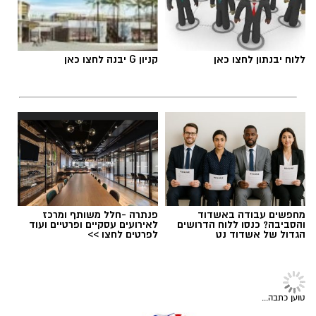
מימרן. מהות המועדון היא פיתוח מנהיגות צעירה,
העצמה של בני הנוער ותרומה לקהילה בה הוא
פועל.
ללוח יבנתון לחצו כאן
קניון G יבנה לחצו כאן
בית הספר לצרכים מיוחדים 'אופקים' ביבנה נפתח
בשנת הלימודים הנוכחית, בהנהלת
דקלה
אזולאי-אסרף
, והוא נותן מענה לתלמידים בכיתות
א'-ג׳ (ובהמשך לגילאים מתקדמים יותר) מיבנה
והסביבה.
מחפשים עבודה באשדוד
פנתרה -חלל משותף ומרכז
והסביבה? כנסו ללוח הדרושים
לאירועים עסקיים ופרטיים ועוד
הגדול של אשדוד נט
לפרטים לחצו >>
טוען כתבה...