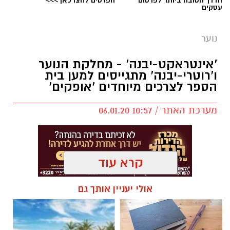
עסקים
נוער
יש לכם מידע חשוב שטרם נחשף? צילומים מאירוע
'אינטראקט-יבנה' - מחלקת הנוער
חדשותי? מצאתם טעות בכתבה? נשמח שתשתפו
ו'רוטרי-יבנה' מתגייסים למען בית
אותנו
הספר לצרכים מיוחדים 'אופקים'
מערכת האתר / 10:57 06.01.20
קרא עוד
אולי יעניין אותך גם
מועדון 'אינטראקט-יבנה' מורכב מבני-נוער הפועלים
למען הקהילה תחת הדרכת והכוונת מחלקת הנוער
- בהובלת ספיר ירקוני, 'רוטרי-יבנה' - בתיאום טל