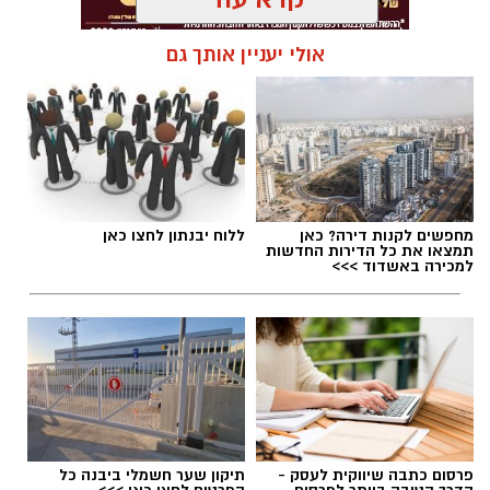
אולי יעניין אותך גם
מחפשים לקנות דירה? כאן
ללוח יבנתון לחצו כאן
תמצאו את כל הדירות החדשות
למכירה באשדוד >>>
.
עומרי לזר ורון נגר באימון של קבוצת הילדים
פרסום כתבה שיווקית לעסק -
תיקון שער חשמלי ביבנה כל
ב'הפועל'-גדרה - תותחים עכשיו, כוכבים בעתיד!
הדרך הטובה ביותר לפרסום
הפרטים לחצו כאן >>>