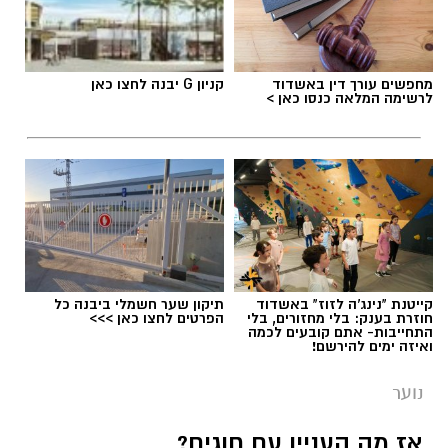
מימרן. מהות המועדון היא פיתוח מנהיגות צעירה,
העצמה של בני הנוער ותרומה לקהילה בה הוא
פועל.
מחפשים עורך דין באשדוד
קניון G יבנה לחצו כאן
לרשימה המלאה כנסו כאן >
בית הספר לצרכים מיוחדים 'אופקים' ביבנה נפתח
בשנת הלימודים הנוכחית, בהנהלת
דקלה
אזולאי-אסרף
, והוא נותן מענה לתלמידים בכיתות
א'-ג׳ (ובהמשך לגילאים מתקדמים יותר) מיבנה
והסביבה.
קייטנת "נינג'ה לזוז" באשדוד
תיקון שער חשמלי ביבנה כל
חוזרת בענק: בלי מחזורים, בלי
הפרטים לחצו כאן >>>
התחייבות- אתם קובעים לכמה
ואיזה ימים להירשם!
נוער
אז מה העניין עם חוגים?