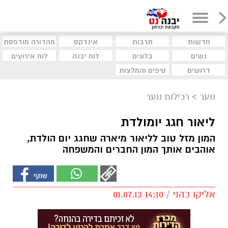
חדשות
תרבות
אינדקס
מהדורה מודפסת
נשים
בלוגים
לוח יבנה
לוח אירועים
דרושים
טיפים והמלצות
נוער
>
רכילות נוער
ליאור חגג יומולדת
המון מזל טוב לליאור מיארה שחגג יום הולדת,
אוהבים אותך המון החברים והמשפחה
אליקו כהני / 14:10 01.07.13