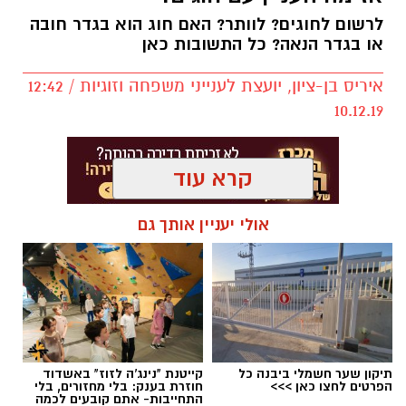
לרשום לחוגים? לוותר? האם חוג הוא בגדר חובה
או בגדר הנאה? כל התשובות כאן
איריס בן-ציון, יועצת לענייני משפחה וזוגיות / 12:42
10.12.19
קרא עוד
אולי יעניין אותך גם
.
לאחרונה התגייס המועדון למען בית הספר 'אופקים'
תיקון שער חשמלי ביבנה כל
קייטנת "נינג'ה לזוז" באשדוד
הפרטים לחצו כאן >>>
חוזרת בענק: בלי מחזורים, בלי
- והוביל מבצע התרמה של צעצועים ומשחקים
התחייבות- אתם קובעים לכמה