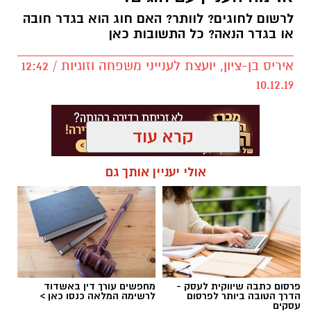
לרשום לחוגים? לוותר? האם חוג הוא בגדר חובה
או בגדר הנאה? כל התשובות כאן
איריס בן-ציון, יועצת לענייני משפחה וזוגיות / 12:42
10.12.19
קרא עוד
אולי יעניין אותך גם
.
לאחרונה התגייס המועדון למען בית הספר 'אופקים'
פרסום כתבה שיווקית לעסק -
מחפשים עורך דין באשדוד
הדרך הטובה ביותר לפרסום
לרשימה המלאה כנסו כאן >
- והוביל מבצע התרמה של צעצועים ומשחקים
עסקים