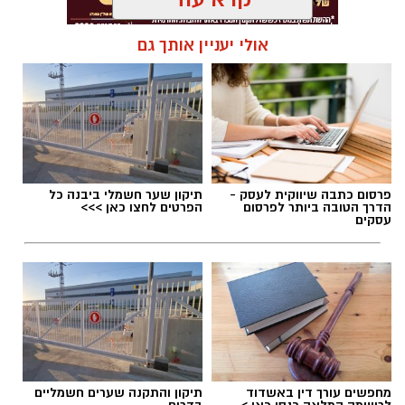
אולי יעניין אותך גם
פרסום כתבה שיווקית לעסק -
תיקון שער חשמלי ביבנה כל
הדרך הטובה ביותר לפרסום
הפרטים לחצו כאן >>>
עסקים
.
עומרי לזר ורון נגר באימון של קבוצת הילדים
מחפשים עורך דין באשדוד
תיקון והתקנה שערים חשמליים
ב'הפועל'-גדרה - תותחים עכשיו, כוכבים בעתיד!
לרשימה המלאה כנסו כאן >
בדרום