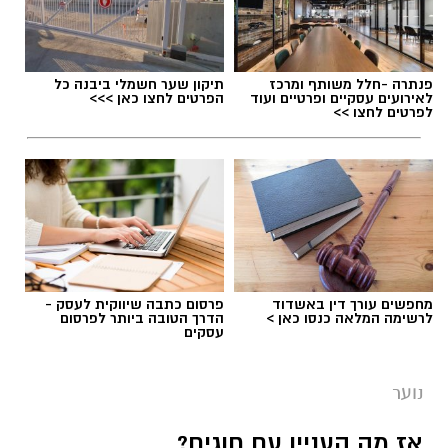
מימרן. מהות המועדון היא פיתוח מנהיגות צעירה,
העצמה של בני הנוער ותרומה לקהילה בה הוא
פועל.
פנתרה -חלל משותף ומרכז
תיקון שער חשמלי ביבנה כל
לאירועים עסקיים ופרטיים ועוד
הפרטים לחצו כאן >>>
בית הספר לצרכים מיוחדים 'אופקים' ביבנה נפתח
לפרטים לחצו >>
בשנת הלימודים הנוכחית, בהנהלת
דקלה
אזולאי-אסרף
, והוא נותן מענה לתלמידים בכיתות
א'-ג׳ (ובהמשך לגילאים מתקדמים יותר) מיבנה
והסביבה.
מחפשים עורך דין באשדוד
פרסום כתבה שיווקית לעסק -
לרשימה המלאה כנסו כאן >
הדרך הטובה ביותר לפרסום
עסקים
נוער
אז מה העניין עם חוגים?