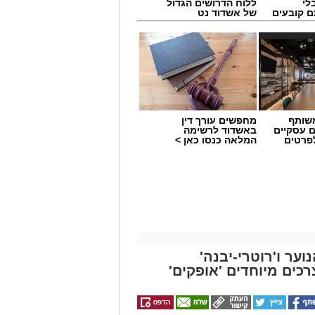
לי
ללוח הדרושים הגדול
ם קובעים
של אשדוד נט
ים
ילדים ב'הפועל'-גדרה - תותחים
שותף
מחפשים עורך דין
ם עסקיים
באשדוד לרשימה
לפרטים
המלאה כנסו כאן >
מים מאירוע חדשותי? מצאתם טעות
ער ו'רוטרי-יבנה'
כים מיוחדים 'אופקים'