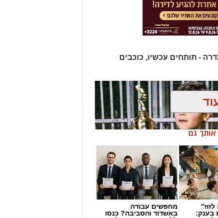
דרה - תותחים עכשיו, כוכבים
וד
ן אותך גם
לזוז"
מחפשים עבודה
 בענק:
באשדוד והסביבה? כנסו