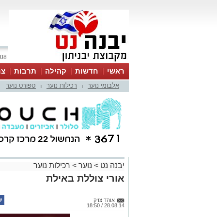
08 אוגוסט 2026 / 02:03
ראשי
חדשות
קהילה
תרבות
צר
אלבומי נוער
רכילות נוער
ספורט נוער
|
|
יבנה נט
>
נוער
>
רכילות נוער
אורי צוללת באילת
אוהד צויק
28.08.14 / 18:50