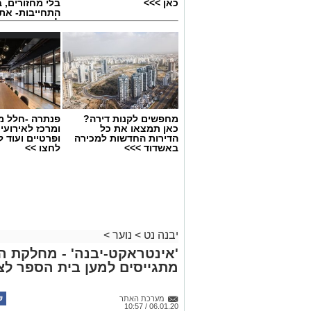
כאן >>>
בלי מחזורים, ב
התחייבות- את
לכמה ואיזה ימ
להירשם!
.
עומרי לזר ורון נגר באימון של קבוצת ה
עכשיו, כוכבים בעתיד!
מחפשים לקנות דירה?
פנתרה -חלל מ
כאן תמצאו את כל
ומרכז לאירועי
הדירות החדשות למכירה
ופרטיים ועוד 
יש לכם מידע חשוב שטרם נחשף? צילו
באשדוד >>>
לחצו >>
בכתבה? נשמח שתשתפו אותנו
יבנה נט
>
נוער
>
'אינטראקט-יבנה' - מחלקת הנו
מתגייסים למען בית הספר לצר
מערכת האתר
06.01.20 / 10:57