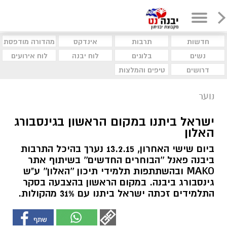
חדשות
תרבות
אינדקס
מהדורה מודפסת
נשים
בלוגים
לוח יבנה
לוח אירועים
דרושים
טיפים והמלצות
נוער
ישראל ביתנו במקום הראשון בגינסבורג
האלון
ביום שישי האחרון, 13.2.15 נערך בהיכל התרבות
ביבנה פאנל ''הבוחרים החדשים'' בשיתוף אתר
MAKO ובהשתתפות תלמידי תיכון ''האלון'' ע"ש
גינסבורג ביבנה. במקום הראשון בהצבעה בסקר
התלמידים זכתה ישראל ביתנו עם 31% מהקולות.