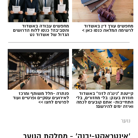
מחפשים עורך דין באשדוד
מחפשים עבודה באשדוד
לרשימה המלאה כנסו כאן >
והסביבה? כנסו ללוח הדרושים
הגדול של אשדוד נט
.
עומרי לזר ורון נגר באימון של קבוצת הילדים
קייטנת "נינג'ה לזוז" באשדוד
פנתרה -חלל משותף ומרכז
ב'הפועל'-גדרה - תותחים עכשיו, כוכבים בעתיד!
חוזרת בענק: בלי מחזורים, בלי
לאירועים עסקיים ופרטיים ועוד
התחייבות- אתם קובעים לכמה
לפרטים לחצו >>
ואיזה ימים להירשם!
נוער
יש לכם מידע חשוב שטרם נחשף? צילומים מאירוע
'אינטראקט-יבנה' - מחלקת הנוער
חדשותי? מצאתם טעות בכתבה? נשמח שתשתפו