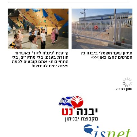
בשנת הלימודים הנוכחית, בהנהלת
דקלה
אזולאי-אסרף
, והוא נותן מענה לתלמידים בכיתות
א'-ג׳ (ובהמשך לגילאים מתקדמים יותר) מיבנה
והסביבה.
תיקון שער חשמלי ביבנה כל
קייטנת "נינג'ה לזוז" באשדוד
הפרטים לחצו כאן >>>
חוזרת בענק: בלי מחזורים, בלי
התחייבות- אתם קובעים לכמה
ואיזה ימים להירשם!
נוער
אז מה העניין עם חוגים?
לרשום לחוגים? לוותר? האם חוג הוא בגדר חובה
או בגדר הנאה? כל התשובות כאן
איריס בן-ציון, יועצת לענייני משפחה וזוגיות / 12:42
10.12.19