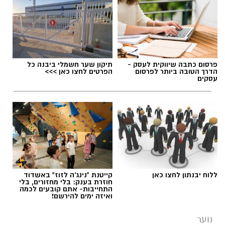
למען הקהילה תחת הדרכת והכוונת מחלקת הנוער
- בהובלת ספיר ירקוני, 'רוטרי-יבנה' - בתיאום טל
מימרן. מהות המועדון היא פיתוח מנהיגות צעירה,
העצמה של בני הנוער ותרומה לקהילה בה הוא
פועל.
פרסום כתבה שיווקית לעסק -
תיקון שער חשמלי ביבנה כל
הדרך הטובה ביותר לפרסום
הפרטים לחצו כאן >>>
בית הספר לצרכים מיוחדים 'אופקים' ביבנה נפתח
עסקים
בשנת הלימודים הנוכחית, בהנהלת
דקלה
אזולאי-אסרף
, והוא נותן מענה לתלמידים בכיתות
א'-ג׳ (ובהמשך לגילאים מתקדמים יותר) מיבנה
והסביבה.
ללוח יבנתון לחצו כאן
קייטנת "נינג'ה לזוז" באשדוד
חוזרת בענק: בלי מחזורים, בלי
התחייבות- אתם קובעים לכמה
ואיזה ימים להירשם!
נוער