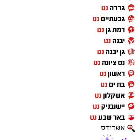
חדשותי? מצאתם טעות בכתבה? נשמח שתשתפו
לה כמעט חברות, והאמת היא שכמעט ולא נותר לה
אותנו
זמן חופשי ופנוי רק לעצמה".
"שאלתם אותה האם היא מעוניינת להשתתף
בחוגים, בתחרויות? או שזו בחירה שלכם?", תהיתי.
"אין צורך לשאול אותה", ענה לי אביה, "יש דברים
שאנו ההורים יודעים מה הכי טוב עבורה". "ובכן",
השבתי, "בתכם ילדה מאד אינטליגנטית ונבונה,
שיודעת בדיוק מה היא רוצה מעצמה. בנוסף לכך
היא נמצאת בגיל הבגרות, העמוס ממילא מבחינתה
במחשבות, בנראות שלה, בהתמודדויות החברתיות
ואחרות ביום-יום שלה, ובכלל. בנות כיתתה הפסיקו
להזמין אותה לימי הולדת ולמפגשים חברתיים,
מאחר שתמיד היא מסרבת להגיע בשל המחוייבויות
הרבות שלה - האם זה נראה לכם שילדה בגילה
אמורה להיות בודדה ולשלם מחיר כל-כך יקר?".