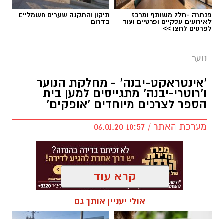
עומרי לזר ורון נגר באימון של קבוצת הילדים
פנתרה -חלל משותף ומרכז
תיקון והתקנה שערים חשמליים
ב'הפועל'-גדרה - תותחים עכשיו, כוכבים בעתיד!
לאירועים עסקיים ופרטיים ועוד
בדרום
לפרטים לחצו >>
נוער
יש לכם מידע חשוב שטרם נחשף? צילומים מאירוע
'אינטראקט-יבנה' - מחלקת הנוער
חדשותי? מצאתם טעות בכתבה? נשמח שתשתפו
ו'רוטרי-יבנה' מתגייסים למען בית
אותנו
הספר לצרכים מיוחדים 'אופקים'
מערכת האתר / 10:57 06.01.20
קרא עוד
אולי יעניין אותך גם
מועדון 'אינטראקט-יבנה' מורכב מבני-נוער הפועלים