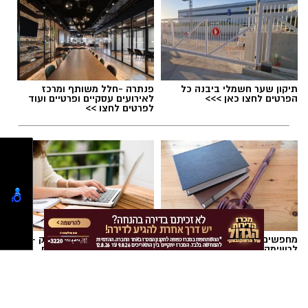
למען הקהילה תחת הדרכת והכוונת מחלקת הנוער
- בהובלת ספיר ירקוני, 'רוטרי-יבנה' - בתיאום טל
מימרן. מהות המועדון היא פיתוח מנהיגות צעירה,
העצמה של בני הנוער ותרומה לקהילה בה הוא
פועל.
תיקון שער חשמלי ביבנה כל
פנתרה -חלל משותף ומרכז
הפרטים לחצו כאן >>>
לאירועים עסקיים ופרטיים ועוד
בית הספר לצרכים מיוחדים 'אופקים' ביבנה נפתח
לפרטים לחצו >>
בשנת הלימודים הנוכחית, בהנהלת
דקלה
אזולאי-אסרף
, והוא נותן מענה לתלמידים בכיתות
א'-ג׳ (ובהמשך לגילאים מתקדמים יותר) מיבנה
והסביבה.
מחפשים עורך דין באשדוד
פרסום כתבה שיווקית לעסק -
לרשימה המלאה כנסו כאן >
הדרך הטובה ביותר לפרסום
עסקים