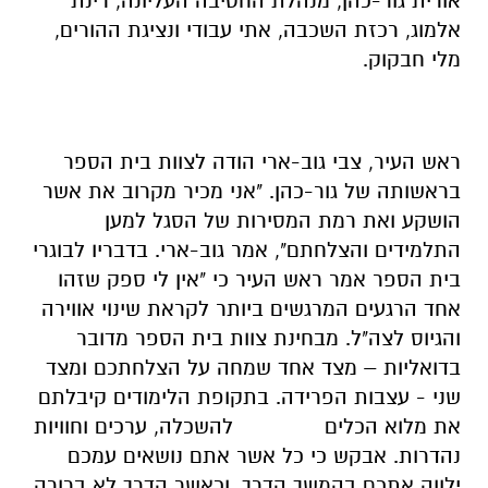
אורית גור-כהן, מנהלת החטיבה העליונה, רינת
אלמוג, רכזת השכבה, אתי עבודי ונציגת ההורים,
מלי חבקוק.
ראש העיר, צבי גוב-ארי הודה לצוות בית הספר
בראשותה של גור-כהן. "אני מכיר מקרוב את אשר
הושקע ואת רמת המסירות של הסגל למען
התלמידים והצלחתם", אמר גוב-ארי. בדבריו לבוגרי
בית הספר אמר ראש העיר כי "אין לי ספק שזהו
אחד הרגעים המרגשים ביותר לקראת שינוי אווירה
והגיוס לצה"ל. מבחינת צוות בית הספר מדובר
בדואליות – מצד אחד שמחה על הצלחתכם ומצד
שני - עצבות הפרידה. בתקופת הלימודים קיבלתם
את מלוא הכלים להשכלה, ערכים וחוויות
נהדרות. אבקש כי כל אשר אתם נושאים עמכם
ילווה אתכם בהמשך הדרך. וכאשר הדרך לא ברורה,