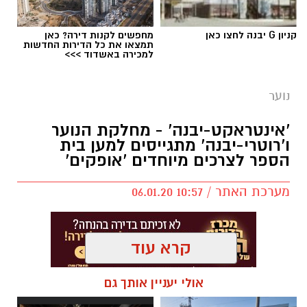
עומרי לזר ורון נגר באימון של קבוצת הילדים
קניון G יבנה לחצו כאן
מחפשים לקנות דירה? כאן
ב'הפועל'-גדרה - תותחים עכשיו, כוכבים בעתיד!
תמצאו את כל הדירות החדשות
למכירה באשדוד >>>
נוער
יש לכם מידע חשוב שטרם נחשף? צילומים מאירוע
'אינטראקט-יבנה' - מחלקת הנוער
חדשותי? מצאתם טעות בכתבה? נשמח שתשתפו
ו'רוטרי-יבנה' מתגייסים למען בית
אותנו
הספר לצרכים מיוחדים 'אופקים'
מערכת האתר / 10:57 06.01.20
קרא עוד
אולי יעניין אותך גם
מועדון 'אינטראקט-יבנה' מורכב מבני-נוער הפועלים