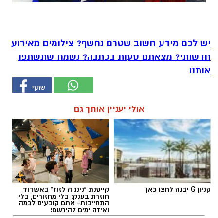
יש לכם מידע חשוב שטרם נחשף? צילומים מאירוע
חדשותי? מצאתם טעות בכתבה? נשמח שתשתפו
אותנו
אולי יעניין אותך גם
קניון G יבנה לחצו כאן
קייטנת "נינג'ה לזוז" באשדוד
חוזרת בענק: בלי מחזורים, בלי
התחייבות- אתם קובעים לכמה
ואיזה ימים להירשם!