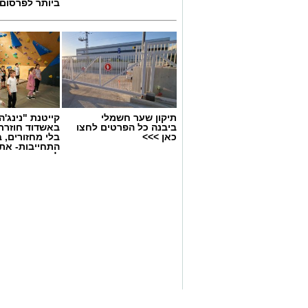
ביותר לפרסום
.
עומרי לזר ורון נגר באימון של קבוצת ה
עכשיו, כוכבים בעתיד!
תיקון שער חשמלי
קייטנת "נינג'ה 
ביבנה כל הפרטים לחצו
באשדוד חוזרת
כאן >>>
בלי מחזורים, ב
יש לכם מידע חשוב שטרם נחשף? צילו
התחייבות- את
בכתבה? נשמח שתשתפו אותנו
לכמה ואיזה ימ
להירשם!