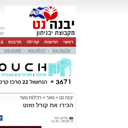
07 אוגוסט 2026 / 02:37
ראשי
חדשות
קהילה
תרבות
צר
אלבומי נוער
רכילות נוער
ספורט נוער
|
|
יבנה נט
>
נוער
>
רכילות נוער
הכירו את קורל זוזוט
אליקו כהני
28.06.15 / 11:41