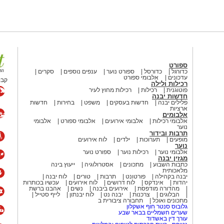
ספורט
כדורגל
כדורסל
ספורט נוער
ענפים נוספים
סקרים
עדכונים
אלבומי ספורט
קבו
רכילות ולילה
פוטוגנית
רכילות
רכילות מחוץ לעיר
חדשות יבנה
פלילים יבנה
חדשות בעסקים
משפט
בחירות
חדשות
ארציות
אלבומים
אלבומי רכילות
אלבומי אירועים
אלבומי ספורט
אלבומי
נוער
תרבות ובידור
מופעים
תערוכות
ילדים
לוח אירועים
נוער
אלבומי נוער
רכילות נוער
ספורט נוער
מגזין יבנה
כתבות השבוע
מתכונים
אסטרולוגיה
ייעוץ בינה
מלאכותית
יבנה בקהילה
פורטונט
תרבות
טורים
לוח יבנה
יהדות
אינדקס
לוח דרושים
לוח אירועים
עכשיו בכותרות
מהדורה מודפסת
אירועים ביבנה
נשים
אהבנו ברשת
הבלוגים
צרכנות
יבנה נט
לוח יבנתון
לייף סטייל
מתכונים ואוכל
תחבורה ציבורית ב
גלובוס סנטר חוף אשקלון
שערים חשמליים בבאר שבע
עורך דין באשדוד