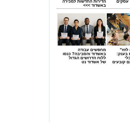
 עסקים
הדירות החדשות למכירה
באשדוד >>>
ילדים ב'הפועל'-גדרה - תותחים
לזוז"
מחפשים עבודה
 בענק:
באשדוד והסביבה? כנסו
לי
ללוח הדרושים הגדול
מים מאירוע חדשותי? מצאתם טעות
ם קובעים
של אשדוד נט
ים