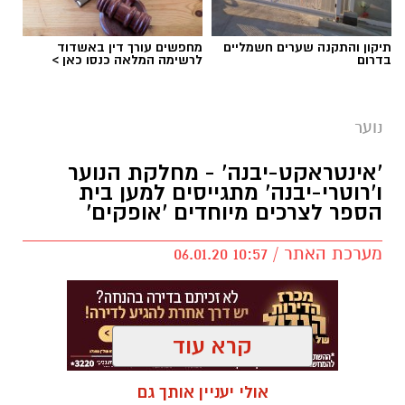
עומרי לזר ורון נגר באימון של קבוצת הילדים
תיקון והתקנה שערים חשמליים
מחפשים עורך דין באשדוד
ב'הפועל'-גדרה - תותחים עכשיו, כוכבים בעתיד!
בדרום
לרשימה המלאה כנסו כאן >
נוער
יש לכם מידע חשוב שטרם נחשף? צילומים מאירוע
'אינטראקט-יבנה' - מחלקת הנוער
חדשותי? מצאתם טעות בכתבה? נשמח שתשתפו
ו'רוטרי-יבנה' מתגייסים למען בית
אותנו
הספר לצרכים מיוחדים 'אופקים'
מערכת האתר / 10:57 06.01.20
קרא עוד
אולי יעניין אותך גם
מועדון 'אינטראקט-יבנה' מורכב מבני-נוער הפועלים