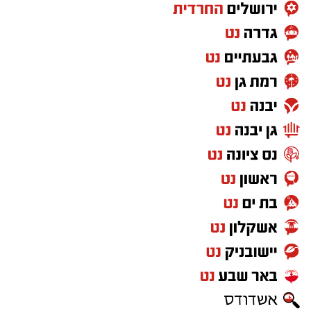
עבודה שלנו, מוותרים על אירועים משפחתיים, אין
חדשותי? מצאתם טעות בכתבה? נשמח שתשתפו
לה כמעט חברות, והאמת היא שכמעט ולא נותר לה
אותנו
זמן חופשי ופנוי רק לעצמה".
"שאלתם אותה האם היא מעוניינת להשתתף
בחוגים, בתחרויות? או שזו בחירה שלכם?", תהיתי.
"אין צורך לשאול אותה", ענה לי אביה, "יש דברים
שאנו ההורים יודעים מה הכי טוב עבורה". "ובכן",
השבתי, "בתכם ילדה מאד אינטליגנטית ונבונה,
שיודעת בדיוק מה היא רוצה מעצמה. בנוסף לכך
היא נמצאת בגיל הבגרות, העמוס ממילא מבחינתה
במחשבות, בנראות שלה, בהתמודדויות החברתיות
ואחרות ביום-יום שלה, ובכלל. בנות כיתתה הפסיקו
להזמין אותה לימי הולדת ולמפגשים חברתיים,
מאחר שתמיד היא מסרבת להגיע בשל המחוייבויות
הרבות שלה - האם זה נראה לכם שילדה בגילה
אמורה להיות בודדה ולשלם מחיר כל-כך יקר?".