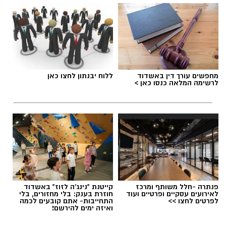
למען הקהילה תחת הדרכת והכוונת מחלקת הנוער
- בהובלת ספיר ירקוני, 'רוטרי-יבנה' - בתיאום טל
מימרן. מהות המועדון היא פיתוח מנהיגות צעירה,
העצמה של בני הנוער ותרומה לקהילה בה הוא
פועל.
מחפשים עורך דין באשדוד
ללוח יבנתון לחצו כאן
לרשימה המלאה כנסו כאן >
בית הספר לצרכים מיוחדים 'אופקים' ביבנה נפתח
בשנת הלימודים הנוכחית, בהנהלת
דקלה
אזולאי-אסרף
, והוא נותן מענה לתלמידים בכיתות
א'-ג׳ (ובהמשך לגילאים מתקדמים יותר) מיבנה
והסביבה.
פנתרה -חלל משותף ומרכז
קייטנת "נינג'ה לזוז" באשדוד
לאירועים עסקיים ופרטיים ועוד
חוזרת בענק: בלי מחזורים, בלי
לפרטים לחצו >>
התחייבות- אתם קובעים לכמה
ואיזה ימים להירשם!