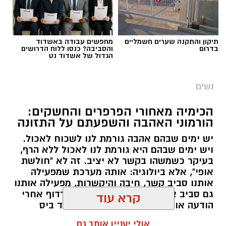
תיקון והתקנה שערים חשמליים
מחפשים עבודה באשדוד
בדרום
והסביבה? כנסו ללוח הדרושים
הגדול של אשדוד נט
נשים
הכימיה מאחורי הפרפרים והחשקים:
הורמוני האהבה והשפעתם על התזונה
יש ימים שבהם אהבה גורמת לנו לשכוח לאכול.
ויש ימים שבהם היא גורמת לנו לאכול ללא הרף,
בעיקר כשמשהו בקשר לא יציב. זה לא "חולשת
אופי", אלא ביולוגיה: אותה מערכת שמפעילה
אותנו סביב קשר, חיבה והיקשרות, מפעילה אותנו
גם סביב אוכל. רק שהפעם, במקום לרדוף אחרי
הודעה או חיבוק, המוח רודף אחרי עוד ביס
ומחפש דרך מהירה להירגע.
קרא עוד