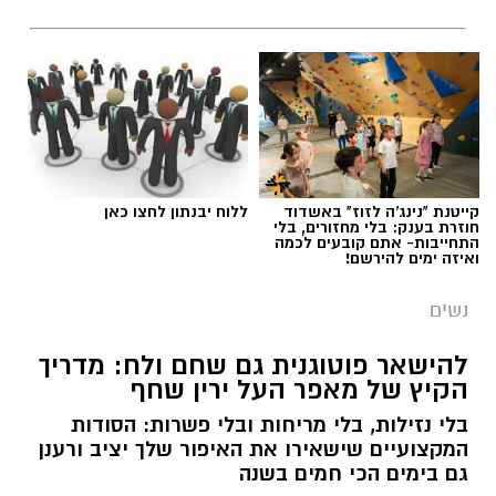
קייטנת "נינג'ה לזוז" באשדוד
ללוח יבנתון לחצו כאן
חוזרת בענק: בלי מחזורים, בלי
התחייבות- אתם קובעים לכמה
ואיזה ימים להירשם!
נשים
להישאר פוטוגנית גם שחם ולח: מדריך
הקיץ של מאפר העל ירין שחף
בלי נזילות, בלי מריחות ובלי פשרות: הסודות
המקצועיים שישאירו את האיפור שלך יציב ורענן
גם בימים הכי חמים בשנה