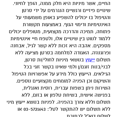
החיים, אשר מיניות היא חלק ממנה, הופך לחיוני.
שינויים פיזיים ורגשיים הנגרמים על ידי סרטן
והטיפול בו יכולים להשפיע באופן משמעותי על
האינטימיות ודימוי הגוף. באמצעות תקשורת
פתוחה, תמיכה והדרכה מקצועית, מטופלים יכולים
ללמוד לנווט בין שינויים אלו, ולטפח חיי אינטימיות
מספקים. אהבה היא זכות ללא קשר לגיל, אבחנה
ופרוגנוזה. האגודה למלחמה בסרטן מציעה
ללא
תשלום
ייעוץ
בנושאי מיניות לחולי/ות סרטן,
לבני/בנות זוגם/ן ולמי שאינו בקשר זוגי בכל
הגילאים. הייעוץ כולל מידע על אפשרויות הטיפול
והשיקום וכן הפניה למומחים מקצועיים נוספים.
השירות ניתן בשפות עברית, רוסית ואנגלית,
בפגישה אישית, בשיחת טלפון או בזום, ללא
תשלום וללא צורך בהפניה. לפניות בנושא ייעוץ מיני
ללא תשלום יש להתקשר לטל': 03-5721643 או
לשלוח דוא"ל לכתובת