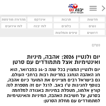
חדשות
תרבות
אינדקס
מהדורה מודפסת
נשים
בלוגים
לוח יבנה
לוח אירועים
דרושים
טיפים והמלצות
נשים
יום ולנטיין 2026: אהבה, מיניות
ואינטימיות אצל מתמודדים עם סרטן
יום ולנטיין המצוין בכל שנה ב-14 בפברואר, הוא
חג האהבה הנחגג במדינות רבות ברחבי העולם.
גם בישראל רבים מציינים את המועד כיום אהבה,
בנוסף לחגיגות ט"ו באב. לרגל יום זה מספרת לנה
קורץ אלמוג, מטפלת במיניות באגודה למלחמה
בסרטן, על חשיבות האהבה, המיניות והאינטימיות
למתמודדים עם מחלת הסרטן: