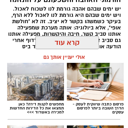
יש ימים שבהם אהבה גורמת לנו לשכוח לאכול.
ויש ימים שבהם היא גורמת לנו לאכול ללא הרף,
בעיקר כשמשהו בקשר לא יציב. זה לא "חולשת
אופי", אלא ביולוגיה: אותה מערכת שמפעילה
אותנו סביב קשר, חיבה והיקשרות, מפעילה אותנו
גם סביב אוכל. רק שהפעם, במקום לרדוף אחרי
הודעה או חיבוק, המוח רודף אחרי עוד ביס
ומחפש דרך מהירה להירגע.
קרא עוד
אלדה נתנאל / 09:38 23.07.26
אולי יעניין אותך גם
תגים:
הורמוני האהבה והשפעתם על התזונה
איפור ירין שחף, צילום בן לאון
פרסום כתבה שיווקית לעסק -
מחפשים לקנות דירה? כאן
הדרך הטובה ביותר לפרסום
תמצאו את כל הדירות החדשות
עסקים
למכירה באשדוד >>>
לפניכם המדריך המקצועי של שחף לאיפור קיץ