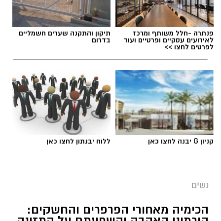
בכל בוקר מחדש: איך יוצאים מהבית מאופרים
ומטופחים, מבלי לגלות כעבור חצי שעה
שהמייק-אפ "נוזל" והמסקרה נמרחת? הלחות
פנתרה -חלל משותף ומרכז
תיקון והתקנה שערים חשמליים
לאירועים עסקיים ופרטיים ועוד
בדרום
הגבוהה והחום הכבד גורמים לעור להפריש יותר
לפרטים לחצו >>
שומן וזיעה, ומאיימים להמיס כל לוק. כדי להבין איך
מנצחים את מזג האוויר ונשארים רעננים, פנינו
למאפר העל ומנהל בית הספר למקצועות האיפור
והתסרוקות,
ירין שחף
.
קניון G יבנה לחצו כאן
ללוח יבנתון לחצו כאן
נשים
הכימיה מאחורי הפרפרים והחשקים:
הורמוני האהבה והשפעתם על התזונה