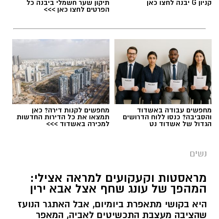
קניון G יבנה לחצו כאן
תיקון שער חשמלי ביבנה כל
הפרטים לחצו כאן >>>
מחפשים עבודה באשדוד
מחפשים לקנות דירה? כאן
והסביבה? כנסו ללוח הדרושים
תמצאו את כל הדירות החדשות
הגדול של אשדוד נט
למכירה באשדוד >>>
נשים
צילום יחצ
מראסטות וקעקועים למראה אצילי:
המהפך של עונג שחף אצל אבא ירין
לכבוד טו באב ביקשנו מ
ורוניקה מייזלר, דיאטנית
קלינית בשיטת
NLP
ויועצת לחברת הרבלייף,
היא בקושי מתאפרת ביומיום, אבל האתגר הנועז
שהציבה מעצבת התכשיטים לאביה, המאפר
לעשות סדר בכימיה שמאחורי הפרפרים והחשקים,