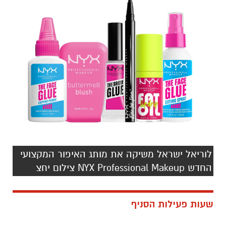
לוריאל ישראל משיקה את מותג האיפור המקצועי
החדש NYX Professional Makeup צילום יחצ
שעות פעילות הסניף