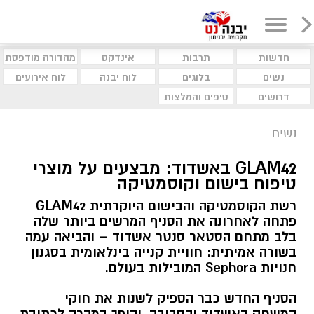
חדשות
תרבות
אינדקס
מהדורה מודפסת
נשים
בלוגים
לוח יבנה
לוח אירועים
דרושים
טיפים והמלצות
נשים
GLAM42 באשדוד: מבצעים על מוצרי
טיפוח בישום וקוסמטיקה
רשת הקוסמטיקה והבישום היוקרתית GLAM42
פתחה לאחרונה את הסניף המרשים ביותר שלה
בלב מתחם הסטאר סנטר אשדוד – והביאה עמה
בשורה אמיתית: חוויית קנייה בינלאומית בסגנון
חנויות Sephora המובילות בעולם.
הסניף החדש כבר הספיק לשנות את חוקי