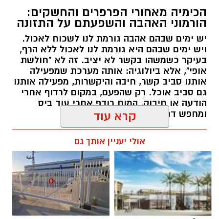
הכימיה מאחורי הפרפרים והחשקים:
הורמוני האהבה והשפעתם על התזונה
יש ימים שבהם אהבה גורמת לנו לשכוח לאכול.
ויש ימים שבהם היא גורמת לנו לאכול ללא הרף,
בעיקר כשמשהו בקשר לא יציב. זה לא "חולשת
אופי", אלא ביולוגיה: אותה מערכת שמפעילה
אותנו סביב קשר, חיבה והיקשרות, מפעילה אותנו
גם סביב אוכל. רק שהפעם, במקום לרדוף אחרי
הודעה או חיבוק, המוח רודף אחרי עוד ביס
ומחפש דרך מהירה להירגע.
קרא עוד
אלדה נתנאל / 09:38 23.07.26
אולי יעניין אותך גם
תגים:
הורמוני האהבה והשפעתם על התזונה