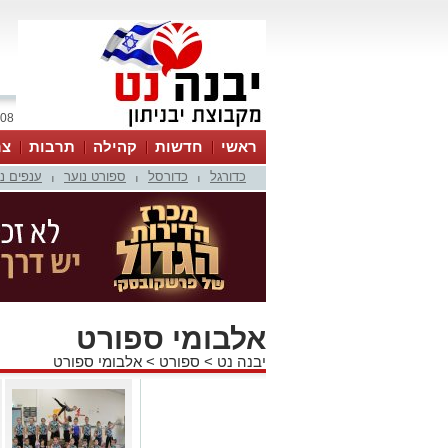
08 אוגוסט 2026 / 15:07
ראשי
חדשות
קהילה
תרבות
צר
כדורגל
כדורסל
ספורט נוער
ענפים נ
|
|
|
אלבומי ספורט
יבנה נט
>
ספורט
>
אלבומי ספורט