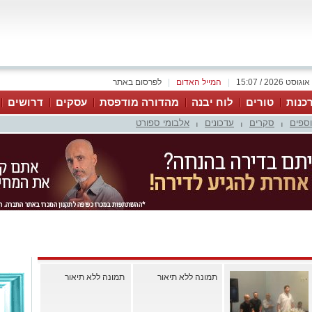
|
המייל האדום
|
לפרסום באתר
כנות
טורים
לוח יבנה
מהדורה מודפסת
עסקים
דרושים
וספים
סקרים
עדכונים
אלבומי ספורט
|
|
|