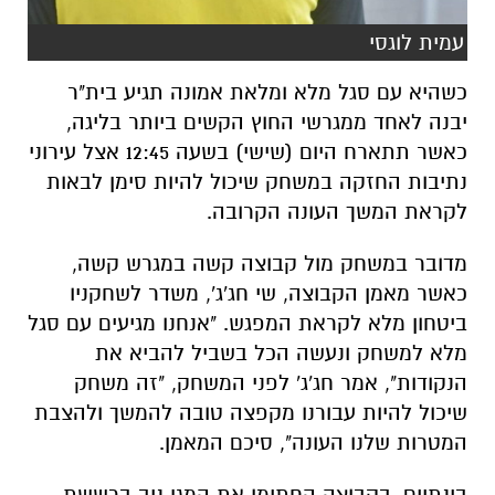
עמית לוגסי
כשהיא עם סגל מלא ומלאת אמונה תגיע בית"ר
יבנה לאחד ממגרשי החוץ הקשים ביותר בליגה,
כאשר תתארח היום (שישי) בשעה 12:45 אצל עירוני
נתיבות החזקה במשחק שיכול להיות סימן לבאות
לקראת המשך העונה הקרובה.
מדובר במשחק מול קבוצה קשה במגרש קשה,
כאשר מאמן הקבוצה, שי חג'ג', משדר לשחקניו
ביטחון מלא לקראת המפגש. "אנחנו מגיעים עם סגל
מלא למשחק ונעשה הכל בשביל להביא את
הנקודות", אמר חג'ג' לפני המשחק, "זה משחק
שיכול להיות עבורנו מקפצה טובה להמשך ולהצבת
המטרות שלנו העונה", סיכם המאמן.
בינתיים, בקבוצה החתימו את המגן ניב ברששת,