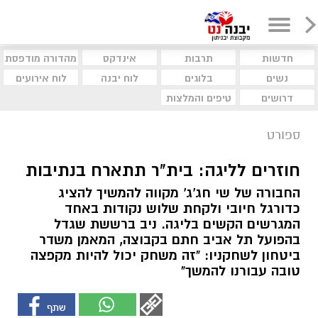
חדשות
תרבות
אינדקס
מהדורה מודפסת
נשים
בלוגים
לוח יבנה
לוח אירועים
דרושים
טיפים והמלצות
ספורט
חוזרים לליגה: בית"ר תתארח בנתיבות
החבורה של שי חג'ג' מקווה להמשיך להציג
כדורגל חיובי ולקחת שלוש נקודות באחד
המגרשים הקשים בליגה. ניב ברששת שגדל
בהפועל תל אביב חתם בקבוצה, המאמן משדר
ביטחון לשחקניו: "זה משחק יכול להיות מקפצה
טובה עבורנו להמשך"