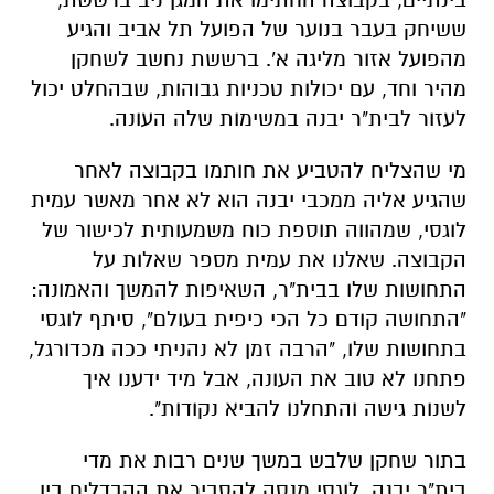
ששיחק בעבר בנוער של הפועל תל אביב והגיע
מהפועל אזור מליגה א'. ברששת נחשב לשחקן
מהיר וחד, עם יכולות טכניות גבוהות, שבהחלט יכול
לעזור לבית"ר יבנה במשימות שלה העונה.
מי שהצליח להטביע את חותמו בקבוצה לאחר
שהגיע אליה ממכבי יבנה הוא לא אחר מאשר עמית
לוגסי, שמהווה תוספת כוח משמעותית לכישור של
הקבוצה. שאלנו את עמית מספר שאלות על
התחושות שלו בבית"ר, השאיפות להמשך והאמונה:
"התחושה קודם כל הכי כיפית בעולם", סיתף לוגסי
בתחושות שלו, "הרבה זמן לא נהניתי ככה מכדורגל,
פתחנו לא טוב את העונה, אבל מיד ידענו איך
לשנות גישה והתחלנו להביא נקודות".
בתור שחקן שלבש במשך שנים רבות את מדי
בית"ר יבנה, לוגסי מנסה להסביר את ההבדלים בין