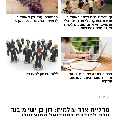
קייטנת "נינג'ה לזוז" באשדוד
מחפשים עורך דין באשדוד
חוזרת בענק: בלי מחזורים, בלי
לרשימה המלאה כנסו כאן >
התחייבות- אתם קובעים לכמה
ואיזה ימים להירשם!
פרסום כתבה שיווקית לעסק -
ללוח יבנתון לחצו כאן
הדרך הטובה ביותר לפרסום
דודי תירם (צילום: מכבי יבנה)
עסקים
מכבי צבי יבנה ממשיכה להתחזק לקראת פתיחת
ספורט
עונת 2026/27 והודיעה על החתמתו של הבלם
המנוסה דודי תירם.
מדליית ארד עולמית: רון בן ישי מיבנה
עלה לפודיום במונדיאל הפוצ’יוולי