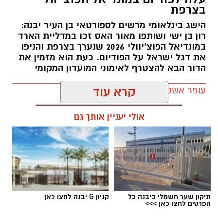
תירם מגיע ליבנה לאחר קריירה עשירה בכדורגל
בצרפת
הישראלי, שכללה הופעות בליגת העל ובליגה
הישג בינלאומי מרשים לספורטאי בן העיר יבנה:
הלאומית, לצד קדנציה גם בליגה הראשונה
רון בן ישי ושותפו מאור האס זכו במדליית הארד
ברומניה. במהלך הקריירה שיחק במכבי נתניה, שם
במונדיאל הפוצ’יוולי 2026 שנערך בצרפת והניפו
אף שימש כקפטן הקבוצה בליגת העל, ובהמשך
את דגל ישראל על הפודיום. כעת הוא מזמין את
לבש את מדי מ.ס אשדוד, הפועל חדרה, הפועל
הדור הבא להצטרף לאימוני המועדון המקומי
רעננה, מכבי יפו והפועל ניר רמת השרון, שבה היה
עופר אשטוקר / 17:38 27.07.26
קרא עוד
קפטן במשך ארבע עונות.
במכבי יבנה מציינים כי מעבר ליכולותיו המקצועיות,
אולי יעניין אותך גם
תירם מביא עמו ניסיון רב, מנהיגות, מחויבות ומוסר
עבודה גבוה – תכונות שלדברי המועדון צפויות
לחזק הן את חוליית ההגנה והן את חדר ההלבשה.
תגים:
רון בן ישי
במועדון הוסיפו כי כבר במהלך המגעים עם הבלם
התרשמו מהרצון הגדול שלו להצליח ומהמחויבות
תיקון שער חשמלי ביבנה כל
קניון G יבנה לחצו כאן
שלו להיות חלק משמעותי מהדרך של הקבוצה,
הפרטים לחצו כאן >>>
והגדירו את צירופו כהחתמה של "אישיות ומנהיג"