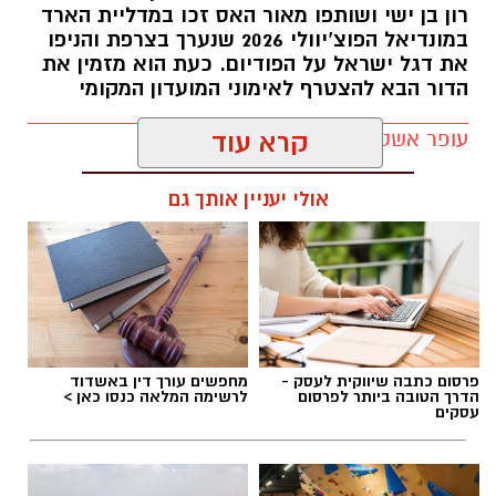
רון בן ישי ושותפו מאור האס זכו במדליית הארד
ברומניה. במהלך הקריירה שיחק במכבי נתניה, שם
במונדיאל הפוצ’יוולי 2026 שנערך בצרפת והניפו
אף שימש כקפטן הקבוצה בליגת העל, ובהמשך
את דגל ישראל על הפודיום. כעת הוא מזמין את
לבש את מדי מ.ס אשדוד, הפועל חדרה, הפועל
הדור הבא להצטרף לאימוני המועדון המקומי
רעננה, מכבי יפו והפועל ניר רמת השרון, שבה היה
עופר אשטוקר / 17:38 27.07.26
קרא עוד
קפטן במשך ארבע עונות.
במכבי יבנה מציינים כי מעבר ליכולותיו המקצועיות,
אולי יעניין אותך גם
תירם מביא עמו ניסיון רב, מנהיגות, מחויבות ומוסר
עבודה גבוה – תכונות שלדברי המועדון צפויות
לחזק הן את חוליית ההגנה והן את חדר ההלבשה.
תגים:
רון בן ישי
במועדון הוסיפו כי כבר במהלך המגעים עם הבלם
התרשמו מהרצון הגדול שלו להצליח ומהמחויבות
פרסום כתבה שיווקית לעסק -
מחפשים עורך דין באשדוד
שלו להיות חלק משמעותי מהדרך של הקבוצה,
הדרך הטובה ביותר לפרסום
לרשימה המלאה כנסו כאן >
עסקים
והגדירו את צירופו כהחתמה של "אישיות ומנהיג"
לא פחות מאשר שחקן איכותי.