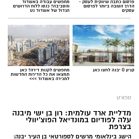
פרסום כתבה שיווקית לעסק -
מחפשים עבודה באשדוד
חדשותי? מצאתם טעות בכתבה? נשמח שתשתפו
הדרך הטובה ביותר לפרסום
והסביבה? כנסו ללוח הדרושים
עסקים
הגדול של אשדוד נט
אותנו
קניון G יבנה לחצו כאן
מחפשים לקנות דירה? כאן
תמצאו את כל הדירות החדשות
דודי תירם (צילום: מכבי יבנה)
למכירה באשדוד >>>
מכבי צבי יבנה ממשיכה להתחזק לקראת פתיחת
ספורט
עונת 2026/27 והודיעה על החתמתו של הבלם
המנוסה דודי תירם.
מדליית ארד עולמית: רון בן ישי מיבנה
עלה לפודיום במונדיאל הפוצ’יוולי
תירם מגיע ליבנה לאחר קריירה עשירה בכדורגל
בצרפת
הישראלי, שכללה הופעות בליגת העל ובליגה
הישג בינלאומי מרשים לספורטאי בן העיר יבנה:
הלאומית, לצד קדנציה גם בליגה הראשונה