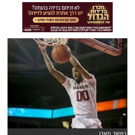
רשאד מאדן