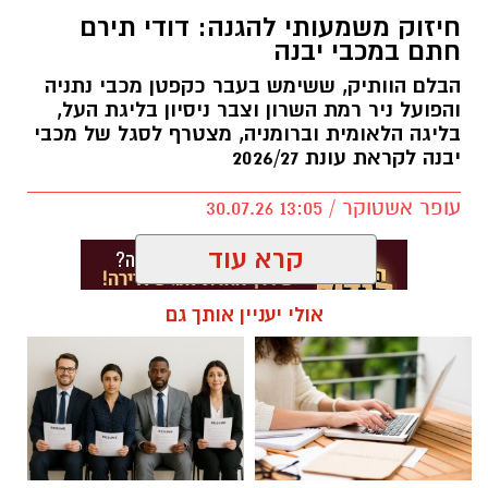
חיזוק משמעותי להגנה: דודי תירם
בעיר, פיתוח דור העתיד של השחקנים, הרחבת
חתם במכבי יבנה
שיתופי הפעולה וחשיבות החינוך לערכים באמצעות
הבלם הוותיק, ששימש בעבר כקפטן מכבי נתניה
הספורט.
והפועל ניר רמת השרון וצבר ניסיון בליגת העל,
בליגה הלאומית וברומניה, מצטרף לסגל של מכבי
באליצור יבנה ציינו כי ג'מצ'י, הנחשב לאחת
יבנה לקראת עונת 2026/27
הדמויות הבולטות בתולדות הכדורסל הישראלי,
שיתף מניסיונו העשיר והעניק למשתתפים השראה
עופר אשטוקר / 13:05 30.07.26
להמשך העשייה למען קידום הענף בעיר ובקרב
קרא עוד
מאות הילדים ובני הנוער הפעילים באגודה.
בסיום הביקור הודו באגודה לג'מצ'י על הגעתו, על
אולי יעניין אותך גם
השיחה הפתוחה ועל התמיכה המתמשכת בכדורסל
הישראלי, ואיחלו לו המשך הצלחה ועשייה.
תגים:
דודי תירם מצטרף למכבי יבנה
יש לכם מידע חשוב שטרם נחשף? צילומים מאירוע