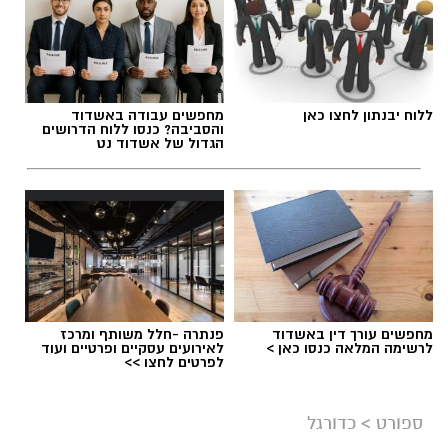
תגים:
אליצור יבנה
,
דורון ג'מצ'י ביבנה
ללוח יבנתון לחצו כאן
מחפשים עבודה באשדוד
והסביבה? כנסו ללוח הדרושים
הגדול של אשדוד נט
מחפשים עורך דין באשדוד
פנתרה -חלל משותף ומרכז
לרשימה המלאה כנסו כאן >
לאירועים עסקיים ופרטיים ועוד
לפרטים לחצו >>
צילום: מתוך עמוד הפייסבוק הרשמי של אליצור
יבנה כדורסל
ספורט
>
כדורגל
במהלך המפגש התקיימה שיחה על קידום הכדורסל