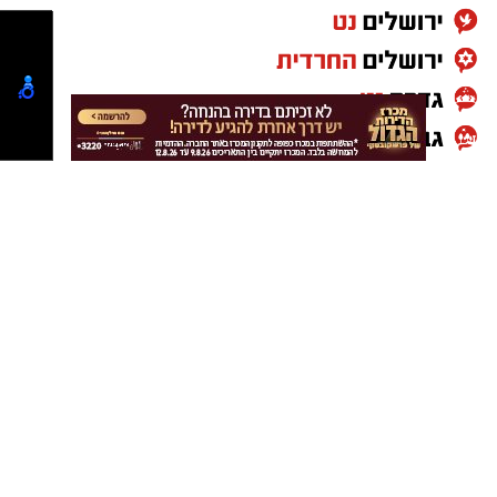
לא פחות מאשר שחקן איכותי.
דודי תירם אמר לאחר החתימה: "אני נרגש להצטרף
למכבי יבנה ולהתחיל פרק חדש. כבר מהשיחה
הראשונה עם הנהלת המועדון הרגשתי את
השאיפה, הרצינות והאמונה בדרך, וזה משהו
שמאוד התחברתי אליו.
"אני מגיע לכאן עם הרבה מוטיבציה להיות חלק
מקבוצה שרוצה להתקדם ולהצליח. מבחינתי,
מנהיגות נמדדת במעשים, בעבודה היומיומית,
במחויבות לחברים, לקבוצה וברצון לנצח בכל
משחק.
"שמעתי הרבה על הקהל של מכבי יבנה, ואני מחכה
לפגוש אותו על המגרש. אני מבטיח להביא את כל
הניסיון, הלב והמחויבות שלי למגרש."