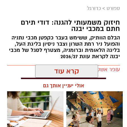
ספורט
>
כדורגל
חיזוק משמעותי להגנה: דודי תירם
חתם במכבי יבנה
הבלם הוותיק, ששימש בעבר כקפטן מכבי נתניה
והפועל ניר רמת השרון וצבר ניסיון בליגת העל,
בליגה הלאומית וברומניה, מצטרף לסגל של מכבי
יבנה לקראת עונת 2026/27
עופר אשטוקר / 13:05 30.07.26
קרא עוד
אולי יעניין אותך גם
תגים:
דודי תירם מצטרף למכבי יבנה