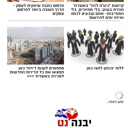
קייטנת "נינג'ה לזוז" באשדוד
פרסום כתבה שיווקית לעסק -
חוזרת בענק: בלי מחזורים, בלי
הדרך הטובה ביותר לפרסום
התחייבות- אתם קובעים לכמה
עסקים
ואיזה ימים להירשם!
ללוח יבנתון לחצו כאן
מחפשים לקנות דירה? כאן
תמצאו את כל הדירות החדשות
דודי תירם (צילום: מכבי יבנה)
למכירה באשדוד >>>
מכבי צבי יבנה ממשיכה להתחזק לקראת פתיחת
עונת 2026/27 והודיעה על החתמתו של הבלם
המנוסה דודי תירם.
טוען כתבה...
תירם מגיע ליבנה לאחר קריירה עשירה בכדורגל