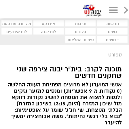
חדשות
תרבות
אינדקס
מהדורה מודפסת
נשים
בלוגים
לוח יבנה
לוח אירועים
דרושים
טיפים והמלצות
ספורט
מוכנה לקרב: בית"ר יבנה צירפה שני
שחקנים חדשים
אנשי המועדון לא מרוצים מפתיחת העונה החלשה
(0 נקודות מ-9 אפשריות) ומנסים למזער נזקים
ולנסות למצוא את הנוסחה להשיג נקודות דווקא
מול שיכון המזרח (היום, 13:15 בשיכון המזרח)
הבלתי מנוצחת. שי חג'ג' שומר על אופטימיות:
"נבוא בלי רגשי נחיתות". משה אבוחצירה ימשיך
להיעדר