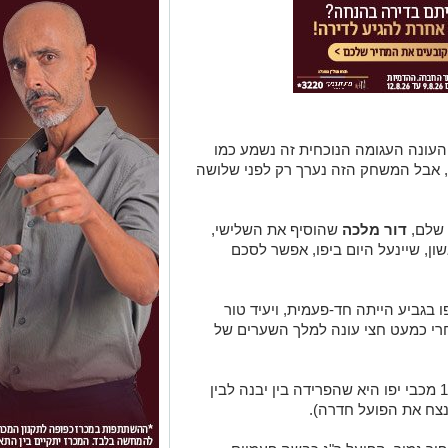
ביסה את מכבי יפו 0-3; ברוח העונה העגומה הנוכחית זה נשמע כמו
 אבל המשחק הזה נערך רק לפני שלושה
 שלם,
דור מלכה
שהוסיף את השלישי,
ון, שיינעל היום ביפו, אפשר לסכם
 בגביע הייתה חד-פעמית, ויעיד טור
רי כמעט חצי עונה למלך השערים של
במחזור האחרון והדרמטי של עונת 1988/89 מכבי יפו היא שהפרידה בין יבנה לבין
נצח את הפועל חדרה).