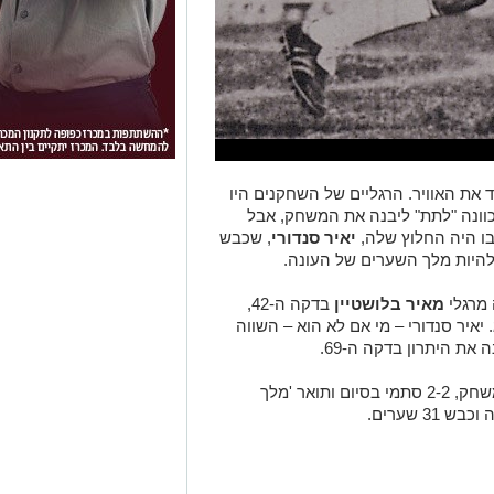
ד את האוויר. הרגליים של השחקנים היו
כוונה "לתת" ליבנה את המשחק, אבל
ו היה החלוץ שלה,
יאיר סנדורי
, שכבש
 מרגלי
מאיר בלושטיין
בדקה ה-42,
איר סנדורי – מי אם לא הוא – השווה
 את היתרון בדקה ה-69.
סנדורי כבש עוד שער לזכות יפו בשלהי המשחק, 2-2 סתמי בסיום ותואר 'מלך
3 שערים.