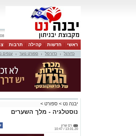
08 אוגוסט 2026 / 21:54
ראשי
חדשות
קהילה
תרבות
צר
כדורגל
כדורסל
ספורט נוער
ענפים נ
|
|
|
יבנה נט
>
ספורט
>
נוסטלגיה - מלך השערים
רם שרון
13.01.20 / 10:47