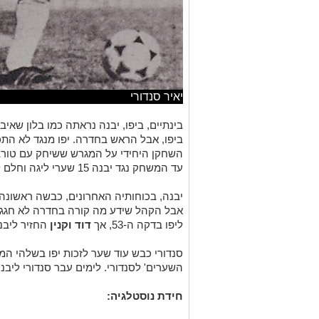
יאיר סנדורי
בינתיים, ביפו, יבנה נראתה כמו בלון שאיב
ביפו, אבל הראש בחדרה. יפו מנגד לא הת
השחקן היחידי על המגרש ששיחק עם טורב
עד המשחק נגד יבנה 15 שערי ליגה וחלם להיות מלך השערים של העונה.
יבנה, בכוחותיה האחרונים, כבשה ראשונה
אבל הקהל שידע מה קורה בחדרה לא חגג. י
ליפו בדקה ה-53, אך
דוד וקנין
החזיר ליבנה
השערים' לסנדורי. לימים עבר סנדורי ליבנה וכבש 1
חידת נוסטלגיה: