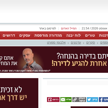
|
המייל האדום
|
לפרסום באתר
כנות
טורים
לוח יבנה
מהדורה מודפסת
עסקים
דרושים
וספים
סקרים
עדכונים
אלבומי ספורט
|
|
|