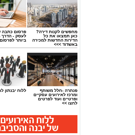
מחפשים לקנות דירה?
פרסום כתבה ש
כאן תמצאו את כל
לעסק - הדרך 
הדירות החדשות למכירה
ביותר לפרסום
באשדוד >>>
צילום: מתוך עמוד הפייסבוק הרשמי של 
פנתרה -חלל משותף
ללוח יבנתון לח
ומרכז לאירועים עסקיים
במהלך המפגש התקיימה שיחה על קידום ה
ופרטיים ועוד לפרטים
השחקנים, הרחבת שיתופי הפעולה וחשיבו
לחצו >>
באליצור יבנה ציינו כי ג'מצ'י, הנחשב לא
הישראלי, שיתף מניסיונו העשיר והעניק
קידום הענף בעיר ובקרב מאות הילדים ובני