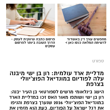
מחפשים עורך דין באשדוד
פרסום כתבה שיווקית לעסק -
לרשימה המלאה כנסו כאן >
הדרך הטובה ביותר לפרסום
דודי תירם (צילום: מכבי יבנה)
עסקים
מכבי צבי יבנה ממשיכה להתחזק לקראת פתיחת
ספורט
עונת 2026/27 והודיעה על החתמתו של הבלם
המנוסה דודי תירם.
מדליית ארד עולמית: רון בן ישי מיבנה
עלה לפודיום במונדיאל הפוצ’יוולי
תירם מגיע ליבנה לאחר קריירה עשירה בכדורגל
בצרפת
הישראלי, שכללה הופעות בליגת העל ובליגה
הישג בינלאומי מרשים לספורטאי בן העיר יבנה:
הלאומית, לצד קדנציה גם בליגה הראשונה
רון בן ישי ושותפו מאור האס זכו במדליית הארד
ברומניה. במהלך הקריירה שיחק במכבי נתניה, שם
במונדיאל הפוצ’יוולי 2026 שנערך בצרפת והניפו
אף שימש כקפטן הקבוצה בליגת העל, ובהמשך
את דגל ישראל על הפודיום. כעת הוא מזמין את