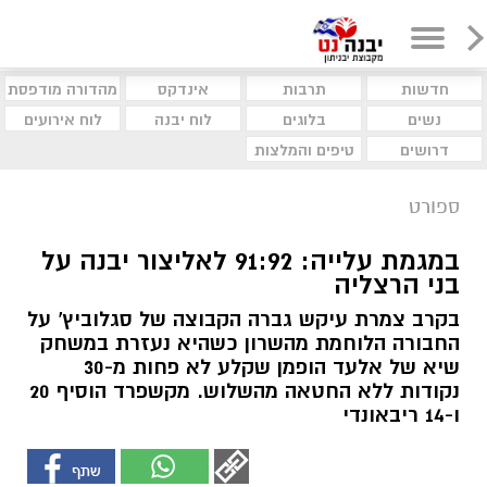
חדשות
תרבות
אינדקס
מהדורה מודפסת
נשים
בלוגים
לוח יבנה
לוח אירועים
דרושים
טיפים והמלצות
ספורט
במגמת עלייה: 91:92 לאליצור יבנה על
בני הרצליה
בקרב צמרת עיקש גברה הקבוצה של סגלוביץ' על
החבורה הלוחמת מהשרון כשהיא נעזרת במשחק
שיא של אלעד הופמן שקלע לא פחות מ-30
נקודות ללא החטאה מהשלוש. מקשפרד הוסיף 20
ו-14 ריבאונדי