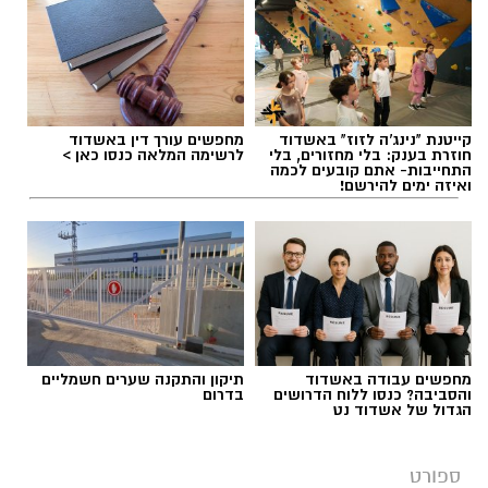
הישראלי, ואיחלו לו המשך הצלחה ועשייה.
תגים:
דודי תירם מצטרף למכבי יבנה
יש לכם מידע חשוב שטרם נחשף? צילומים מאירוע
קייטנת "נינג'ה לזוז" באשדוד
מחפשים עורך דין באשדוד
חדשותי? מצאתם טעות בכתבה? נשמח שתשתפו
חוזרת בענק: בלי מחזורים, בלי
לרשימה המלאה כנסו כאן >
התחייבות- אתם קובעים לכמה
אותנו
ואיזה ימים להירשם!
מחפשים עבודה באשדוד
תיקון והתקנה שערים חשמליים
והסביבה? כנסו ללוח הדרושים
בדרום
דודי תירם (צילום: מכבי יבנה)
הגדול של אשדוד נט
מכבי צבי יבנה ממשיכה להתחזק לקראת פתיחת
ספורט
עונת 2026/27 והודיעה על החתמתו של הבלם