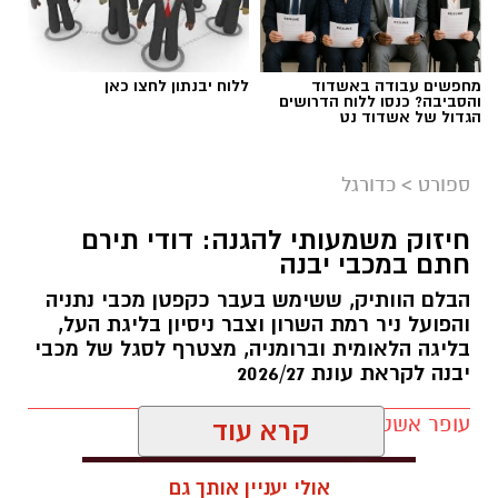
מחפשים עבודה באשדוד
ללוח יבנתון לחצו כאן
והסביבה? כנסו ללוח הדרושים
הגדול של אשדוד נט
צילום: מתוך עמוד הפייסבוק הרשמי של אליצור
יבנה כדורסל
ספורט
>
כדורגל
במהלך המפגש התקיימה שיחה על קידום הכדורסל
חיזוק משמעותי להגנה: דודי תירם
בעיר, פיתוח דור העתיד של השחקנים, הרחבת
חתם במכבי יבנה
שיתופי הפעולה וחשיבות החינוך לערכים באמצעות
הבלם הוותיק, ששימש בעבר כקפטן מכבי נתניה
הספורט.
והפועל ניר רמת השרון וצבר ניסיון בליגת העל,
בליגה הלאומית וברומניה, מצטרף לסגל של מכבי
באליצור יבנה ציינו כי ג'מצ'י, הנחשב לאחת
יבנה לקראת עונת 2026/27
הדמויות הבולטות בתולדות הכדורסל הישראלי,
שיתף מניסיונו העשיר והעניק למשתתפים השראה
עופר אשטוקר / 13:05 30.07.26
להמשך העשייה למען קידום הענף בעיר ובקרב
קרא עוד
מאות הילדים ובני הנוער הפעילים באגודה.