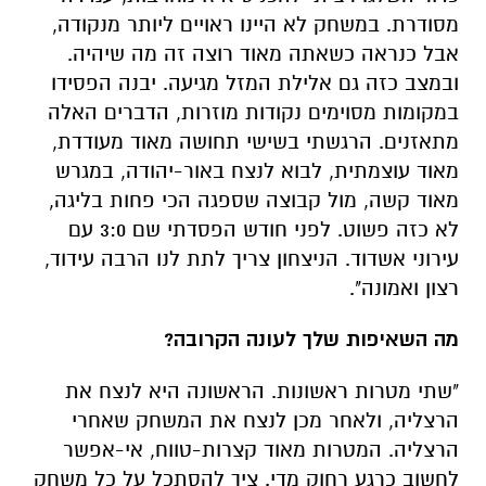
מסודרת. במשחק לא היינו ראויים ליותר מנקודה,
אבל כנראה כשאתה מאוד רוצה זה מה שיהיה.
ובמצב כזה גם אלילת המזל מגיעה. יבנה הפסידו
במקומות מסוימים נקודות מוזרות, הדברים האלה
מתאזנים. הרגשתי בשישי תחושה מאוד מעודדת,
מאוד עוצמתית, לבוא לנצח באור-יהודה, במגרש
מאוד קשה, מול קבוצה שספגה הכי פחות בליגה,
לא כזה פשוט. לפני חודש הפסדתי שם 3:0 עם
עירוני אשדוד. הניצחון צריך לתת לנו הרבה עידוד,
רצון ואמונה".
מה השאיפות שלך לעונה הקרובה?
"שתי מטרות ראשונות. הראשונה היא לנצח את
הרצליה, ולאחר מכן לנצח את המשחק שאחרי
הרצליה. המטרות מאוד קצרות-טווח, אי-אפשר
לחשוב כרגע רחוק מדי. ציך להסתכל על כל משחק