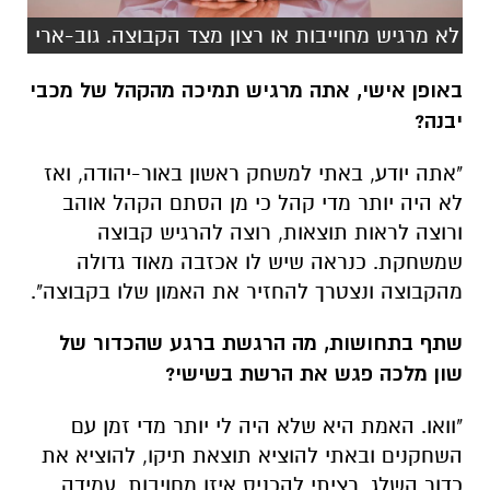
לא מרגיש מחוייבות או רצון מצד הקבוצה. גוב-ארי
באופן אישי, אתה מרגיש תמיכה מהקהל של מכבי
יבנה?
"אתה יודע, באתי למשחק ראשון באור-יהודה, ואז
לא היה יותר מדי קהל כי מן הסתם הקהל אוהב
ורוצה לראות תוצאות, רוצה להרגיש קבוצה
שמשחקת. כנראה שיש לו אכזבה מאוד גדולה
מהקבוצה ונצטרך להחזיר את האמון שלו בקבוצה".
שתף בתחושות, מה הרגשת ברגע שהכדור של
שון מלכה פגש את הרשת בשישי?
"וואו. האמת היא שלא היה לי יותר מדי זמן עם
השחקנים ובאתי להוציא תוצאת תיקו, להוציא את
כדור השלג. רציתי להכניס איזו מחויבות, עמידה