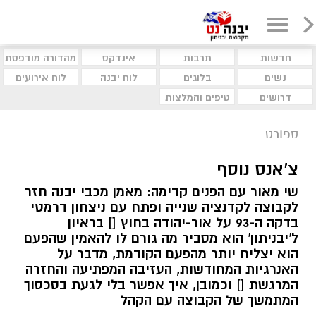
חדשות
תרבות
אינדקס
מהדורה מודפסת
נשים
בלוגים
לוח יבנה
לוח אירועים
דרושים
טיפים והמלצות
ספורט
צ'אנס נוסף
שי מאור עם הפנים קדימה: מאמן מכבי יבנה חזר
לקבוצה לקדנציה שנייה ופתח עם ניצחון דרמטי
בדקה ה-93 על אור-יהודה בחוץ [] בראיון
ל'יבניתון' הוא מסביר מה גורם לו להאמין שהפעם
הוא יצליח יותר מהפעם הקודמת, מדבר על
האנרגיות המחודשות, העזיבה המפתיעה והחזרה
המרגשת [] וכמובן, איך אפשר בלי לגעת בסכסוך
המתמשך של הקבוצה עם הקהל