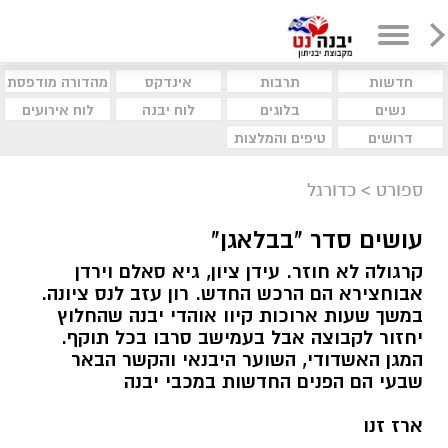
חדשות
תרבות
אינדקס
מהדורה מודפסת
נשים
בלוגים
לוח יבנה
לוח אירועים
דרושים
טיפים והמלצות
ספורט
>
כדורגל
עושים סדר "בבלאגן"
קרגולה לא חוזר. עידן ציון, גיא סאלם וירדן
אבוחצירא הם הרכש החדש. רון עזב לנס ציונה.
במשך שעות ארוכות קיוו אוהדי יבנה שהחלוץ
יחזור לקבוצה אבל בעמישב סרבו בכל תוקף.
המגן האשדודי, השוער היבנאי והקשר הבאר
שבעי הם הפנים החדשות במכבי יבנה
ארז זנו