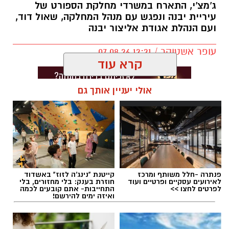
ג'מצ'י, התארח במשרדי מחלקת הספורט של
עיריית יבנה ונפגש עם מנהל המחלקה, שאול דוד,
ועם הנהלת אגודת אליצור יבנה
עופר אשטוקר / 12:21 07.08.26
קרא עוד
אולי יעניין אותך גם
תגים:
אליצור יבנה
,
דורון ג'מצ'י ביבנה
פנתרה -חלל משותף ומרכז
קייטנת "נינג'ה לזוז" באשדוד
לאירועים עסקיים ופרטיים ועוד
חוזרת בענק: בלי מחזורים, בלי
לפרטים לחצו >>
התחייבות- אתם קובעים לכמה
ואיזה ימים להירשם!