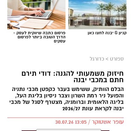
קניון G יבנה לחצו כאן
פרסום כתבה שיווקית לעסק -
הדרך הטובה ביותר לפרסום
עסקים
צילום: מתוך עמוד הפייסבוק הרשמי של אליצור
יבנה כדורסל
ספורט
>
כדורגל
במהלך המפגש התקיימה שיחה על קידום הכדורסל
חיזוק משמעותי להגנה: דודי תירם
בעיר, פיתוח דור העתיד של השחקנים, הרחבת
חתם במכבי יבנה
שיתופי הפעולה וחשיבות החינוך לערכים באמצעות
הבלם הוותיק, ששימש בעבר כקפטן מכבי נתניה
הספורט.
והפועל ניר רמת השרון וצבר ניסיון בליגת העל,
בליגה הלאומית וברומניה, מצטרף לסגל של מכבי
באליצור יבנה ציינו כי ג'מצ'י, הנחשב לאחת
יבנה לקראת עונת 2026/27
הדמויות הבולטות בתולדות הכדורסל הישראלי,
שיתף מניסיונו העשיר והעניק למשתתפים השראה
עופר אשטוקר / 13:05 30.07.26
להמשך העשייה למען קידום הענף בעיר ובקרב