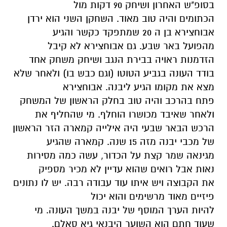
בסופ"ש האחרון ושיחק 90 דקות מול
הכתומים והיה טוב מאוד. השחקן השני הוא ירדן
אבוחצירא בן ה 20 שמתפקד כקשר והגיע
מהפועל באר שבע. גם אבוחצירא לא קיבל
הזדמנות ראויה בבירת הנגב ושיחק משחק אחד
בודד העונה בגביע הטוטו (וגם כבש בו) ולאחר שלא
מצא את מקומו הגיע ליבנה. אבוחצירא
פתח בהרכב והיה טוב בחלק הראשון של המשחק
ולאחר שאיבד מכושרו הוחלף. מי שהחליף את
הרכש הבאר שבעי היה אילייה קמארה הזר הראשון
של מכבי יבנה מזה 15 שנה. קמארה שהגיע
מגינאה שמר קצת על הכדור, עשה כמה מסירות
נאות אבל רואים שהוא עדיין לא מכיר מספיק
את הקבוצה ויש איתו עוד עבודה רבה. יש לו נתונים
פיזיים מאוד מרשימים והוא יכול
להיות הערך המוסף של יבנה במשך העונה. מי
שעוד חתם הוא השוער היבנאי גיא סאלם.