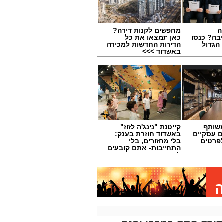
ה
מחפשים לקנות דירה?
בה? כנסו
כאן תמצאו את כל
הגדול
הדירות החדשות למכירה
באשדוד >>>
שותף
קייטנת "נינג'ה לזוז"
ם עסקיים
באשדוד חוזרת בענק:
לפרטים
בלי מחזורים, בלי
התחייבות- אתם קובעים
לכמה ואיזה ימים
להירשם!